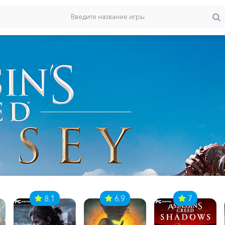
8.1
6.9
7