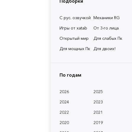
Подборки
С рус. озвучкой
Механики RG
Игры от xatab
От 3-го лица
Открытый мир
Для слабых Пк
Для мощных Пк
Для двоих!
По годам
2026
2025
2024
2023
2022
2021
2020
2019