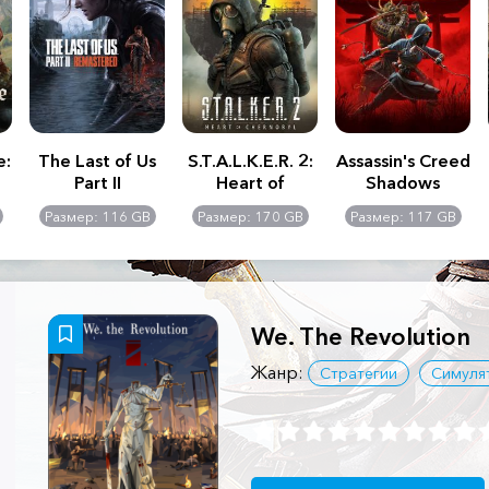
e:
The Last of Us
S.T.A.L.K.E.R. 2:
Assassin's Creed
Part II
Heart of
Shadows
Remastered
Chernobyl -
Размер: 116 GB
Размер: 170 GB
Размер: 117 GB
Ultimate Edition
We. The Revolution
Жанр:
Стратегии
Симуля