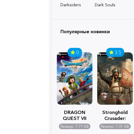
Darksiders
Dark Souls
Популярные новинки
0
3.5
DRAGON
Stronghold
QUEST VII
Crusader:
Reimagined
Definitive
Размер: 7.77 GB
Размер: 7.31 GB
Edition