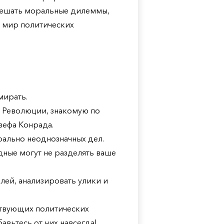
решать моральные дилеммы,
в мир политических
мирать.
 Революции, знакомую по
ефа Конрада.
рально неоднозначных дел.
дные могут не разделять ваше
лей, анализировать улики и
ствующих политических
авьтесь от них навсегда!