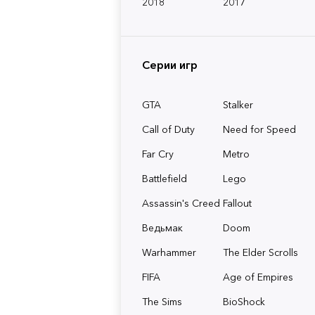
2018
2017
Серии игр
GTA
Stalker
Call of Duty
Need for Speed
Far Cry
Metro
Battlefield
Lego
Assassin's Creed
Fallout
Ведьмак
Doom
Warhammer
The Elder Scrolls
FIFA
Age of Empires
The Sims
BioShock