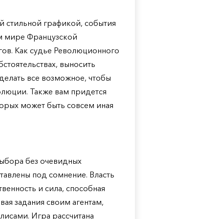
ной стильной графикой, события
м мире Французской
гов. Как судье Революционного
бстоятельствах, выносить
делать все возможное, чтобы
олюции. Также вам придется
орых может быть совсем иная
 выбора без очевидных
тавлены под сомнение. Власть
венность и сила, способная
вая задания своим агентам,
улисами. Игра рассчитана