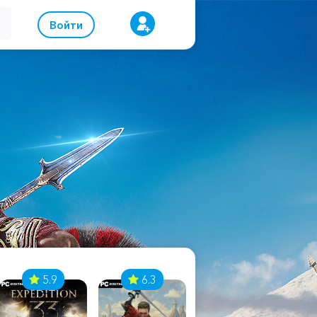
Войти
5.9
6.3
8.1