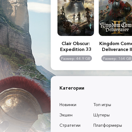
.R. 2:
Assassin's Creed
Clair Obscur:
Kingdom Com
of
Shadows
Expedition 33
Deliverance II
l -
0 GB
Размер: 117 GB
Размер: 44.9 GB
Размер: 164 GB
dition
Категории
Новинки
Топ игры
Экшен
Шутеры
Стратегии
Платформеры