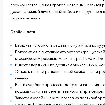
преимущественно на игроков, которым нравится 
делать сложный личностный выбор и погружаться 
хитросплетений.
Особенности
Вершить историю и решать, кому жить, а кому у
Погрузиться в гнетущую атмосферу Французской
классическим романам Александра Дюма и Джоз
Вынести вердикты по десяткам уникальных и мо
Объяснять свои решения своей семье – ваши ро
мнение.
Вести судебные процессы: допрашивать свидете
подсказки, читать отчеты и выносить приговоры.
Завести друзей и нажить врагов из противобор
фракций. Переманите их на свою сторону или изб