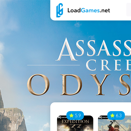
7
5.9
6.3