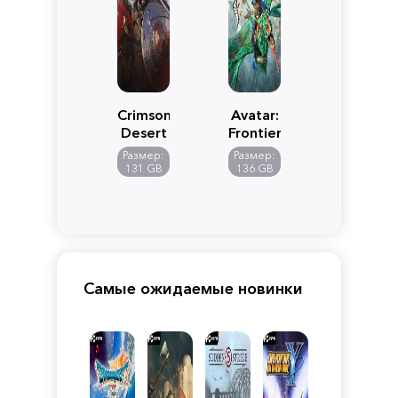
Crimson
Avatar:
Desert
Frontiers
of
Размер:
Размер:
Pandora
131 GB
136 GB
Самые ожидаемые новинки