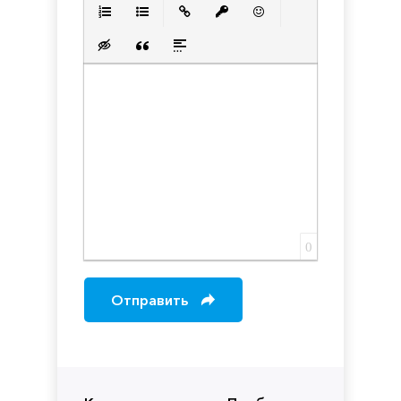
Полужирный
Курсив
Подчеркнутый
Зачеркнутый
Выравнивани
Нумерованный список
Маркированный список
Вставить ссылку
Вставить защищенную с
Вставить смайлик
Вставка скрытого текста
Вставка цитаты
Вставка спойлера
0
Отправить