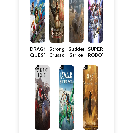
DRAGON
Stronghold
Sudden
SUPER
QUEST
Crusader:
Strike
ROBOT
VII
Definitive
5
WARS
Reimagined
Edition
Y