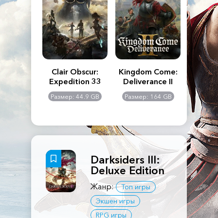
n's Creed
Clair Obscur:
Kingdom Come:
The La
dows
Expedition 33
Deliverance II
Pa
Rema
: 117 GB
Размер: 44.9 GB
Размер: 164 GB
Размер
Darksiders III:
Deluxe Edition
Жанр:
Топ игры
Экшен игры
RPG игры