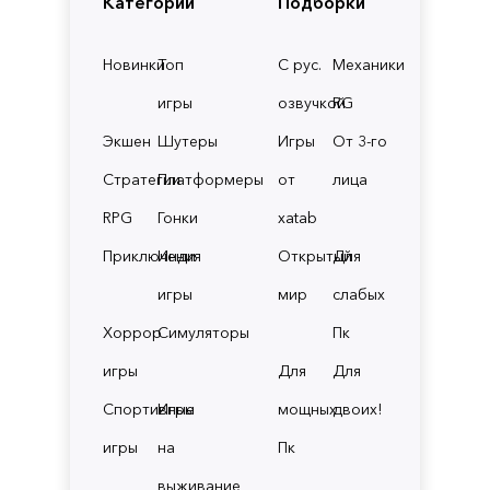
Категории
Подборки
Новинки
Топ
С рус.
Механики
игры
озвучкой
RG
Экшен
Шутеры
Игры
От 3-го
Стратегии
Платформеры
от
лица
RPG
Гонки
xatab
Приключения
Инди
Открытый
Для
игры
мир
слабых
Хоррор
Симуляторы
Пк
игры
Для
Для
Спортивные
Игры
мощных
двоих!
игры
на
Пк
выживание