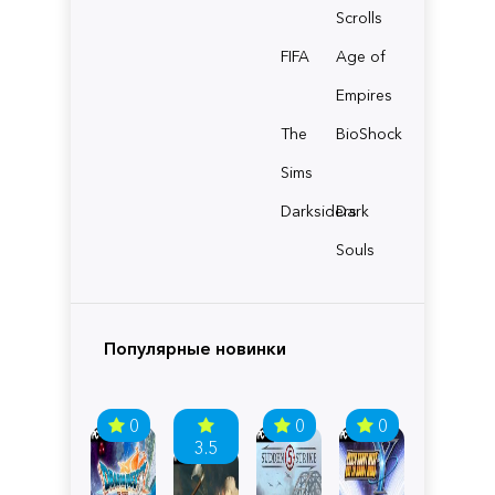
Scrolls
FIFA
Age of
Empires
The
BioShock
Sims
Darksiders
Dark
Souls
Популярные новинки
0
0
0
3.5