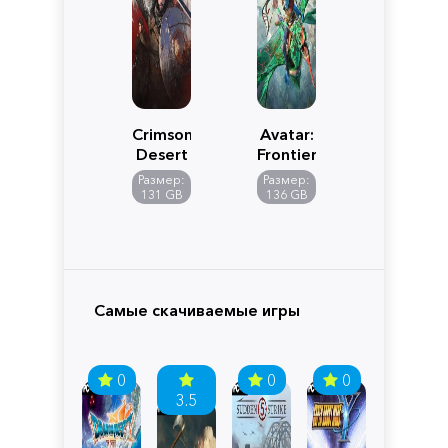
Crimson
Avatar:
Desert
Frontiers
of
Размер:
Размер:
Pandora
131 GB
136 GB
Самые скачиваемые игры
0
0
0
3.5