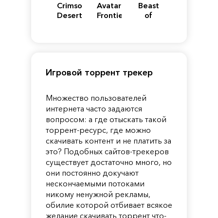
Crimson
Avatar:
Beast
Desert
Frontiers
of
of
Reincarnation
Pandora
Игровой торрент трекер
Множество пользователей
интернета часто задаются
вопросом: а где отыскать такой
торрент-ресурс, где можно
скачивать контент и не платить за
это? Подобных сайтов-трекеров
существует достаточно много, но
они постоянно докучают
нескончаемыми потоками
никому ненужной рекламы,
обилие которой отбивает всякое
желание скачивать торрент что-