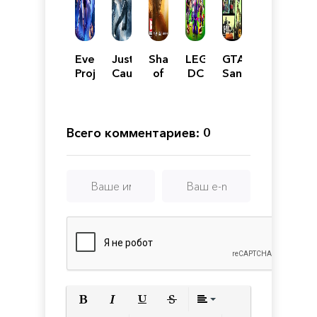
Everreach:
Just
Shadow
LEGO
GTA
Project
Cause
of
DC
San
Eden
4
the
Super-
Andreas
Tomb
Villains
Raider
Всего комментариев: 0