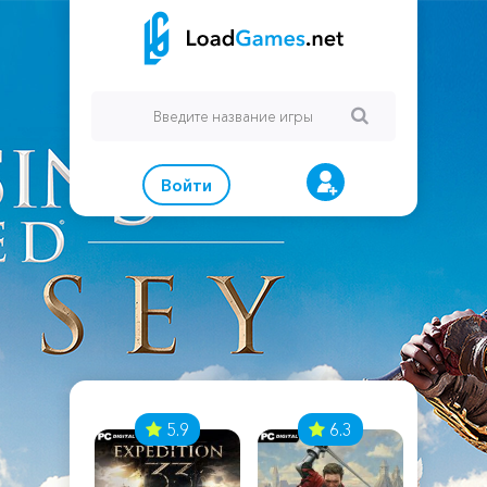
Войти
7
5.9
6.3