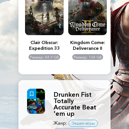
n's Creed
Clair Obscur:
Kingdom Come:
The La
dows
Expedition 33
Deliverance II
Pa
Rema
: 117 GB
Размер: 44.9 GB
Размер: 164 GB
Размер
Drunken Fist
Totally
Accurate Beat
'em up
Жанр:
Экшен игры