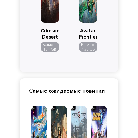
Crimson
Avatar:
Desert
Frontiers
of
Размер:
Размер:
Pandora
131 GB
136 GB
Самые ожидаемые новинки