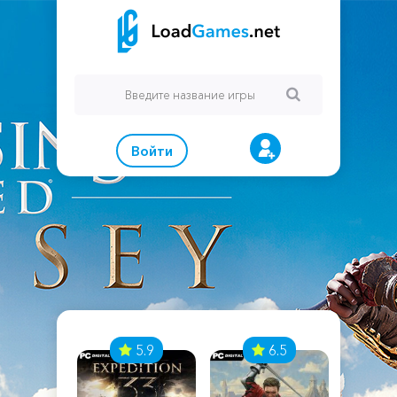
Войти
7
5.9
6.5