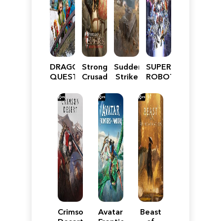
DRAGON
Stronghold
Sudden
SUPER
QUEST
Crusader:
Strike
ROBOT
VII
Definitive
5
WARS
Reimagined
Edition
Y
Crimson
Avatar:
Beast