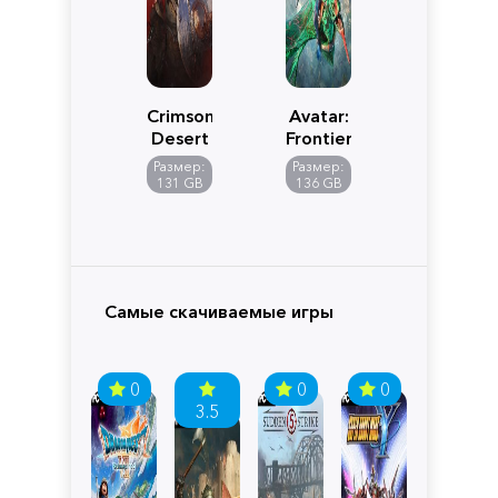
Crimson
Avatar:
Desert
Frontiers
of
Размер:
Размер:
Pandora
131 GB
136 GB
Самые скачиваемые игры
0
0
0
3.5