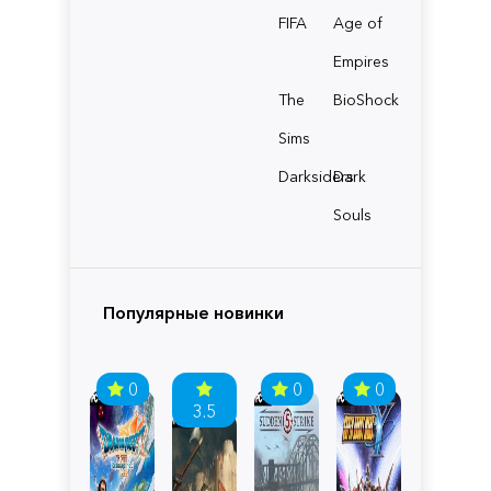
FIFA
Age of
Empires
The
BioShock
Sims
Darksiders
Dark
Souls
Популярные новинки
0
0
0
3.5