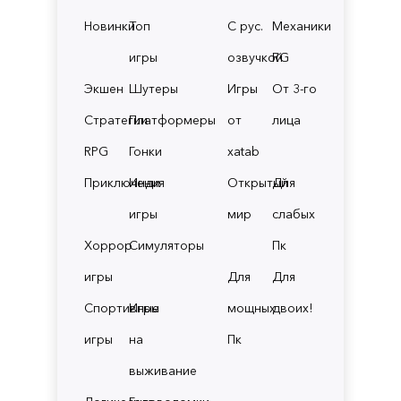
Новинки
Топ
С рус.
Механики
игры
озвучкой
RG
Экшен
Шутеры
Игры
От 3-го
Стратегии
Платформеры
от
лица
RPG
Гонки
xatab
Приключения
Инди
Открытый
Для
игры
мир
слабых
Хоррор
Симуляторы
Пк
игры
Для
Для
Спортивные
Игры
мощных
двоих!
игры
на
Пк
выживание