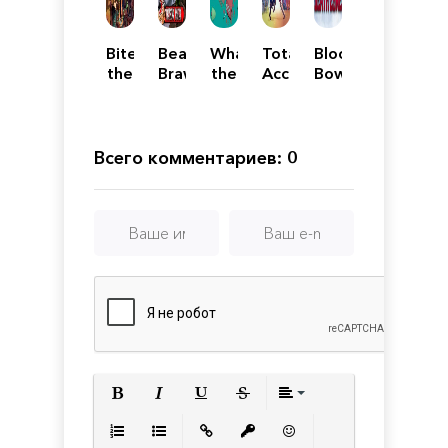
Bite
Beatdown
What
Totally
Blood
the
Brawler
the
Accurate
Bowl:
Bullet
Golf?
Battle
Death
Simulator
Zone
/
СИМУЛЯТОР
Всего комментариев: 0
БИТВЫ
Полужирный
Курсив
Подчеркнутый
Зачеркнутый
Выравнивани