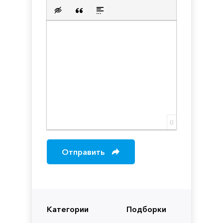
Нумерованный список
Маркированный список
Вставить ссылку
Вставить защищенную с
Вставить смайлик
Вставка скрытого текста
Вставка цитаты
Вставка спойлера
0
Отправить
Категории
Подборки