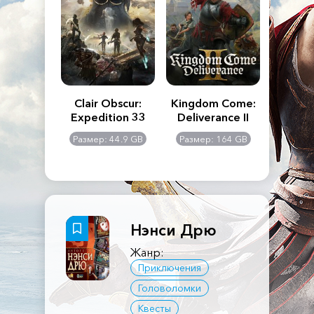
n's Creed
Clair Obscur:
Kingdom Come:
The La
dows
Expedition 33
Deliverance II
Pa
Rema
: 117 GB
Размер: 44.9 GB
Размер: 164 GB
Размер
Нэнси Дрю
Жанр:
Приключения
Головоломки
Квесты