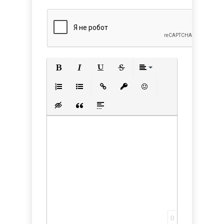
Полужирный
Курсив
Подчеркнутый
Зачеркнутый
Выравнивани
Нумерованный список
Маркированный список
Вставить ссылку
Вставить защищенную с
Вставить смайлик
Вставка скрытого текста
Вставка цитаты
Вставка спойлера
0