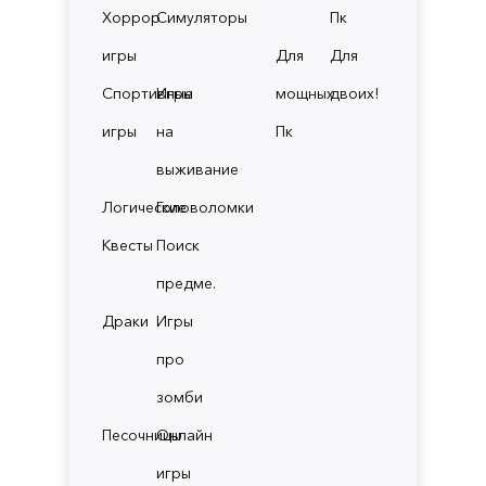
Хоррор
Симуляторы
Пк
игры
Для
Для
Спортивные
Игры
мощных
двоих!
игры
на
Пк
выживание
Логические
Головоломки
Квесты
Поиск
предме.
Драки
Игры
про
зомби
Песочницы
Онлайн
игры