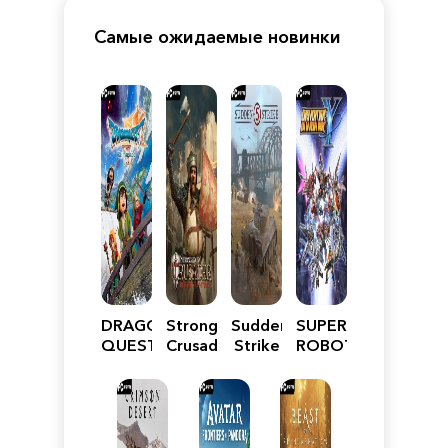
Самые ожидаемые новинки
DRAGON
Stronghold
Sudden
SUPER
QUEST
Crusader:
Strike
ROBOT
VII
Definitive
5
WARS
Reimagined
Edition
Y