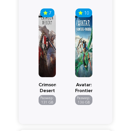
7
10
Crimson
Avatar:
Desert
Frontiers
of
Размер:
Размер:
Pandora
131 GB
136 GB