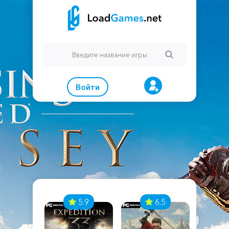
Войти
7
5.9
6.5