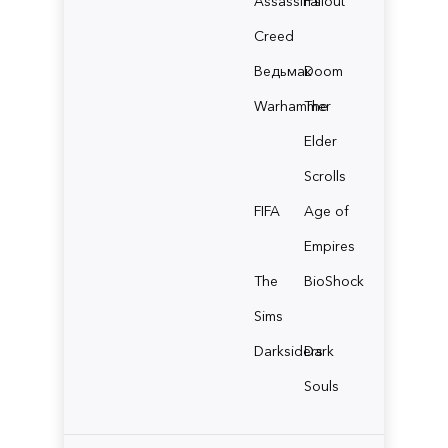
Assassin's
Fallout
Creed
Ведьмак
Doom
Warhammer
The
Elder
Scrolls
FIFA
Age of
Empires
The
BioShock
Sims
Darksiders
Dark
Souls