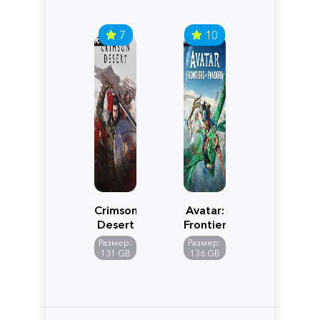
7
10
Crimson
Avatar:
Desert
Frontiers
of
Размер:
Размер:
Pandora
131 GB
136 GB