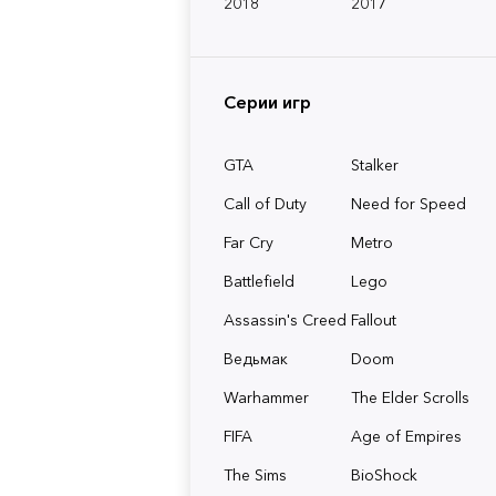
2018
2017
Серии игр
GTA
Stalker
Call of Duty
Need for Speed
Far Cry
Metro
Battlefield
Lego
Assassin's Creed
Fallout
Ведьмак
Doom
Warhammer
The Elder Scrolls
FIFA
Age of Empires
The Sims
BioShock