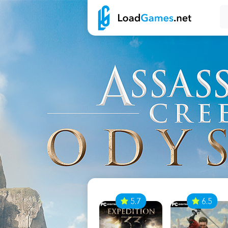
7
5.7
6.5