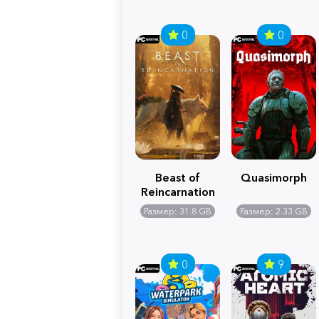
0
0
Beast of
Quasimorph
Reincarnation
Размер: 31.8 GB
Размер: 2.33 GB
0
9