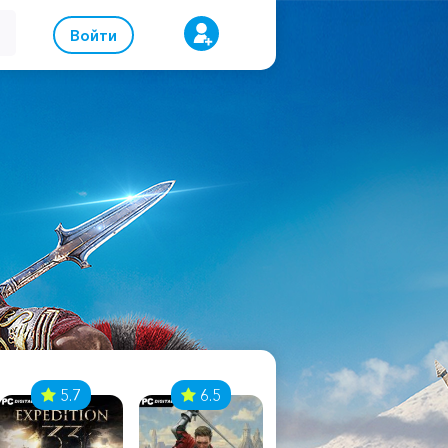
Войти
5.7
6.5
8.1