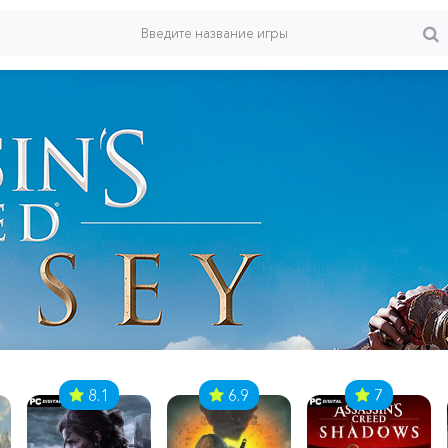
8.1
6.9
7