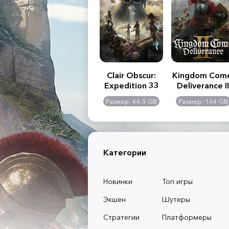
.R. 2:
Assassin's Creed
Clair Obscur:
Kingdom Com
of
Shadows
Expedition 33
Deliverance II
l -
0 GB
Размер: 117 GB
Размер: 44.9 GB
Размер: 164 GB
dition
Категории
Новинки
Топ игры
Экшен
Шутеры
Стратегии
Платформеры