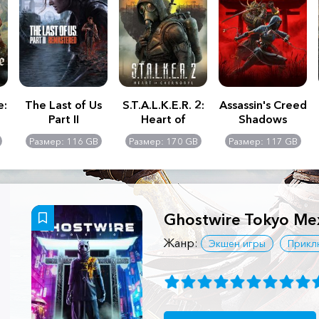
e:
The Last of Us
S.T.A.L.K.E.R. 2:
Assassin's Creed
Part II
Heart of
Shadows
Remastered
Chernobyl -
Размер: 116 GB
Размер: 170 GB
Размер: 117 GB
Ultimate Edition
Ghostwire Tokyo М
Жанр:
Экшен игры
Прикл