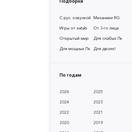
Подборки
С рус. озвучкой
Механики RG
Игры от xatab
От 3-го лица
Открытый мир
Для слабых Пк
Для мощных Пк
Для двоих!
По годам
2026
2025
2024
2023
2022
2021
2020
2019