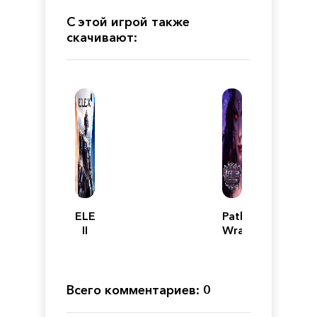
С этой игрой также
скачивают:
ELEX
Pathfinder:
II
Wrath
of
the
Righteous
Всего комментариев: 0