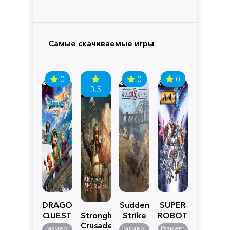
Самые скачиваемые игры
0
0
0
3.5
DRAGON
Sudden
SUPER
QUEST
Stronghold
Strike
ROBOT
VII
Crusader:
5
WARS
Размер:
Размер:
Размер: