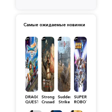
Самые ожидаемые новинки
DRAGON
Stronghold
Sudden
SUPER
QUEST
Crusader:
Strike
ROBOT
VII
Definitive
5
WARS
Reimagined
Edition
Y