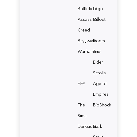
Battlefield
Lego
Assassin's
Fallout
Creed
Ведьмак
Doom
Warhammer
The
Elder
Scrolls
FIFA
Age of
Empires
The
BioShock
Sims
Darksiders
Dark
Souls