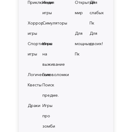
Приключения
Инди
Открытый
Для
игры
мир
слабых
Хоррор
Симуляторы
Пк
игры
Для
Для
Спортивные
Игры
мощных
двоих!
игры
на
Пк
выживание
Логические
Головоломки
Квесты
Поиск
предме.
Драки
Игры
про
зомби