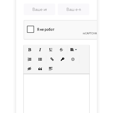
Полужирный
Курсив
Подчеркнутый
Зачеркнутый
Выравнивани
Нумерованный список
Маркированный список
Вставить ссылку
Вставить защищенную с
Вставить смайлик
Вставка скрытого текста
Вставка цитаты
Вставка спойлера