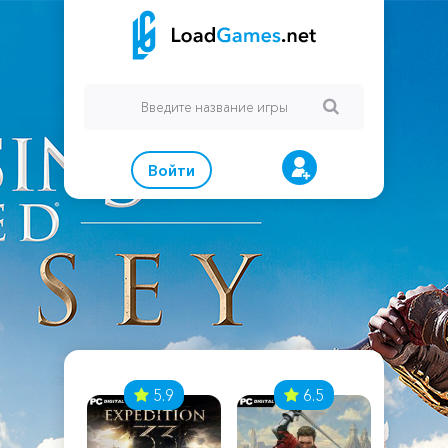
Войти
7
5.9
6.5