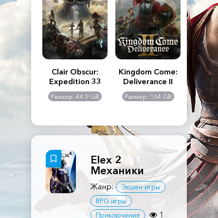
n's Creed
Clair Obscur:
Kingdom Come:
The La
dows
Expedition 33
Deliverance II
Pa
Rema
: 117 GB
Размер: 44.9 GB
Размер: 164 GB
Размер
Elex 2
Механики
Жанр:
Экшен игры
RPG игры
1
Приключения