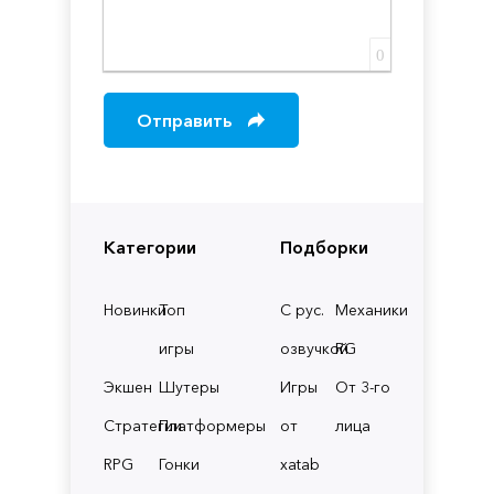
0
Отправить
Категории
Подборки
Новинки
Топ
С рус.
Механики
игры
озвучкой
RG
Экшен
Шутеры
Игры
От 3-го
Стратегии
Платформеры
от
лица
RPG
Гонки
xatab