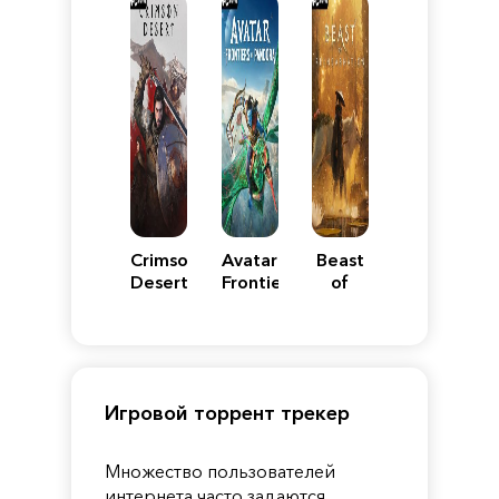
Crimson
Avatar:
Beast
Desert
Frontiers
of
of
Reincarnation
Pandora
Игровой торрент трекер
Множество пользователей
интернета часто задаются