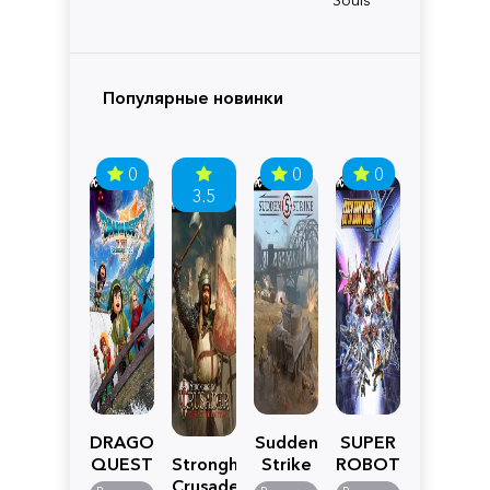
Популярные новинки
0
0
0
3.5
DRAGON
Sudden
SUPER
QUEST
Stronghold
Strike
ROBOT
VII
Crusader:
5
WARS