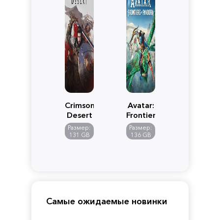
Crimson
Avatar:
Desert
Frontiers
of
Размер:
Размер:
Pandora
131 GB
136 GB
Самые ожидаемые новинки