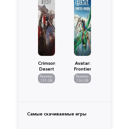
Crimson
Avatar:
Desert
Frontiers
of
Размер:
Размер:
Pandora
131 GB
136 GB
Самые скачиваемые игры