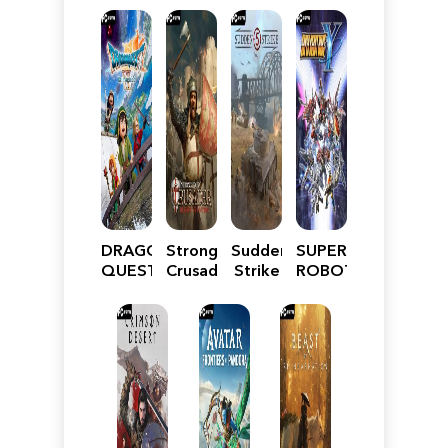
DRAGON
Stronghold
Sudden
SUPER
QUEST
Crusader:
Strike
ROBOT
VII
Definitive
5
WARS
Reimagined
Edition
Y