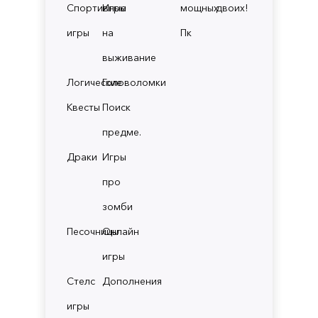
Спортивные
Игры
мощных
двоих!
игры
на
Пк
выживание
Логические
Головоломки
Квесты
Поиск
предме.
Драки
Игры
про
зомби
Песочницы
Онлайн
игры
Стелс
Дополнения
игры