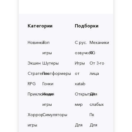
Категории
Подборки
Новинки
Топ
С рус.
Механики
игры
озвучкой
RG
Экшен
Шутеры
Игры
От 3-го
Стратегии
Платформеры
от
лица
RPG
Гонки
xatab
Приключения
Инди
Открытый
Для
игры
мир
слабых
Хоррор
Симуляторы
Пк
игры
Для
Для