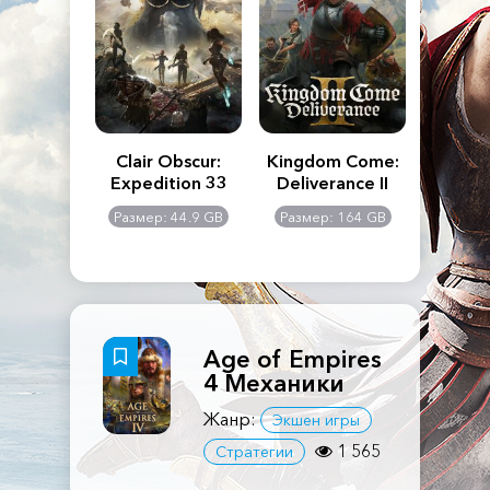
n's Creed
Clair Obscur:
Kingdom Come:
The La
dows
Expedition 33
Deliverance II
Pa
Rema
: 117 GB
Размер: 44.9 GB
Размер: 164 GB
Размер
Age of Empires
4 Механики
Жанр:
Экшен игры
1 565
Стратегии