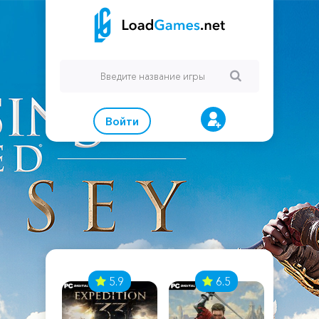
Войти
7
5.9
6.5