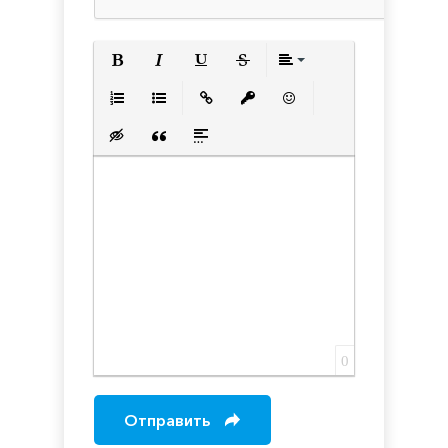
Полужирный
Курсив
Подчеркнутый
Зачеркнутый
Выравнивани
Нумерованный список
Маркированный список
Вставить ссылку
Вставить защищенную с
Вставить смайлик
Вставка скрытого текста
Вставка цитаты
Вставка спойлера
0
Отправить