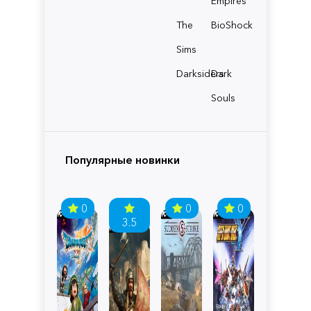
Empires
The
BioShock
Sims
Darksiders
Dark
Souls
Популярные новинки
0
0
0
3.5