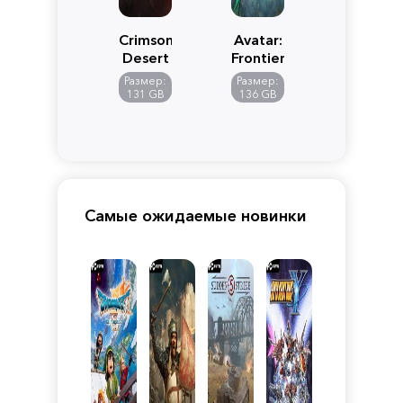
Crimson
Avatar:
Desert
Frontiers
of
Размер:
Размер:
Pandora
131 GB
136 GB
Самые ожидаемые новинки