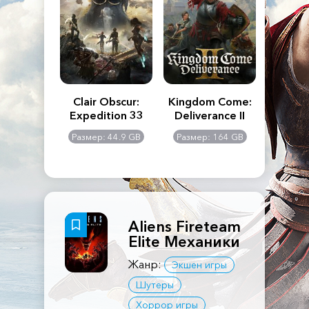
n's Creed
Clair Obscur:
Kingdom Come:
The La
dows
Expedition 33
Deliverance II
Pa
Rema
: 117 GB
Размер: 44.9 GB
Размер: 164 GB
Размер
Aliens Fireteam
Elite Механики
Жанр:
Экшен игры
Шутеры
Хоррор игры