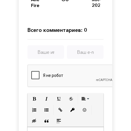
Fireteam
2020
Elite
-
The
Official
Motocross
Всего комментариев: 0
Videogame
Полужирный
Курсив
Подчеркнутый
Зачеркнутый
Выравнивани
Нумерованный список
Маркированный список
Вставить ссылку
Вставить защищенную с
Вставить смайлик
Вставка скрытого текста
Вставка цитаты
Вставка спойлера