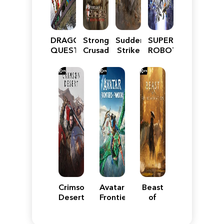
DRAGON
Stronghold
Sudden
SUPER
QUEST
Crusader:
Strike
ROBOT
VII
Definitive
5
WARS
Reimagined
Edition
Y
Crimson
Avatar:
Beast
Desert
Frontiers
of
of
Reincarnation
Pandora