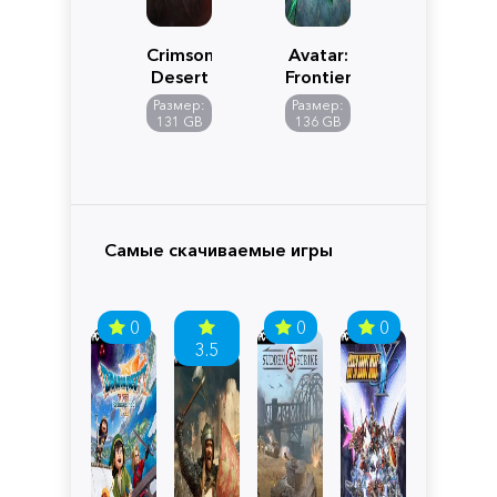
Crimson
Avatar:
Desert
Frontiers
of
Размер:
Размер:
Pandora
131 GB
136 GB
Самые скачиваемые игры
0
0
0
3.5