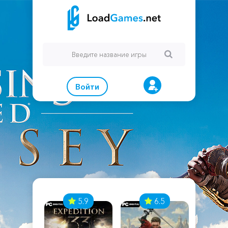
Войти
7
5.9
6.5