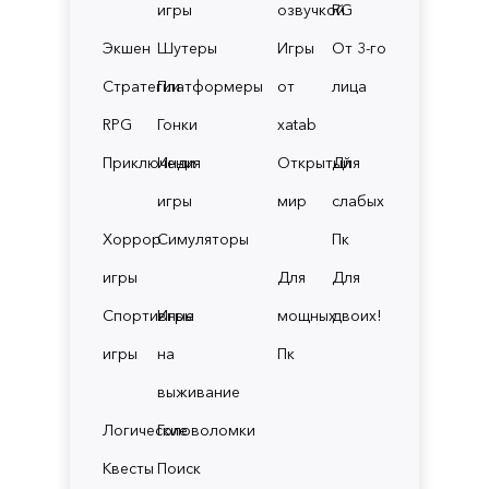
игры
озвучкой
RG
Экшен
Шутеры
Игры
От 3-го
Стратегии
Платформеры
от
лица
RPG
Гонки
xatab
Приключения
Инди
Открытый
Для
игры
мир
слабых
Хоррор
Симуляторы
Пк
игры
Для
Для
Спортивные
Игры
мощных
двоих!
игры
на
Пк
выживание
Логические
Головоломки
Квесты
Поиск