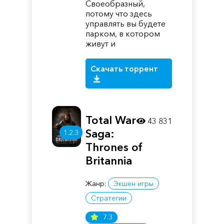
Своеобразный,
потому что здесь
управлять вы будете
парком, в котором
живут и
Скачать торрент
Total War
43 831
Saga:
1.2.3
Thrones of
Britannia
Жанр:
Экшен игры
Стратегии
7.3