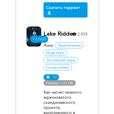
Скачать торрент
Lake Ridden
2 939
1.3.1433
Жанр:
Приключения
Инди игры
Логические игры
Головоломки
10
Размер: 1.23 GB
Как насчет немного
мрачноватого
скандинавского
проекта,
выполненного в