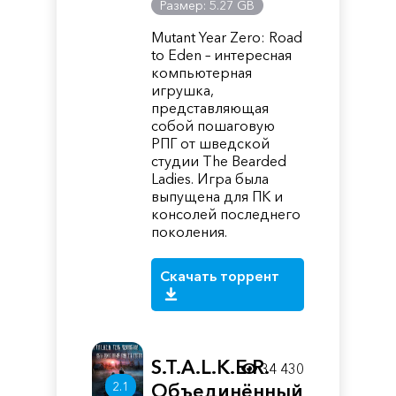
Размер: 5.27 GB
Mutant Year Zero: Road
to Eden – интересная
компьютерная
игрушка,
представляющая
собой пошаговую
РПГ от шведской
студии The Bearded
Ladies. Игра была
выпущена для ПК и
консолей последнего
поколения.
Скачать торрент
S.T.A.L.K.E.R.
34 430
2.1
Объединённый