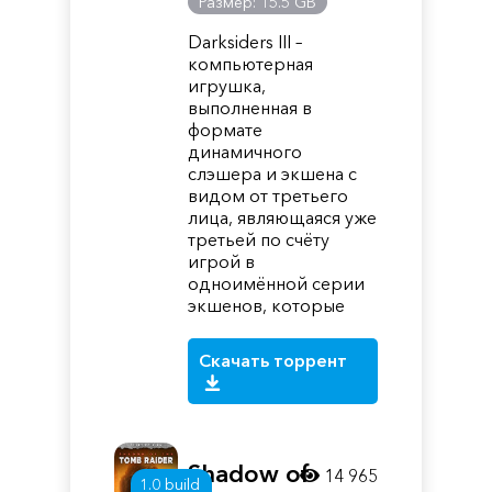
Размер: 15.5 GB
Darksiders III –
компьютерная
игрушка,
выполненная в
формате
динамичного
слэшера и экшена с
видом от третьего
лица, являющаяся уже
третьей по счёту
игрой в
одноимённой серии
экшенов, которые
Скачать торрент
Shadow of
14 965
1.0 build