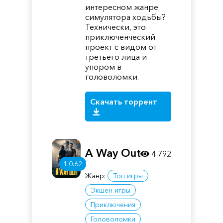
интересном жанре
симулятора ходьбы?
Технически, это
приключенческий
проект с видом от
третьего лица и
упором в
головоломки.
Скачать торрент
A Way Out
4 792
1.0.62
Жанр:
Топ игры
Экшен игры
Приключения
Головоломки