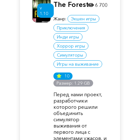
The Forest
6 700
v
1.10
Жанр:
Экшен игры
Приключения
Инди игры
Хоррор игры
Симуляторы
Игры на выживание
10
Размер: 1.29 GB
Перед нами проект,
разработчики
которого решили
объединить
симулятор
выживания от
первого лица с
элементами ужасов, и