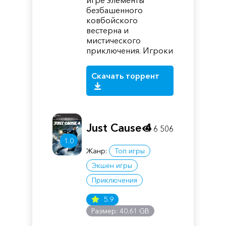
игре элементы
безбашенного
ковбойского
вестерна и
мистического
приключения. Игроки
Скачать торрент
Just Cause 4
6 506
1.0
Жанр:
Топ игры
Экшен игры
Приключения
5.9
Размер: 40.61 GB