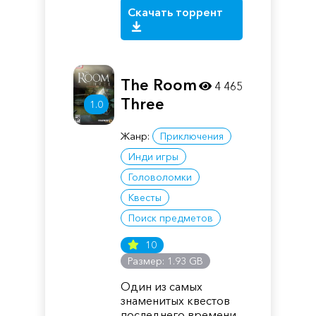
Скачать торрент
The Room
4 465
Three
1.0
Жанр:
Приключения
Инди игры
Головоломки
Квесты
Поиск предметов
10
Размер: 1.93 GB
Один из самых
знаменитых квестов
последнего времени