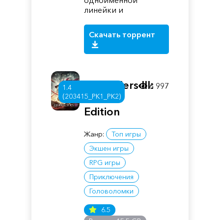
одноимённой
линейки и
Скачать торрент
Darksiders III:
6 997
1.4
Deluxe
(203415_PK1_PK2)
Edition
Жанр:
Топ игры
Экшен игры
RPG игры
Приключения
Головоломки
6.5