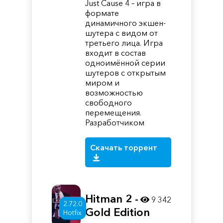
Just Cause 4 – игра в
формате
динамичного экшен-
шутера с видом от
третьего лица. Игра
входит в состав
одноимённой серии
шутеров с открытым
миром и
возможностью
свободного
перемещения.
Разработчиком
Скачать торрент
Hitman 2 -
9 342
2.72.0
Gold Edition
Hotfix