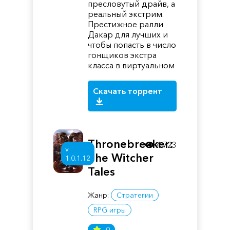
пресловутый драйв, а
реальный экстрим.
Престижное ралли
Дакар для лучших и
чтобы попасть в число
гонщиков экстра
класса в виртуальном
Скачать торрент
Thronebreaker:
4 723
v
The Witcher
1.0.1.12
Tales
Жанр:
Стратегии
RPG игры
0