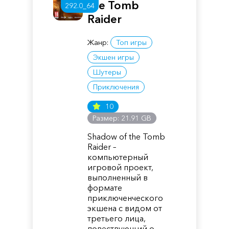
the Tomb
292.0_64
Raider
Жанр:
Топ игры
Экшен игры
Шутеры
Приключения
10
Размер: 21.91 GB
Shadow of the Tomb
Raider –
компьютерный
игровой проект,
выполненный в
формате
приключенческого
экшена с видом от
третьего лица,
повествующий о