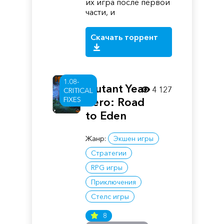
их игра после первой
части, и
Скачать торрент
1.08-
Mutant Year
4 127
CRITICAL
FIXES
Zero: Road
to Eden
Жанр:
Экшен игры
Стратегии
RPG игры
Приключения
Стелс игры
8