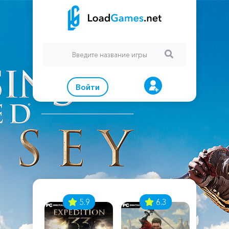
Войти
7
5.9
6.3