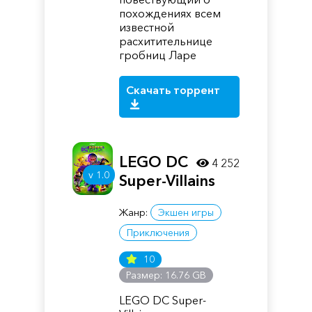
похождениях всем
известной
расхитительнице
гробниц Ларе
Скачать торрент
LEGO DC
4 252
v 1.0
Super-Villains
Жанр:
Экшен игры
Приключения
10
Размер: 16.76 GB
LEGO DC Super-