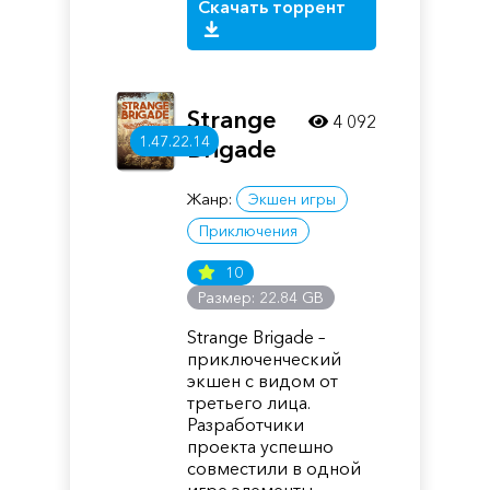
Скачать торрент
Strange
4 092
1.47.22.14
Brigade
Жанр:
Экшен игры
Приключения
10
Размер: 22.84 GB
Strange Brigade –
приключенческий
экшен с видом от
третьего лица.
Разработчики
проекта успешно
совместили в одной