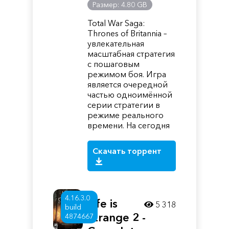
Размер: 4.80 GB
Total War Saga:
Thrones of Britannia –
увлекательная
масштабная стратегия
с пошаговым
режимом боя. Игра
является очередной
частью одноимённой
серии стратегии в
режиме реального
времени. На сегодня
Скачать торрент
4.16.3.0
Life is
5 318
build
Strange 2 -
4874667