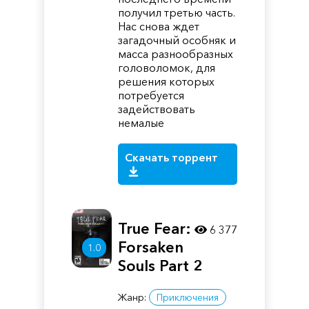
получил третью часть.
Нас снова ждет
загадочный особняк и
масса разнообразных
головоломок, для
решения которых
потребуется
задействовать
немалые
Скачать торрент
True Fear:
6 377
Forsaken
1.0
Souls Part 2
Жанр:
Приключения