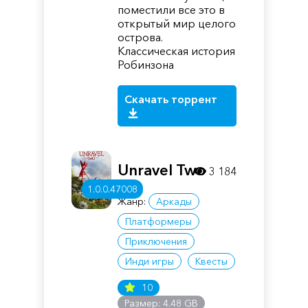
поместили все это в
открытый мир целого
острова.
Классическая история
Робинзона
Скачать торрент
Unravel Two
3 184
1.0.0.47008
Жанр:
Аркады
Платформеры
Приключения
Инди игры
Квесты
10
Размер: 4.48 GB