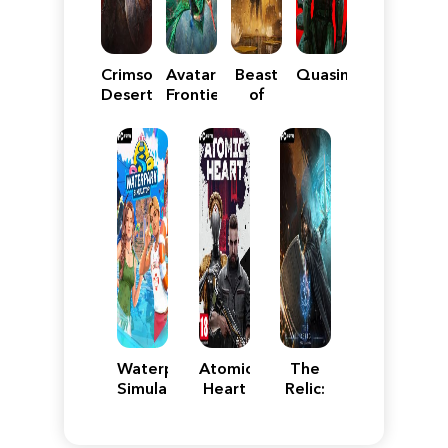
Crimson
Avatar:
Beast
Quasimorph
Desert
Frontiers
of
of
Reincarnation
Pandora
Waterpark
Atomic
The
Simulator
Heart
Relic:
First
Guardian