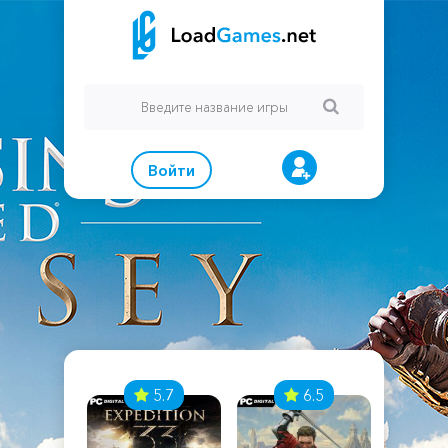
Войти
7
5.7
6.5