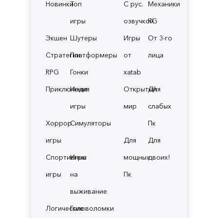
Новинки
Топ
С рус.
Механики
игры
озвучкой
RG
Экшен
Шутеры
Игры
От 3-го
Стратегии
Платформеры
от
лица
RPG
Гонки
xatab
Приключения
Инди
Открытый
Для
игры
мир
слабых
Хоррор
Симуляторы
Пк
игры
Для
Для
Спортивные
Игры
мощных
двоих!
игры
на
Пк
выживание
Логические
Головоломки