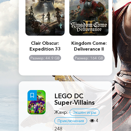
n's Creed
Clair Obscur:
Kingdom Come:
The La
dows
Expedition 33
Deliverance II
Pa
Rema
: 117 GB
Размер: 44.9 GB
Размер: 164 GB
Размер
LEGO DC
Super-Villains
Жанр:
Экшен игры
4
Приключения
248