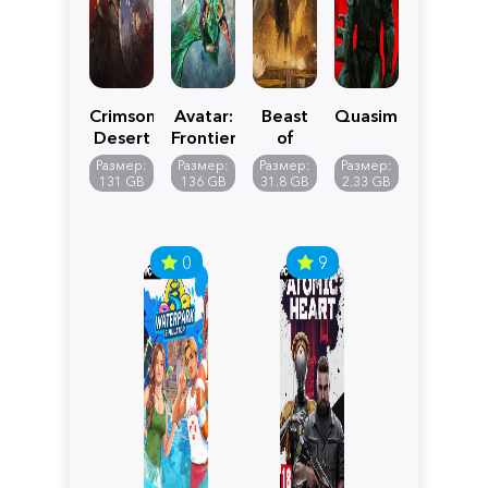
Crimson
Avatar:
Beast
Quasimorph
Desert
Frontiers
of
of
Reincarnation
Размер:
Размер:
Размер:
Размер:
Pandora
131 GB
136 GB
31.8 GB
2.33 GB
0
9