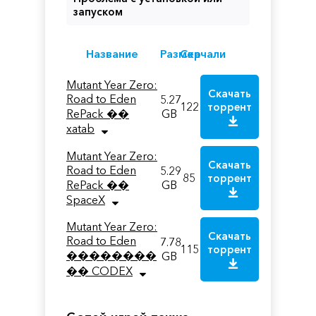
запуском
Название
Размер
Скачали
Mutant Year Zero:
Скачать
Road to Eden
5.27
122
торрент
RePack ��
GB
xatab
Mutant Year Zero:
Скачать
Road to Eden
5.29
85
торрент
RePack ��
GB
SpaceX
Mutant Year Zero:
Скачать
Road to Eden
7.78
115
торрент
��������
GB
�� CODEX