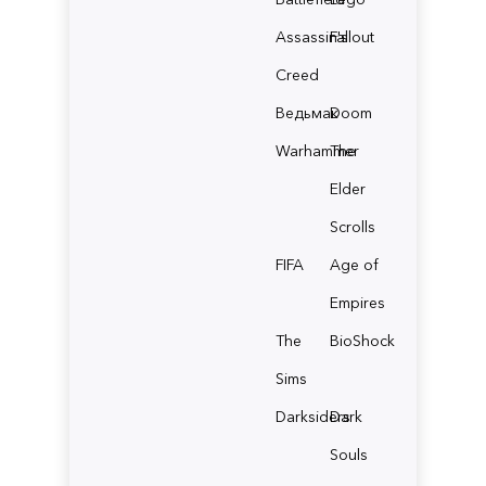
Assassin's
Fallout
Creed
Ведьмак
Doom
Warhammer
The
Elder
Scrolls
FIFA
Age of
Empires
The
BioShock
Sims
Darksiders
Dark
Souls