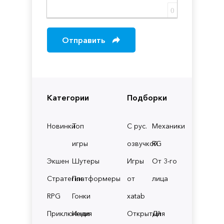
0
Отправить
Категории
Подборки
Новинки
Топ
С рус.
Механики
игры
озвучкой
RG
Экшен
Шутеры
Игры
От 3-го
Стратегии
Платформеры
от
лица
RPG
Гонки
xatab
Приключения
Инди
Открытый
Для