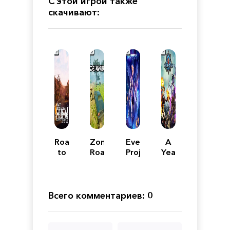
С этой игрой также
скачивают:
Road
Zombie
Everreach:
A
to
Road
Project
Year
Eden
Rider
Eden
Of
Rain
Всего комментариев: 0