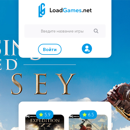
Войти
7
5.9
6.5