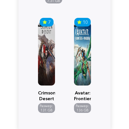
Edition
7.31 GB
7
10
Crimson
Avatar:
Desert
Frontiers
of
Размер:
Размер:
Pandora
131 GB
136 GB