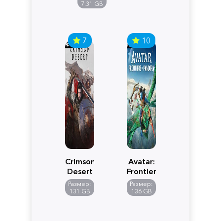
Edition
7.31 GB
7
10
Crimson
Avatar:
Desert
Frontiers
of
Размер:
Размер:
Pandora
131 GB
136 GB