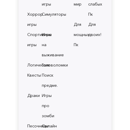
игры
мир
слабых
Хоррор
Симуляторы
Пк
игры
Для
Для
Спортивные
Игры
мощных
двоих!
игры
на
Пк
выживание
Логические
Головоломки
Квесты
Поиск
предме.
Драки
Игры
про
зомби
Песочницы
Онлайн