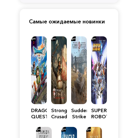
Самые ожидаемые новинки
DRAGON
Stronghold
Sudden
SUPER
QUEST
Crusader:
Strike
ROBOT
VII
Definitive
5
WARS
Reimagined
Edition
Y