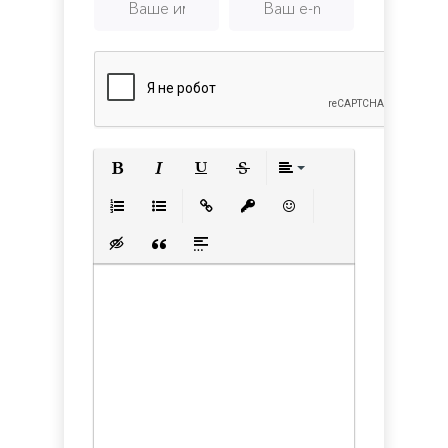
Полужирный
Курсив
Подчеркнутый
Зачеркнутый
Выравнивани
Нумерованный список
Маркированный список
Вставить ссылку
Вставить защищенную с
Вставить смайлик
Вставка скрытого текста
Вставка цитаты
Вставка спойлера