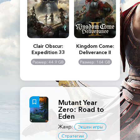
n's Creed
Clair Obscur:
Kingdom Come:
The La
dows
Expedition 33
Deliverance II
Pa
Rema
: 117 GB
Размер: 44.9 GB
Размер: 164 GB
Размер
Mutant Year
Zero: Road to
Eden
Жанр:
Экшен игры
Стратегии