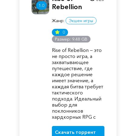
1.0
Rebellion
Жанр:
Экшен игры
0
Размер: 9.48 GB
Rise of Rebellion — это
не просто игра, а
захватывающее
путешествие, где
каждое решение
имеет значение, а
каждая битва требует
тактического
подхода. Идеальный
выбор для
поклонников
хардкорных RPG с
Скачать торрент