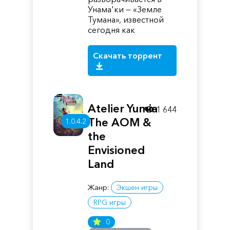
Унама'ки — «Земле
Тумана», известной
сегодня как
Скачать торрент
Atelier Yumia
1 644
The AOM &
1.0.4.2
the
Envisioned
Land
Жанр:
Экшен игры
RPG игры
0