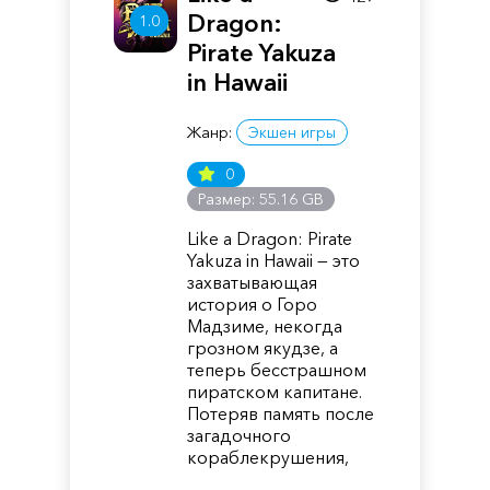
Dragon:
1.0
Pirate Yakuza
in Hawaii
Жанр:
Экшен игры
0
Размер: 55.16 GB
Like a Dragon: Pirate
Yakuza in Hawaii — это
захватывающая
история о Горо
Мадзиме, некогда
грозном якудзе, а
теперь бесстрашном
пиратском капитане.
Потеряв память после
загадочного
кораблекрушения,