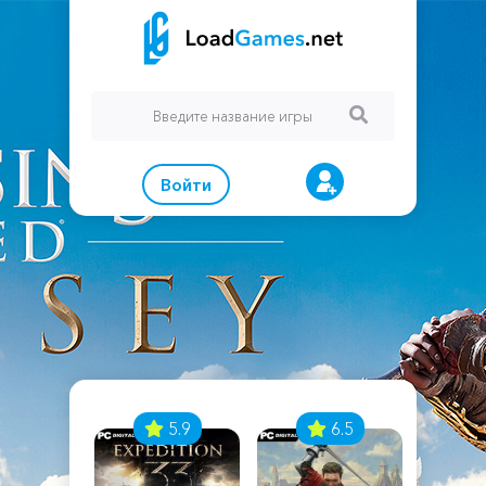
Войти
7
5.9
6.5