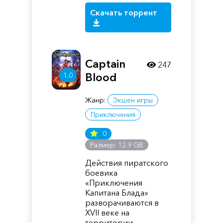
Скачать торрент
Captain
247
Blood
1.0
Жанр:
Экшен игры
Приключения
0
Размер: 12.9 GB
Действия пиратского
боевика
«Приключения
Капитана Блада»
разворачиваются в
XVII веке на
территории