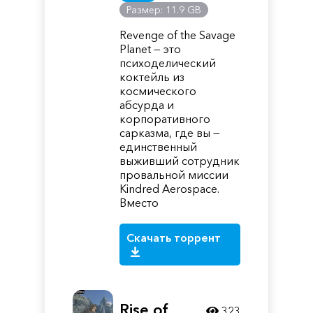
Размер: 11.9 GB
Revenge of the Savage
Planet — это
психоделический
коктейль из
космического
абсурда и
корпоративного
сарказма, где вы —
единственный
выживший сотрудник
провальной миссии
Kindred Aerospace.
Вместо
Скачать торрент
Rise of
323