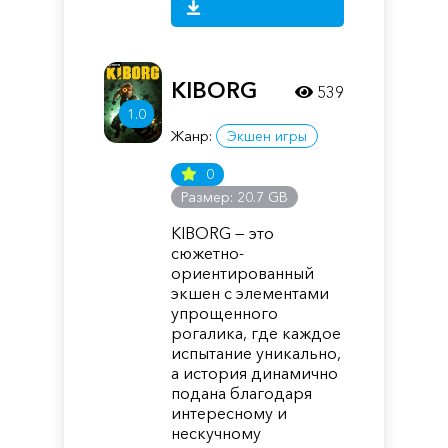
KIBORG
539
1.0
Жанр:
Экшен игры
0
Размер: 20.7 GB
KIBORG — это
сюжетно-
ориентированный
экшен с элементами
упрощенного
рогалика, где каждое
испытание уникально,
а история динамично
подана благодаря
интересному и
нескучному