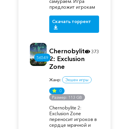
самураем. Игра
предложит игрокам
Скачать торрент
Chernobylite
373
56549
2: Exclusion
Zone
Жанр:
Экшен игры
0
Размер: 113 GB
Chernobylite 2:
Exclusion Zone
переносит игроков в
сердце мрачной и