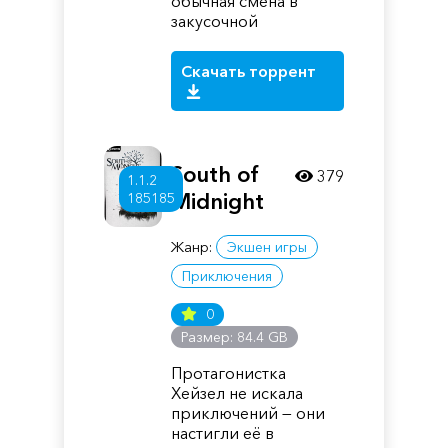
обычная смена в
закусочной
Скачать торрент
South of
379
1.1.2
Midnight
185185
Жанр:
Экшен игры
Приключения
0
Размер: 84.4 GB
Протагонистка
Хейзел не искала
приключений — они
настигли её в