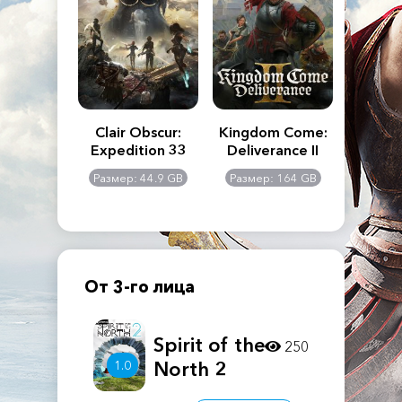
n's Creed
Clair Obscur:
Kingdom Come:
The La
dows
Expedition 33
Deliverance II
Pa
Rema
: 117 GB
Размер: 44.9 GB
Размер: 164 GB
Размер
От 3-го лица
Spirit of the
250
1.0
North 2