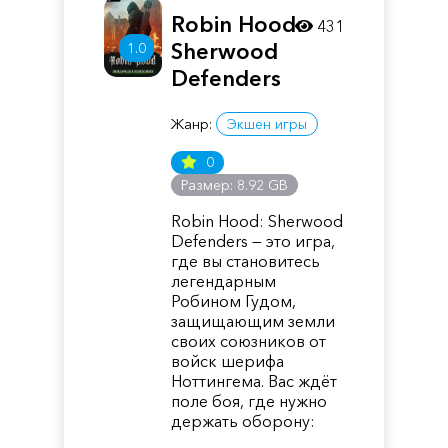
Robin Hood:
431
Sherwood
1.0
Defenders
Жанр:
Экшен игры
0
Размер: 8.92 GB
Robin Hood: Sherwood
Defenders — это игра,
где вы становитесь
легендарным
Робином Гудом,
защищающим земли
своих союзников от
войск шерифа
Ноттингема. Вас ждёт
поле боя, где нужно
держать оборону: