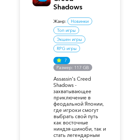
Shadows
Жанр:
Новинки
Топ игры
Экшен игры
RPG игры
7
Размер: 117 GB
Assassin's Creed
Shadows -
захватывающее
приключение в
феодальной Японии,
где игроки смогут
выбрать свой путь
как восточные
ниндзя-шиноби, так и
стать легендарным