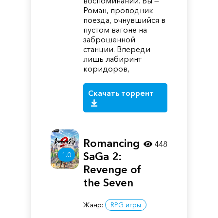
воспоминаний. Вы —
Роман, проводник
поезда, очнувшийся в
пустом вагоне на
заброшенной
станции. Впереди
лишь лабиринт
коридоров,
Скачать торрент
Romancing
448
SaGa 2:
1.0
Revenge of
the Seven
Жанр:
RPG игры