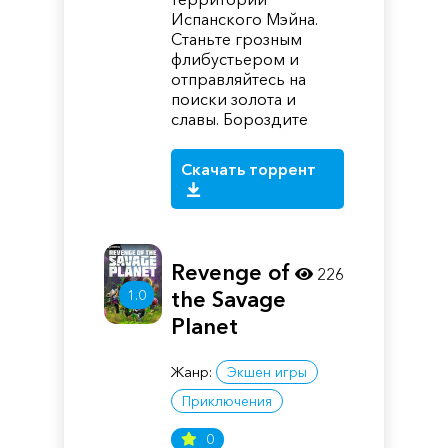
Испанского Мэйна.
Станьте грозным
флибустьером и
отправляйтесь на
поиски золота и
славы. Бороздите
Скачать торрент
Revenge of
226
1.0
the Savage
Planet
Жанр:
Экшен игры
Приключения
0