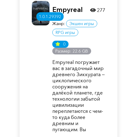
Empyreal
277
1.0.1.29392
Жанр:
Экшен игры
RPG игры
0
Размер: 22.6 GB
Empyreal погружает
вас в загадочный мир
древнего Зиккурата —
циклопического
сооружения на
далёкой планете, где
технологии забытой
цивилизации
переплетаются с чем-
то куда более
древним и
пугающим. Вы