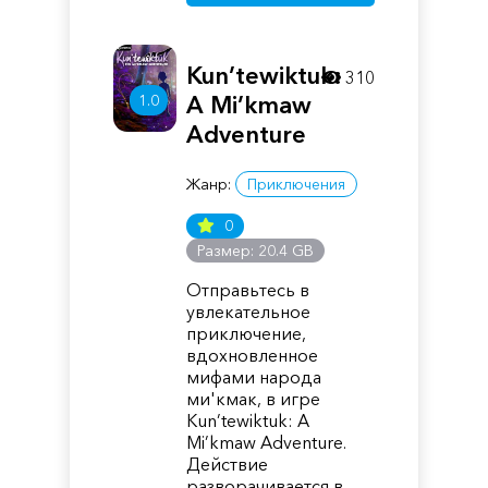
Kun’tewiktuk:
310
1.0
A Mi’kmaw
Adventure
Жанр:
Приключения
0
Размер: 20.4 GB
Отправьтесь в
увлекательное
приключение,
вдохновленное
мифами народа
ми'кмак, в игре
Kun’tewiktuk: A
Mi’kmaw Adventure.
Действие
разворачивается в