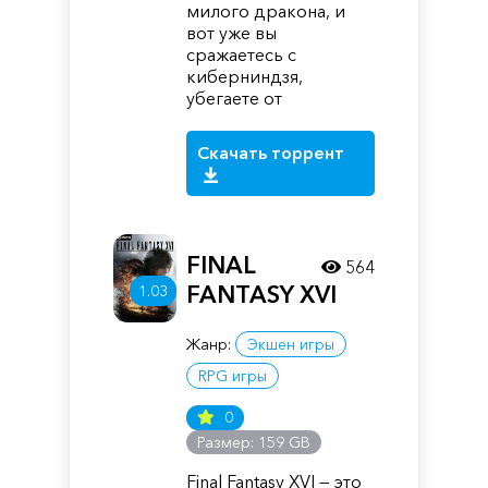
милого дракона, и
вот уже вы
сражаетесь с
киберниндзя,
убегаете от
Скачать торрент
FINAL
564
FANTASY XVI
1.03
Жанр:
Экшен игры
RPG игры
0
Размер: 159 GB
Final Fantasy XVI — это