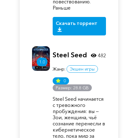
повествованию.
Раньше
Скачать торрент
Steel Seed
482
1.0
Жанр:
Экшен игры
0
Размер: 28.8 GB
Steel Seed начинается
с тревожного
пробуждения: вы —
Зои, женщина, чьё
сознание перенесли в
кибернетическое
тело, пока мир за