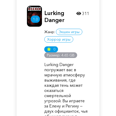
Lurking
311
Danger
1.0
Жанр:
Экшен игры
Хоррор игры
0
Размер: 4.65 GB
Lurking Danger
погружает вас в
мрачную атмосферу
выживания, где
каждая тень может
оказаться
смертельной
угрозой. Вы играете
за Елену и Регину —
двух официанток, чья