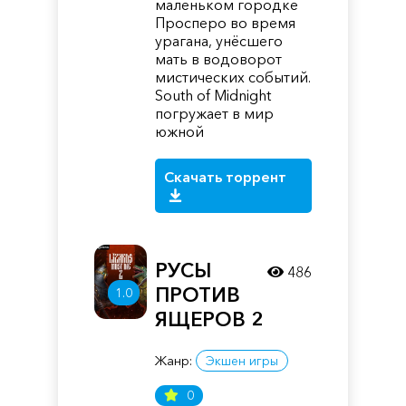
маленьком городке
Просперо во время
урагана, унёсшего
мать в водоворот
мистических событий.
South of Midnight
погружает в мир
южной
Скачать торрент
РУСЫ
486
ПРОТИВ
1.0
ЯЩЕРОВ 2
Жанр:
Экшен игры
0