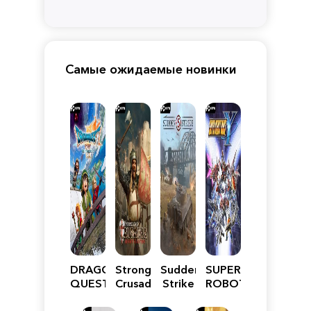
Самые ожидаемые новинки
DRAGON
Stronghold
Sudden
SUPER
QUEST
Crusader:
Strike
ROBOT
VII
Definitive
5
WARS
Reimagined
Edition
Y