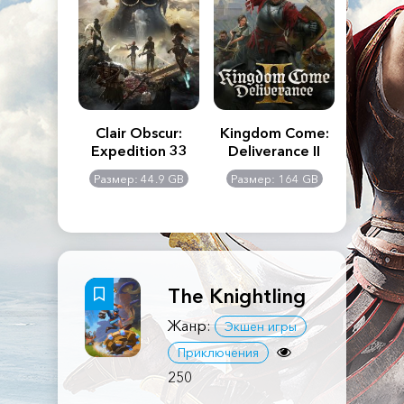
n's Creed
Clair Obscur:
Kingdom Come:
The La
dows
Expedition 33
Deliverance II
Pa
Rema
: 117 GB
Размер: 44.9 GB
Размер: 164 GB
Размер
The Knightling
Жанр:
Экшен игры
Приключения
250