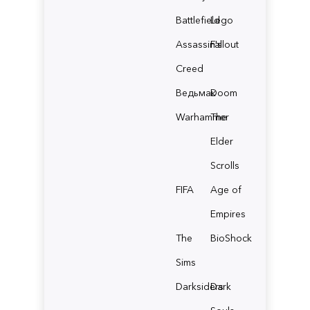
Battlefield
Lego
Assassin's
Fallout
Creed
Ведьмак
Doom
Warhammer
The
Elder
Scrolls
FIFA
Age of
Empires
The
BioShock
Sims
Darksiders
Dark