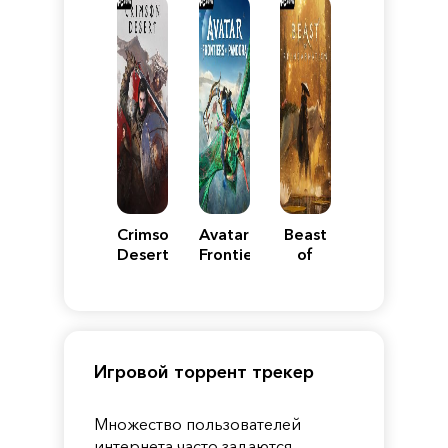
Crimson
Avatar:
Beast
Desert
Frontiers
of
of
Reincarnation
Pandora
Игровой торрент трекер
Множество пользователей
интернета часто задаются