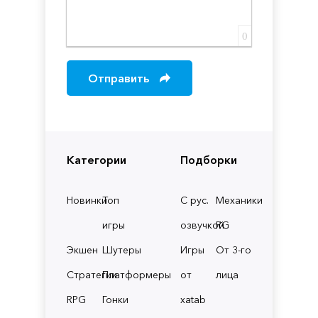
0
Отправить
Категории
Подборки
Новинки
Топ
С рус.
Механики
игры
озвучкой
RG
Экшен
Шутеры
Игры
От 3-го
Стратегии
Платформеры
от
лица
RPG
Гонки
xatab