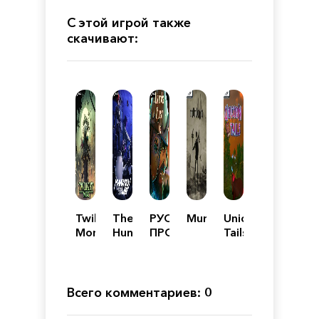
С этой игрой также
скачивают:
Twilight
The
РУСЫ
Mundaun
Unicorn
Monk
Hundred
ПРОТИВ
Tails
Line
ЯЩЕРОВ
Last
Defense
Academy
Всего комментариев: 0