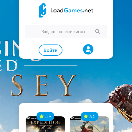
Войти
7
5.9
6.5