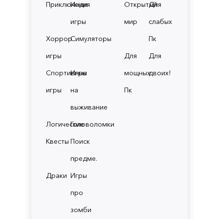
Приключения
Инди
Открытый
Для
игры
мир
слабых
Хоррор
Симуляторы
Пк
игры
Для
Для
Спортивные
Игры
мощных
двоих!
игры
на
Пк
выживание
Логические
Головоломки
Квесты
Поиск
предме.
Драки
Игры
про
зомби