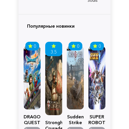
Souls
Популярные новинки
0
0
0
3.5
DRAGON
Sudden
SUPER
QUEST
Stronghold
Strike
ROBOT
VII
Crusader:
5
WARS