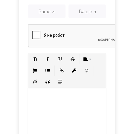
Полужирный
Курсив
Подчеркнутый
Зачеркнутый
Выравнивани
Нумерованный список
Маркированный список
Вставить ссылку
Вставить защищенную с
Вставить смайлик
Вставка скрытого текста
Вставка цитаты
Вставка спойлера