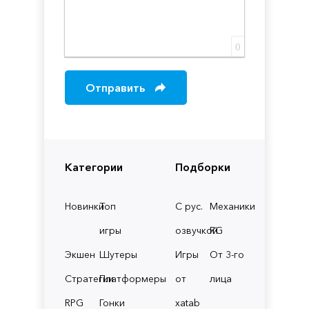
0
Отправить
Категории
Подборки
Новинки
Топ
С рус.
Механики
игры
озвучкой
RG
Экшен
Шутеры
Игры
От 3-го
Стратегии
Платформеры
от
лица
RPG
Гонки
xatab