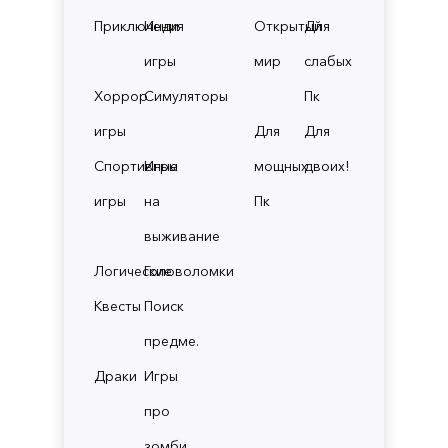
Приключения
Инди
Открытый
Для
игры
мир
слабых
Хоррор
Симуляторы
Пк
игры
Для
Для
Спортивные
Игры
мощных
двоих!
игры
на
Пк
выживание
Логические
Головоломки
Квесты
Поиск
предме.
Драки
Игры
про
зомби