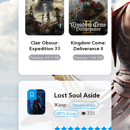
n's Creed
Clair Obscur:
Kingdom Come:
The La
dows
Expedition 33
Deliverance II
Pa
Rema
: 117 GB
Размер: 44.9 GB
Размер: 164 GB
Размер
Lost Soul Aside
Жанр:
Экшен игры
355
RPG игры