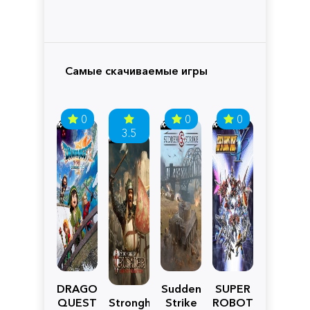
Самые скачиваемые игры
0
0
0
3.5
DRAGON
Sudden
SUPER
QUEST
Stronghold
Strike
ROBOT