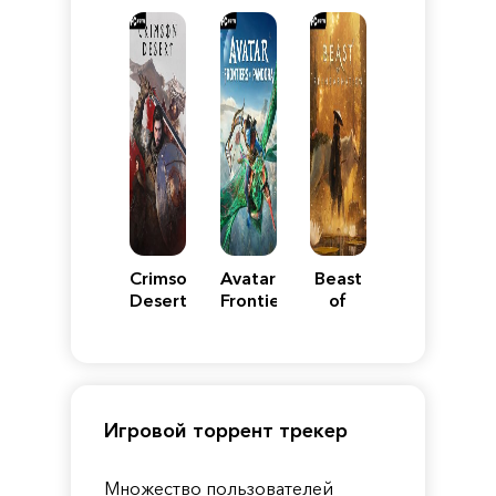
Reimagined
Edition
Y
Crimson
Avatar:
Beast
Desert
Frontiers
of
of
Reincarnation
Pandora
Игровой торрент трекер
Множество пользователей