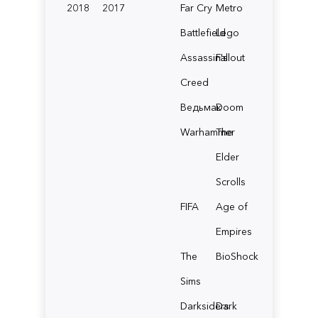
2018
2017
Far Cry
Metro
Battlefield
Lego
Assassin's
Fallout
Creed
Ведьмак
Doom
Warhammer
The
Elder
Scrolls
FIFA
Age of
Empires
The
BioShock
Sims
Darksiders
Dark