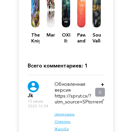
The
Manivore
OXENFREE
Paws
Soul
Knightling
II:
and
Valley
Lost
Soul
Signals
Всего комментариев: 1
Обновленная
+
версия
0
Jk
https://sprut.cx/?
-
15 июля
utm_source=SPtorrent
2026 16:54
Цитировать
Ответить
Жалоба