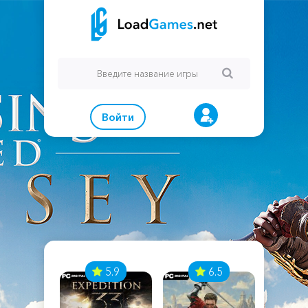
Войти
7
5.9
6.5