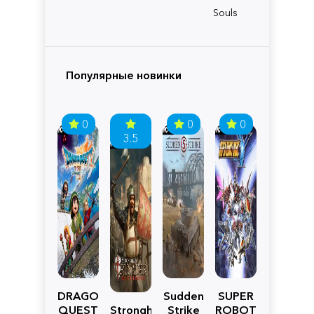
Souls
Популярные новинки
0
0
0
3.5
DRAGON
Sudden
SUPER
QUEST
Stronghold
Strike
ROBOT