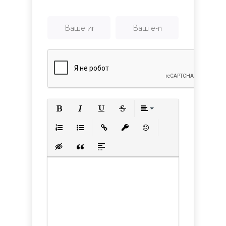
Полужирный
Курсив
Подчеркнутый
Зачеркнутый
Выравнивани
Нумерованный список
Маркированный список
Вставить ссылку
Вставить защищенную с
Вставить смайлик
Вставка скрытого текста
Вставка цитаты
Вставка спойлера