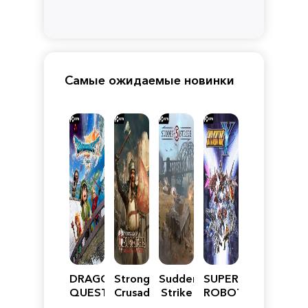
Самые ожидаемые новинки
DRAGON
Stronghold
Sudden
SUPER
QUEST
Crusader:
Strike
ROBOT
VII
Definitive
5
WARS