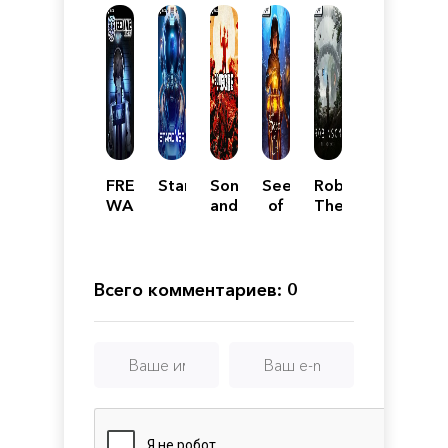
FREEDOM
Stardiver
Son
Seed
Robinson:
WARS
and
of
The
Remastered
Bone
Life
Journey
Всего комментариев: 0