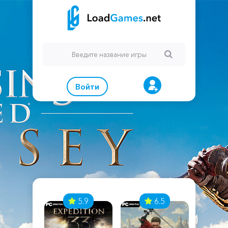
Войти
7
5.9
6.5