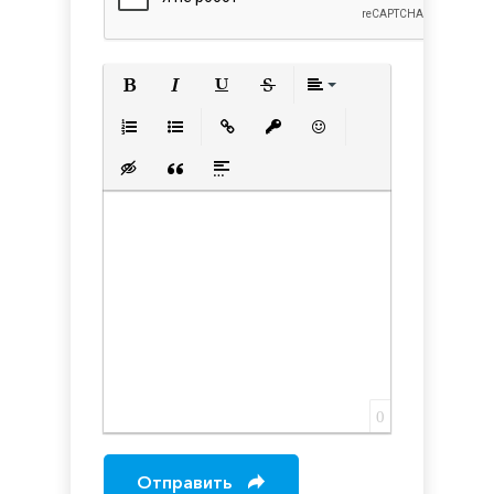
Полужирный
Курсив
Подчеркнутый
Зачеркнутый
Выравнивани
Нумерованный список
Маркированный список
Вставить ссылку
Вставить защищенную с
Вставить смайлик
Вставка скрытого текста
Вставка цитаты
Вставка спойлера
0
Отправить