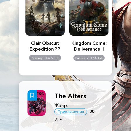
n's Creed
Clair Obscur:
Kingdom Come:
The La
dows
Expedition 33
Deliverance II
Pa
Rema
: 117 GB
Размер: 44.9 GB
Размер: 164 GB
Размер
The Alters
Жанр:
Приключения
256