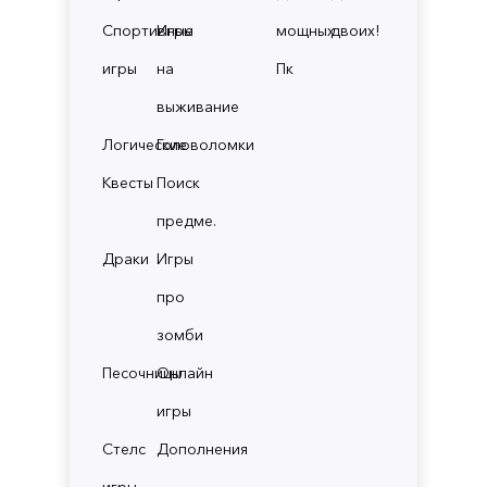
Спортивные
Игры
мощных
двоих!
игры
на
Пк
выживание
Логические
Головоломки
Квесты
Поиск
предме.
Драки
Игры
про
зомби
Песочницы
Онлайн
игры
Стелс
Дополнения
игры