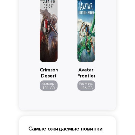
Crimson
Avatar:
Desert
Frontiers
of
Размер:
Размер:
Pandora
131 GB
136 GB
Самые ожидаемые новинки