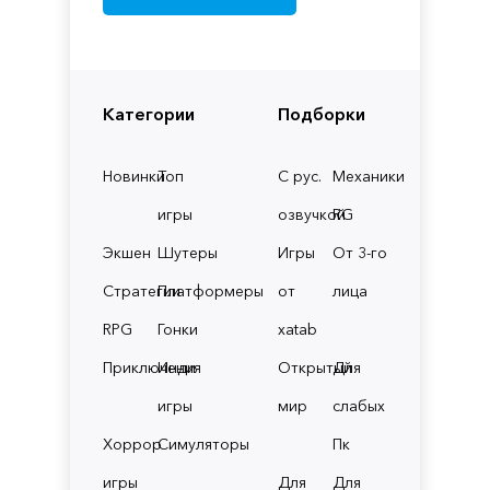
Категории
Подборки
Новинки
Топ
С рус.
Механики
игры
озвучкой
RG
Экшен
Шутеры
Игры
От 3-го
Стратегии
Платформеры
от
лица
RPG
Гонки
xatab
Приключения
Инди
Открытый
Для
игры
мир
слабых
Хоррор
Симуляторы
Пк
игры
Для
Для