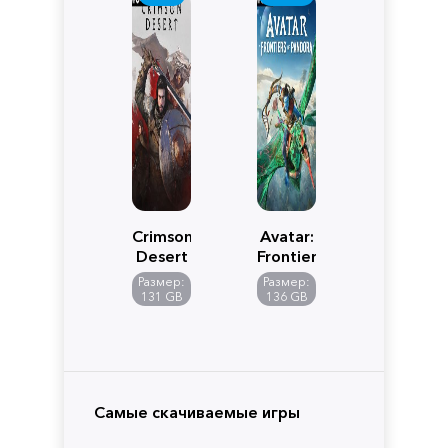
Crimson
Avatar:
Desert
Frontiers
of
Размер:
Размер:
Pandora
131 GB
136 GB
Самые скачиваемые игры