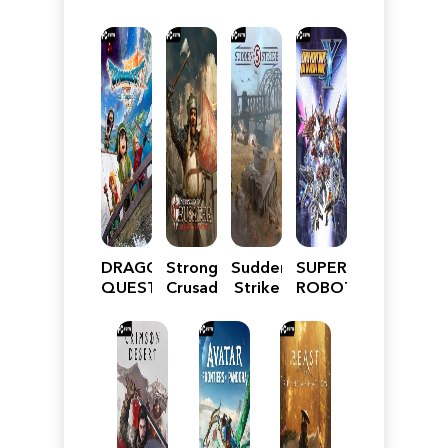
DRAGON
Stronghold
Sudden
SUPER
QUEST
Crusader:
Strike
ROBOT
VII
Definitive
5
WARS
Reimagined
Edition
Y