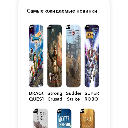
Самые ожидаемые новинки
DRAGON
Stronghold
Sudden
SUPER
QUEST
Crusader:
Strike
ROBOT
VII
Definitive
5
WARS
Reimagined
Edition
Y