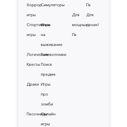
Хоррор
Симуляторы
Пк
игры
Для
Для
Спортивные
Игры
мощных
двоих!
игры
на
Пк
выживание
Логические
Головоломки
Квесты
Поиск
предме.
Драки
Игры
про
зомби
Песочницы
Онлайн
игры