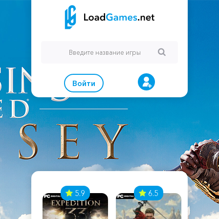
Войти
7
5.9
6.5