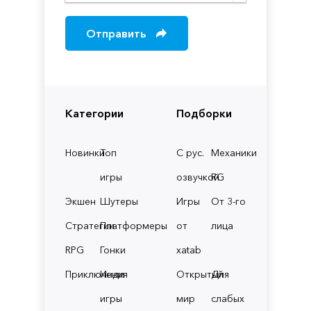
Отправить
Категории
Подборки
Новинки
Топ
С рус.
Механики
игры
озвучкой
RG
Экшен
Шутеры
Игры
От 3-го
Стратегии
Платформеры
от
лица
RPG
Гонки
xatab
Приключения
Инди
Открытый
Для
игры
мир
слабых