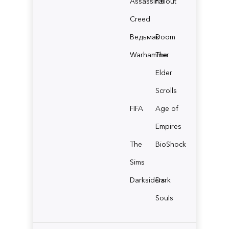
Assassin's
Fallout
Creed
Ведьмак
Doom
Warhammer
The
Elder
Scrolls
FIFA
Age of
Empires
The
BioShock
Sims
Darksiders
Dark
Souls