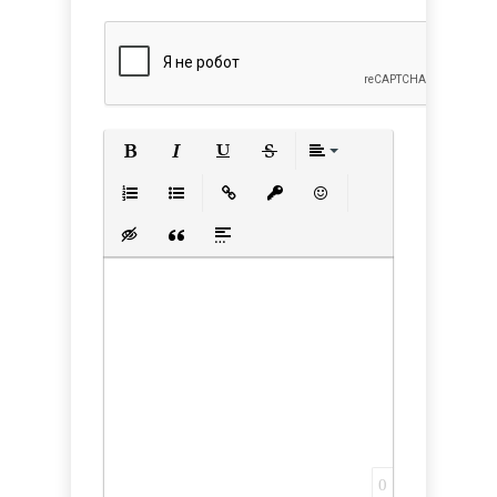
Полужирный
Курсив
Подчеркнутый
Зачеркнутый
Выравнивани
Нумерованный список
Маркированный список
Вставить ссылку
Вставить защищенную с
Вставить смайлик
Вставка скрытого текста
Вставка цитаты
Вставка спойлера
0