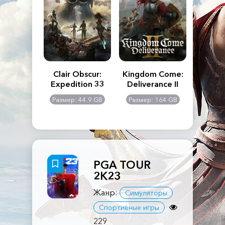
n's Creed
Clair Obscur:
Kingdom Come:
The La
dows
Expedition 33
Deliverance II
Pa
Rema
: 117 GB
Размер: 44.9 GB
Размер: 164 GB
Размер
PGA TOUR
2K23
Жанр:
Симуляторы
Спортивные игры
229