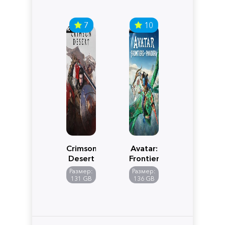
7
10
Crimson
Avatar:
Desert
Frontiers
of
Размер:
Размер:
Pandora
131 GB
136 GB