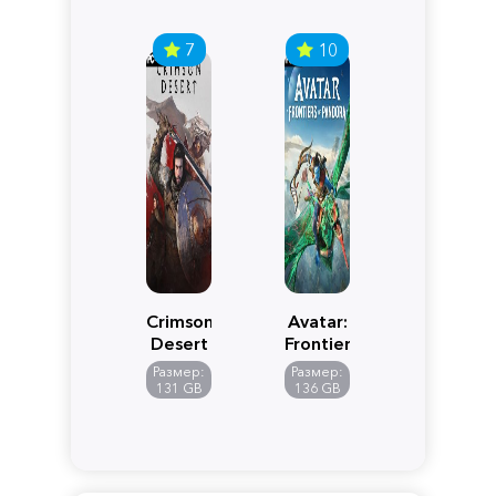
7
10
Crimson
Avatar:
Desert
Frontiers
of
Размер:
Размер:
Pandora
131 GB
136 GB