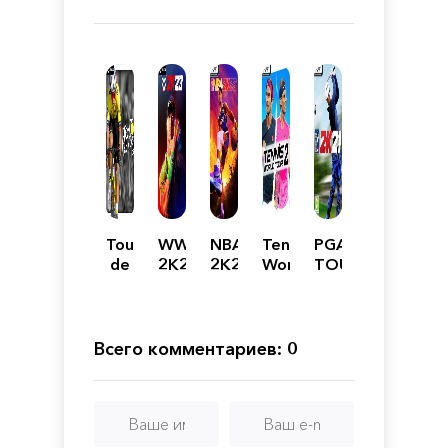
Tour
WWE
NBA
Tennis
PGA
de
2K23
2K23
World
TOUR
France
Tour
2K21
2025
2 -
Ace
Edition
Всего комментариев: 0