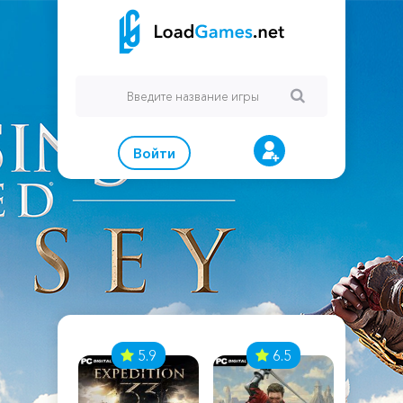
Войти
7
5.9
6.5