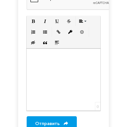
Полужирный
Курсив
Подчеркнутый
Зачеркнутый
Выравнивани
Нумерованный список
Маркированный список
Вставить ссылку
Вставить защищенную с
Вставить смайлик
Вставка скрытого текста
Вставка цитаты
Вставка спойлера
0
Отправить