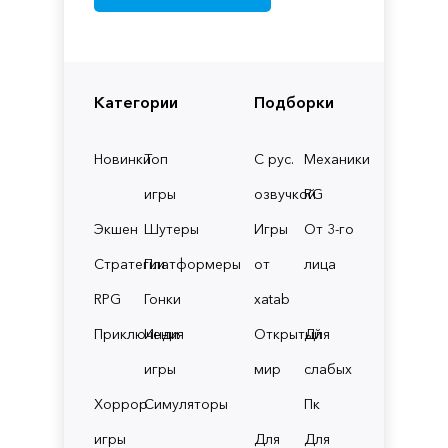
Категории
Подборки
Новинки
Топ
С рус.
Механики
игры
озвучкой
RG
Экшен
Шутеры
Игры
От 3-го
Стратегии
Платформеры
от
лица
RPG
Гонки
xatab
Приключения
Инди
Открытый
Для
игры
мир
слабых
Хоррор
Симуляторы
Пк
игры
Для
Для