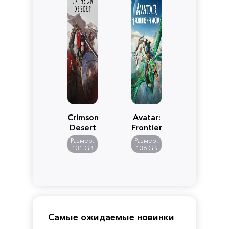
Crimson
Avatar:
Desert
Frontiers
of
Размер:
Размер:
Pandora
131 GB
136 GB
Самые ожидаемые новинки