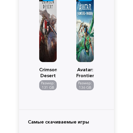
Crimson
Avatar:
Desert
Frontiers
of
Размер:
Размер:
Pandora
131 GB
136 GB
Самые скачиваемые игры