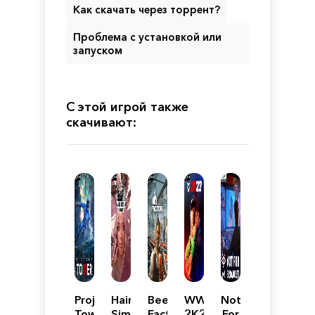
Как скачать через торрент?
Проблема с установкой или
запуском
С этой игрой также
скачивают:
Project
Hairdresser
Beer
WWE
Not
Tower
Simulator
Factory
2K23
For