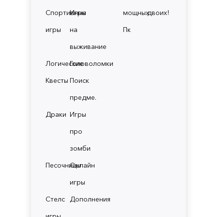
Спортивные
Игры
мощных
двоих!
игры
на
Пк
выживание
Логические
Головоломки
Квесты
Поиск
предме.
Драки
Игры
про
зомби
Песочницы
Онлайн
игры
Стелс
Дополнения
игры