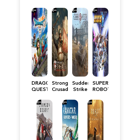
DRAGON
Stronghold
Sudden
SUPER
QUEST
Crusader:
Strike
ROBOT
VII
Definitive
5
WARS
Reimagined
Edition
Y