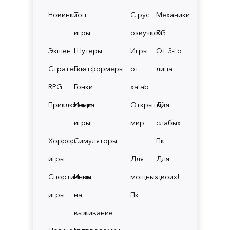
Новинки
Топ
С рус.
Механики
игры
озвучкой
RG
Экшен
Шутеры
Игры
От 3-го
Стратегии
Платформеры
от
лица
RPG
Гонки
xatab
Приключения
Инди
Открытый
Для
игры
мир
слабых
Хоррор
Симуляторы
Пк
игры
Для
Для
Спортивные
Игры
мощных
двоих!
игры
на
Пк
выживание