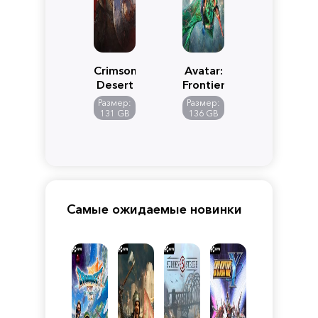
Crimson
Avatar:
Desert
Frontiers
of
Размер:
Размер:
Pandora
131 GB
136 GB
Самые ожидаемые новинки