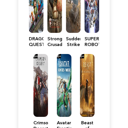
DRAGON
Stronghold
Sudden
SUPER
QUEST
Crusader:
Strike
ROBOT
VII
Definitive
5
WARS
Reimagined
Edition
Y
Crimson
Avatar:
Beast