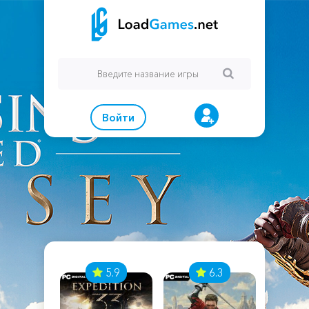
Войти
7
5.9
6.3