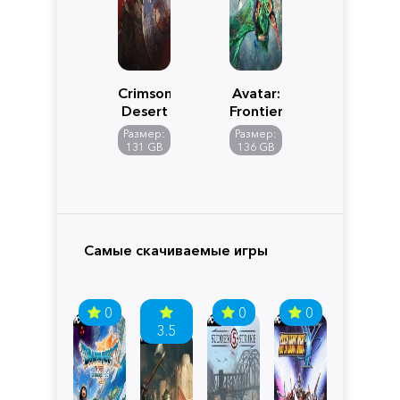
Crimson
Avatar:
Desert
Frontiers
of
Размер:
Размер:
Pandora
131 GB
136 GB
Самые скачиваемые игры
0
0
0
3.5