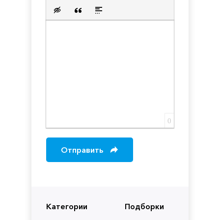
Нумерованный список
Маркированный список
Вставить ссылку
Вставить защищенную с
Вставить смайлик
Вставка скрытого текста
Вставка цитаты
Вставка спойлера
0
Отправить
Категории
Подборки