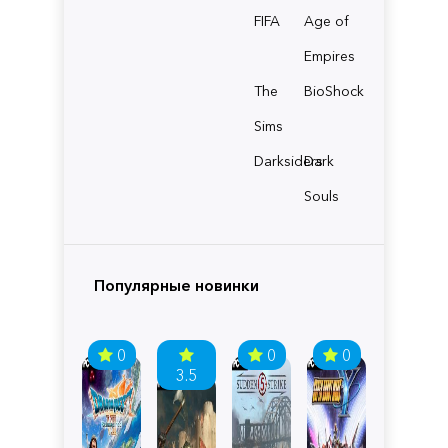
FIFA
Age of
Empires
The
BioShock
Sims
Darksiders
Dark
Souls
Популярные новинки
0
0
0
3.5