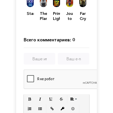
Stardiver
The
Primal
Journey
Far
Planet
Light
to
Cry
Crafter
the
Primal
Savage
Planet
Всего комментариев: 0
Полужирный
Курсив
Подчеркнутый
Зачеркнутый
Выравнивани