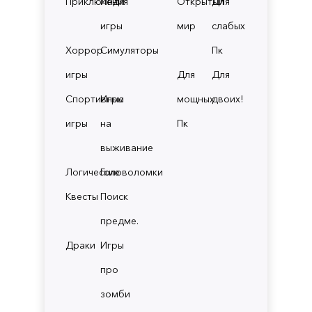
Приключения
Инди
Открытый
Для
игры
мир
слабых
Хоррор
Симуляторы
Пк
игры
Для
Для
Спортивные
Игры
мощных
двоих!
игры
на
Пк
выживание
Логические
Головоломки
Квесты
Поиск
предме.
Драки
Игры
про
зомби