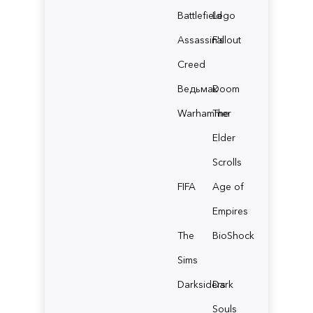
Battlefield
Lego
Assassin's
Fallout
Creed
Ведьмак
Doom
Warhammer
The
Elder
Scrolls
FIFA
Age of
Empires
The
BioShock
Sims
Darksiders
Dark
Souls