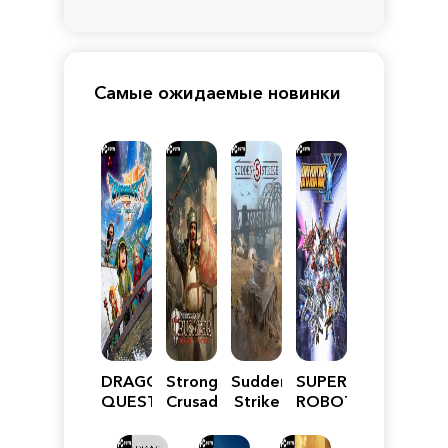
Самые ожидаемые новинки
DRAGON
Stronghold
Sudden
SUPER
QUEST
Crusader:
Strike
ROBOT
VII
Definitive
5
WARS
Reimagined
Edition
Y