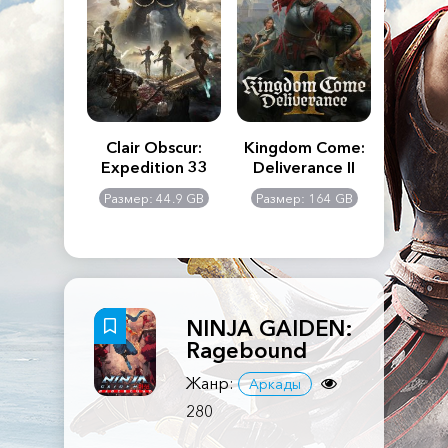
n's Creed
Clair Obscur:
Kingdom Come:
The La
dows
Expedition 33
Deliverance II
Pa
Rema
: 117 GB
Размер: 44.9 GB
Размер: 164 GB
Размер
NINJA GAIDEN:
Ragebound
Жанр:
Аркады
280