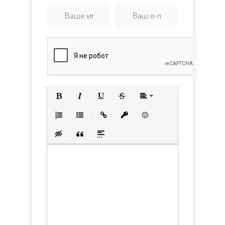
Полужирный
Курсив
Подчеркнутый
Зачеркнутый
Выравнивани
Нумерованный список
Маркированный список
Вставить ссылку
Вставить защищенную с
Вставить смайлик
Вставка скрытого текста
Вставка цитаты
Вставка спойлера