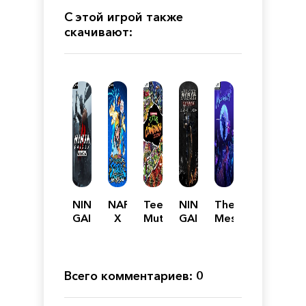
С этой игрой также
скачивают:
NINJA
NARUTO
Teenage
NINJA
The
GAIDEN
X
Mutant
GAIDEN
Messenger
2
BORUTO
Ninja
-
Black
Ultimate
Turtles:
Master
Ninja
The
Collection
STORM
Cowabunga
Всего комментариев: 0
CONNECTIONS
Collection