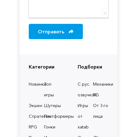
0
Отправить
Категории
Подборки
Новинки
Топ
С рус.
Механики
игры
озвучкой
RG
Экшен
Шутеры
Игры
От 3-го
Стратегии
Платформеры
от
лица
RPG
Гонки
xatab