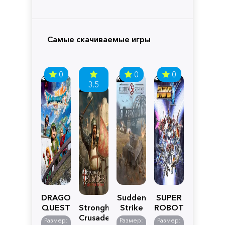
Самые скачиваемые игры
0
0
0
3.5
DRAGON
Sudden
SUPER
QUEST
Stronghold
Strike
ROBOT
VII
Crusader:
5
WARS
Размер:
Размер:
Размер: