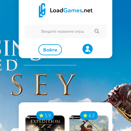
Войти
7
5.9
6.3