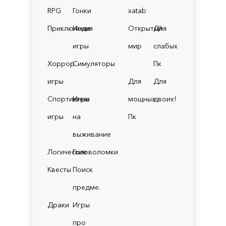
RPG
Гонки
xatab
Приключения
Инди
Открытый
Для
игры
мир
слабых
Хоррор
Симуляторы
Пк
игры
Для
Для
Спортивные
Игры
мощных
двоих!
игры
на
Пк
выживание
Логические
Головоломки
Квесты
Поиск
предме.
Драки
Игры
про