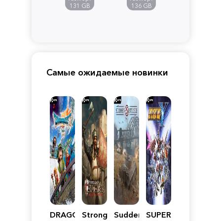
Pandora
131 GB
136 GB
Самые ожидаемые новинки
DRAGON
Stronghold
Sudden
SUPER