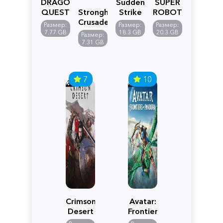
DRAGON
Sudden
SUPER
QUEST
Stronghold
Strike
ROBOT
VII
Crusader:
5
WARS
Размер:
Размер:
Размер:
Reimagined
Definitive
Y
7.77 GB
18.3 GB
20.3 GB
Размер:
Edition
7.31 GB
7
10
Crimson
Avatar:
Desert
Frontiers
of