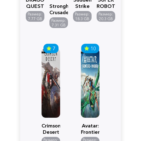
QUEST
Stronghold
Strike
ROBOT
VII
Crusader:
5
WARS
Размер:
Размер:
Размер:
Reimagined
Definitive
Y
7.77 GB
18.3 GB
20.3 GB
Размер:
Edition
7.31 GB
7
10
Crimson
Avatar:
Desert
Frontiers
of
Размер:
Размер: