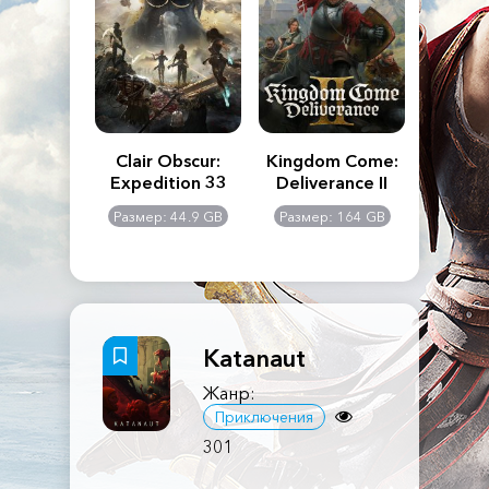
n's Creed
Clair Obscur:
Kingdom Come:
The La
dows
Expedition 33
Deliverance II
Pa
Rema
: 117 GB
Размер: 44.9 GB
Размер: 164 GB
Размер
Katanaut
Жанр:
Приключения
301