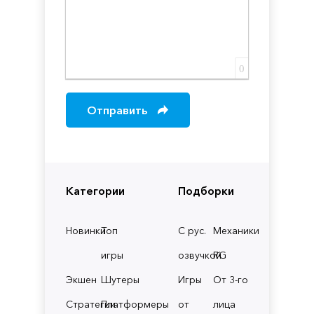
0
Отправить
Категории
Подборки
Новинки
Топ
С рус.
Механики
игры
озвучкой
RG
Экшен
Шутеры
Игры
От 3-го
Стратегии
Платформеры
от
лица