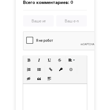
Всего комментариев: 0
Полужирный
Курсив
Подчеркнутый
Зачеркнутый
Выравнивани
Нумерованный список
Маркированный список
Вставить ссылку
Вставить защищенную с
Вставить смайлик
Вставка скрытого текста
Вставка цитаты
Вставка спойлера