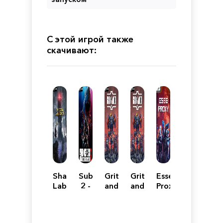
С этой игрой также
скачивают:
Shadow
Submersed
Grit
Grit
Esse
Labyrinth
2 -
and
and
Proxy
The
Valor
Valor
Hive
-
-
1949
1949