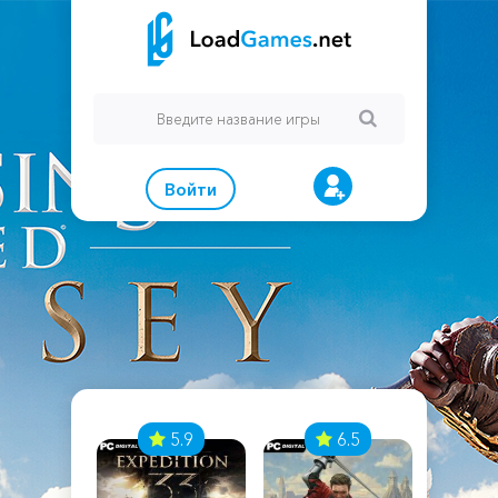
Войти
7
5.9
6.5