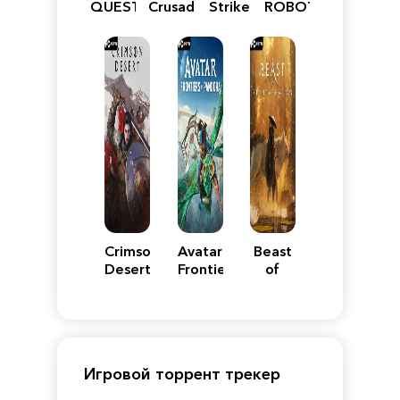
QUEST
Crusader:
Strike
ROBOT
VII
Definitive
5
WARS
Reimagined
Edition
Y
Crimson
Avatar:
Beast
Desert
Frontiers
of
of
Reincarnation
Pandora
Игровой торрент трекер