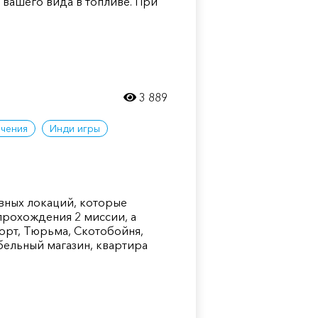
вашего вида в топливе. При
3 889
чения
Инди игры
овных локаций, которые
прохождения 2 миссии, а
орт, Тюрьма, Скотобойня,
бельный магазин, квартира