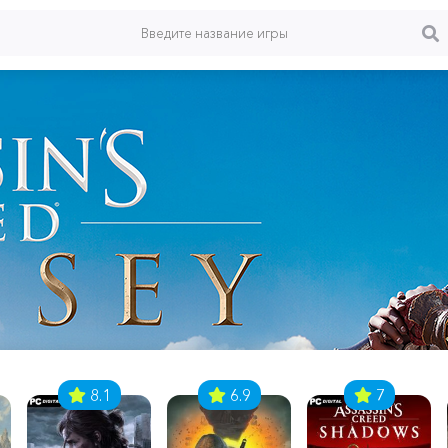
8.1
6.9
7