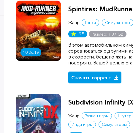
Spintires: MudRunne
Жанр:
Гонки
Симуляторы
9.5
Размер: 1.37 GB
В этом автомобильном сим
соревноваться с другими а
10.06.19
в скорости, бешено жать на
повороты. Вашей целью стан
Скачать торрент
Subdivision Infinity 
Жанр:
Экшен игры
Шутер
Инди игры
Симуляторы