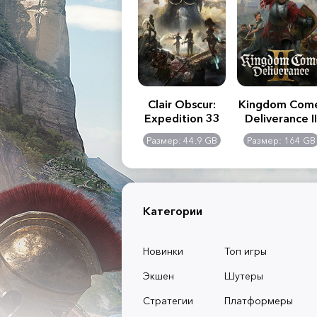
.R. 2:
Assassin's Creed
Clair Obscur:
Kingdom Com
of
Shadows
Expedition 33
Deliverance II
l -
0 GB
Размер: 117 GB
Размер: 44.9 GB
Размер: 164 GB
dition
Категории
Новинки
Топ игры
Экшен
Шутеры
Стратегии
Платформеры