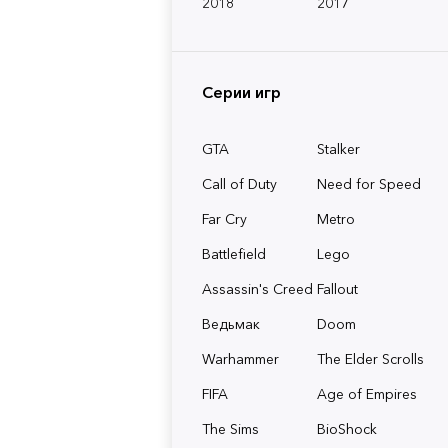
2018
2017
Серии игр
GTA
Stalker
Call of Duty
Need for Speed
Far Cry
Metro
Battlefield
Lego
Assassin's Creed
Fallout
Ведьмак
Doom
Warhammer
The Elder Scrolls
FIFA
Age of Empires
The Sims
BioShock