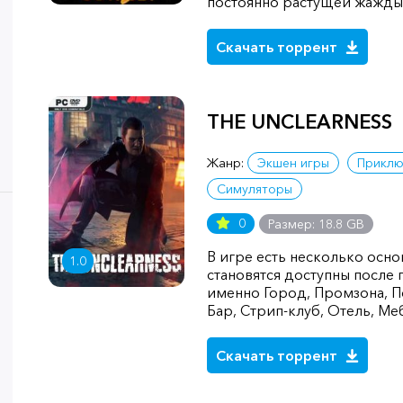
постоянно растущей жажды 
Скачать торрент
THE UNCLEARNESS
Жанр:
Экшен игры
Приклю
Симуляторы
0
Размер: 18.8 GB
В игре есть несколько осн
1.0
становятся доступны после 
именно Город, Промзона, П
Бар, Стрип-клуб, Отель, Ме
Скачать торрент