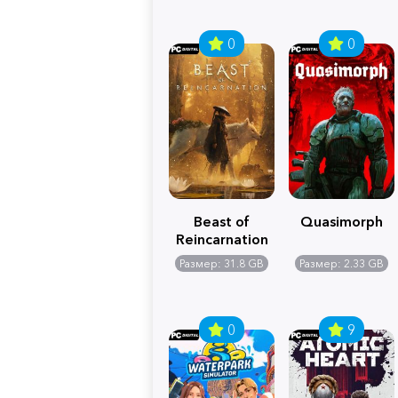
0
0
Beast of
Quasimorph
Reincarnation
Размер: 31.8 GB
Размер: 2.33 GB
0
9