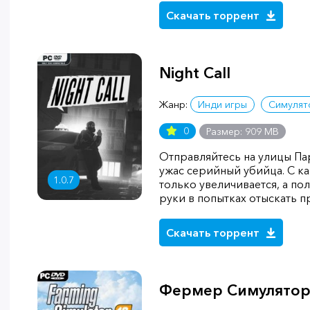
Скачать торрент
Night Call
Жанр:
Инди игры
Симулят
0
Размер: 909 MB
Отправляйтесь на улицы Па
ужас серийный убийца. С 
1.0.7
только увеличивается, а п
руки в попытках отыскать п
Скачать торрент
Фермер Симулятор