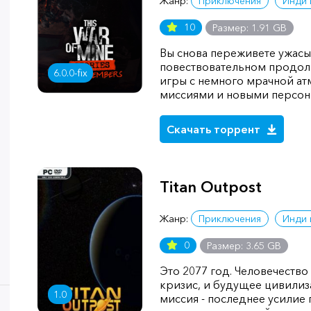
Жанр:
Приключения
Инди 
10
Размер: 1.91 GB
Вы снова переживете ужас
повествовательном продол
6.0.0-fix
игры с немного мрачной а
миссиями и новыми персон
Скачать торрент
Titan Outpost
Жанр:
Приключения
Инди 
0
Размер: 3.65 GB
Это 2077 год. Человечеств
кризис, и будущее цивилиз
1.0
миссия - последнее усилие