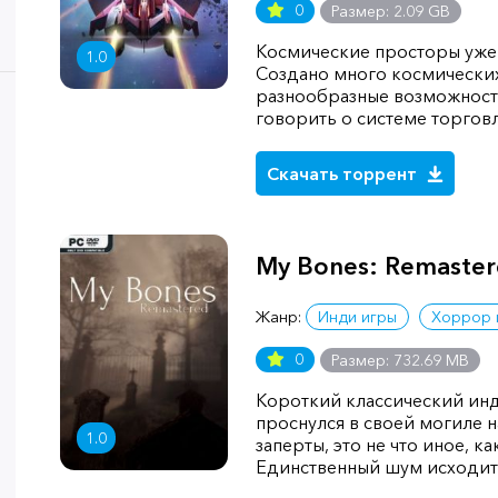
0
Размер: 2.09 GB
Космические просторы уже 
1.0
Создано много космических
разнообразные возможности
говорить о системе торгов
Скачать торрент
My Bones: Remaste
Жанр:
Инди игры
Хоррор 
0
Размер: 732.69 MB
Короткий классический инд
проснулся в своей могиле 
1.0
заперты, это не что иное, ка
Единственный шум исходит 