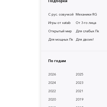
Подборки
С рус. озвучкой
Механики RG
Игры от xatab
От 3-го лица
Открытый мир
Для слабых Пк
Для мощных Пк
Для двоих!
По годам
2026
2025
2024
2023
2022
2021
2020
2019