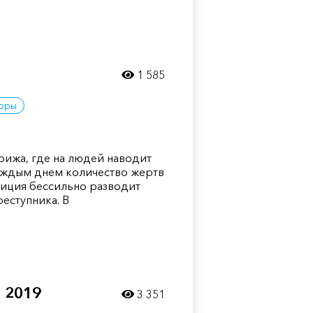
1 585
оры
рижа, где на людей наводит
каждым днем количество жертв
олиция бессильно разводит
реступника. В
 2019
3 351