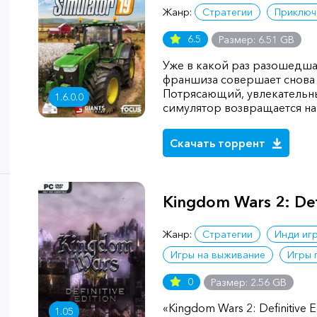
Жанр:
Стратегии
Приключ
6.5
Размер: 6.51 GB
Уже в какой раз разошедш
франшиза совершает снова
Потрясающий, увлекательн
1.6.0.0
симулятор возвращается на 
Скачать торрент
Kingdom Wars 2: Defi
Жанр:
Стратегии
Инди иг
Игры на выживание
Игры 
0
Размер: 2.56 GB
«Kingdom Wars 2: Definitive 
1.05