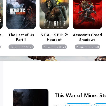
e:
The Last of Us
S.T.A.L.K.E.R. 2:
Assassin's Creed
Part II
Heart of
Shadows
Remastered
Chernobyl -
Размер: 116 GB
Размер: 170 GB
Размер: 117 GB
Ultimate Edition
This War of Mine: St