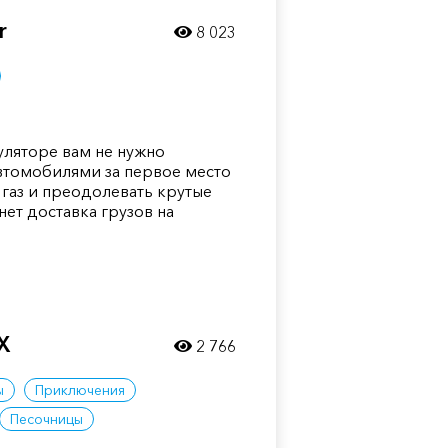
r
8 023
уляторе вам не нужно
втомобилями за первое место
 газ и преодолевать крутые
ет доставка грузов на
DX
2 766
ы
Приключения
Песочницы