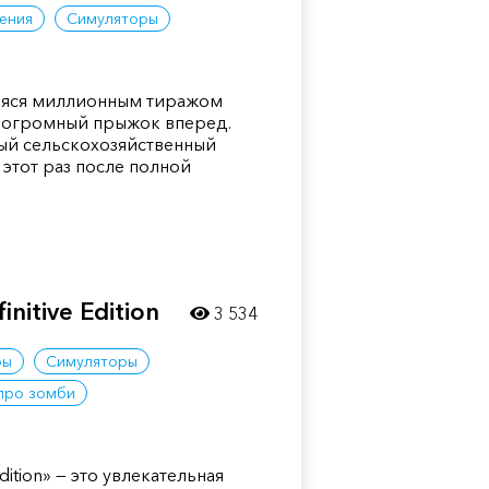
ения
Симуляторы
аяся миллионным тиражом
 огромный прыжок вперед.
ый сельскохозяйственный
этот раз после полной
nitive Edition
3 534
ры
Симуляторы
про зомби
Edition» — это увлекательная