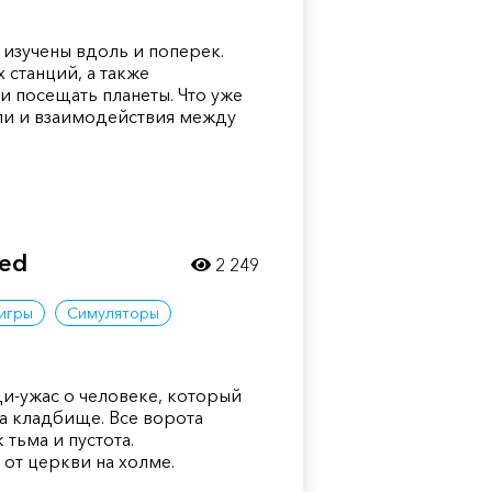
изучены вдоль и поперек.
 станций, а также
 посещать планеты. Что уже
ли и взаимодействия между
red
2 249
игры
Симуляторы
и-ужас о человеке, который
на кладбище. Все ворота
к тьма и пустота.
от церкви на холме.