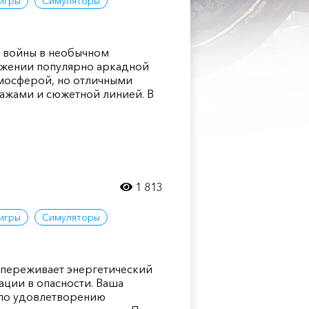
игры
Симуляторы
ы войны в необычном
жении популярно аркадной
тмосферой, но отличными
ажами и сюжетной линией. В
1 813
игры
Симуляторы
о переживает энергетический
ации в опасности. Ваша
 по удовлетворению