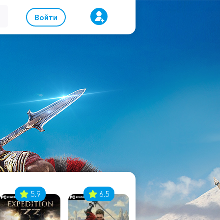
Войти
5.9
6.5
8.1