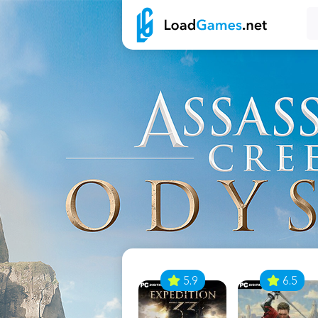
7
5.9
6.5