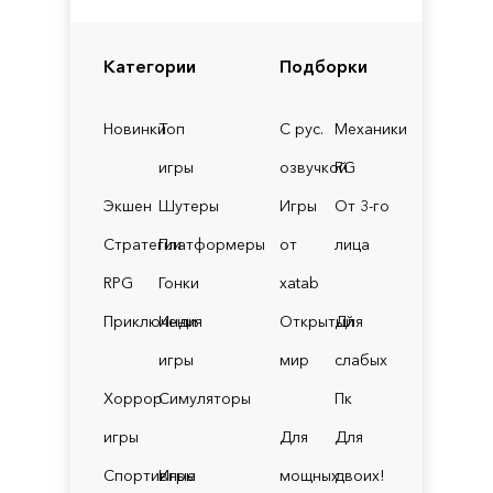
Категории
Подборки
Новинки
Топ
С рус.
Механики
игры
озвучкой
RG
Экшен
Шутеры
Игры
От 3-го
Стратегии
Платформеры
от
лица
RPG
Гонки
xatab
Приключения
Инди
Открытый
Для
игры
мир
слабых
Хоррор
Симуляторы
Пк
игры
Для
Для
Спортивные
Игры
мощных
двоих!