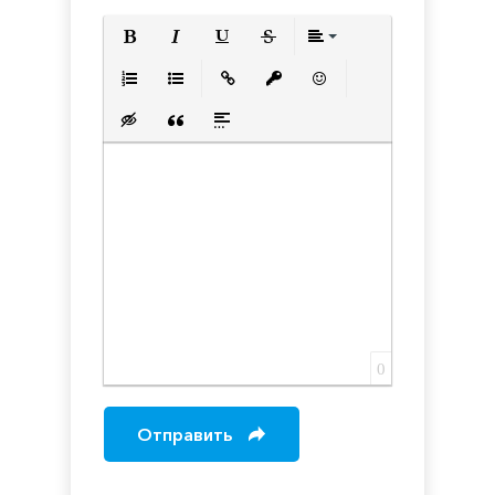
Полужирный
Курсив
Подчеркнутый
Зачеркнутый
Выравнивани
Нумерованный список
Маркированный список
Вставить ссылку
Вставить защищенную с
Вставить смайлик
Вставка скрытого текста
Вставка цитаты
Вставка спойлера
0
Отправить