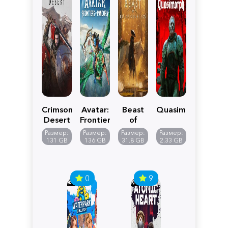
Crimson
Avatar:
Beast
Quasimorph
Desert
Frontiers
of
of
Reincarnation
Размер:
Размер:
Размер:
Размер:
Pandora
131 GB
136 GB
31.8 GB
2.33 GB
0
9