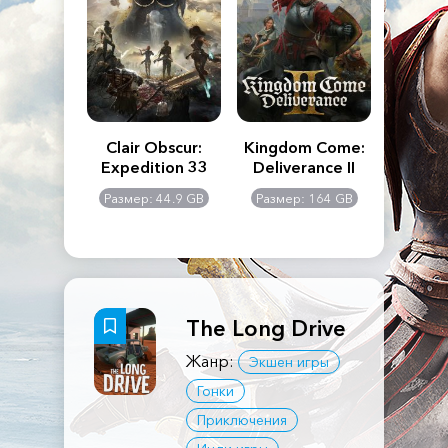
n's Creed
Clair Obscur:
Kingdom Come:
The La
dows
Expedition 33
Deliverance II
Pa
Rema
: 117 GB
Размер: 44.9 GB
Размер: 164 GB
Размер
The Long Drive
Жанр:
Экшен игры
Гонки
Приключения