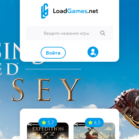
Войти
7
5.7
6.5