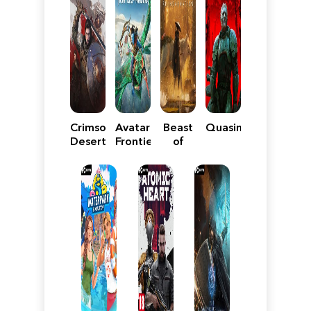
Crimson
Avatar:
Beast
Quasimorph
Desert
Frontiers
of
of
Reincarnation
Pandora