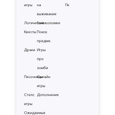
игры
на
Пк
выживание
Логические
Головоломки
Квесты
Поиск
предме.
Драки
Игры
про
зомби
Песочницы
Онлайн
игры
Стелс
Дополнения
игры
Ожидаемые