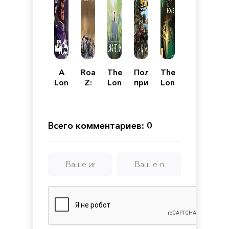
A
Road
The
Полный
The
Long
Z:
Long
привод
Long
Way
The
Return
3:
Journey
Down
Last
Последний
Home
Drive
поход
Всего комментариев: 0