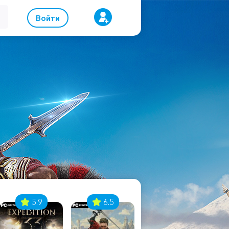
Войти
5.9
6.5
8.1