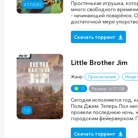
Простенькая игрушка, кото
4.576282
много свободного времени
– начинающий поварёнок. О
достаточной мере упорство,
Скачать торрент
Little Brother Jim
Жанр:
Приключения
Инди 
0
Размер: 6.77 GB
Сегодня исполняется год, 
Пола Джим. Теперь Пол напр
1.0
провели последнюю ночь, 
городским фейерверком. По
Скачать торрент