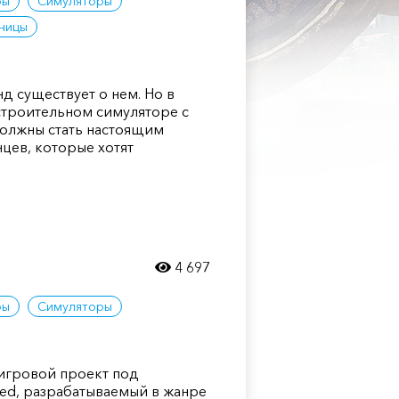
ры
Симуляторы
ницы
д существует о нем. Но в
строительном симуляторе с
должны стать настоящим
цев, которые хотят
4 697
ры
Симуляторы
игровой проект под
ed, разрабатываемый в жанре