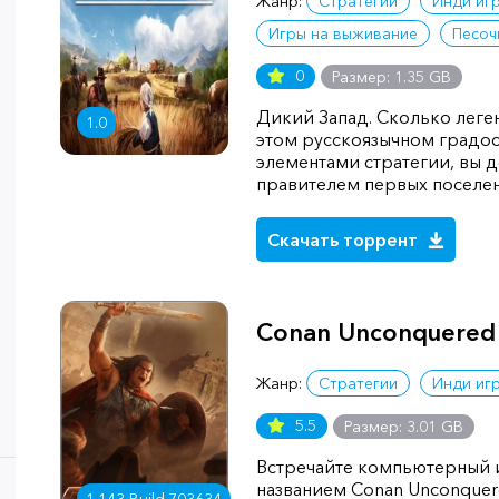
Жанр:
Стратегии
Инди иг
Игры на выживание
Песоч
0
Размер: 1.35 GB
Дикий Запад. Сколько леген
1.0
этом русскоязычном градо
элементами стратегии, вы 
правителем первых поселен
Скачать торрент
Conan Unconquered
Жанр:
Стратегии
Инди иг
5.5
Размер: 3.01 GB
Встречайте компьютерный 
названием Conan Unconquer