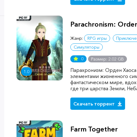
Parachronism: Order
Жанр:
RPG игры
Приключе
Симуляторы
0
Размер: 2.02 GB
Парахронизм: Орден Хаоса 
1.0
элементами жизненного сим
фантастическом мире, вдо
где три царства Земли, Не
Скачать торрент
Farm Together