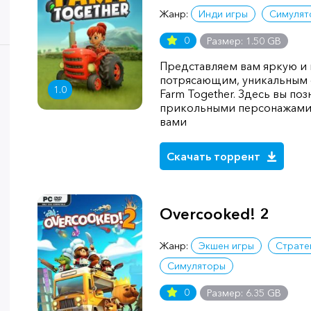
Жанр:
Инди игры
Симулят
0
Размер: 1.50 GB
Представляем вам яркую и 
потрясающим, уникальным с
1.0
Farm Together. Здесь вы по
прикольными персонажами,
вами
Скачать торрент
Overcooked! 2
Жанр:
Экшен игры
Страте
Симуляторы
0
Размер: 6.35 GB