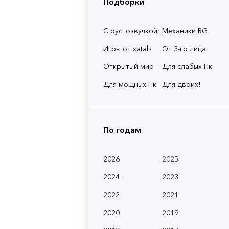
Подборки
С рус. озвучкой
Механики RG
Игры от xatab
От 3-го лица
Открытый мир
Для слабых Пк
Для мощных Пк
Для двоих!
По годам
2026
2025
2024
2023
2022
2021
2020
2019