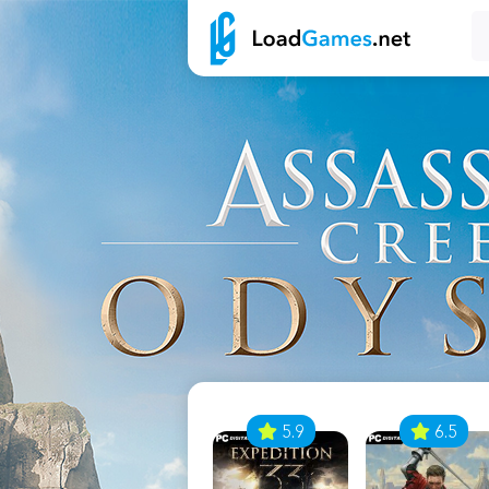
7
5.9
6.5