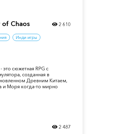
 of Chaos
2 610
ния
Инди игры
- это сюжетная RPG с
улятора, созданная в
хновленном Древним Китаем,
ба и Моря когда-то мирно
2 487