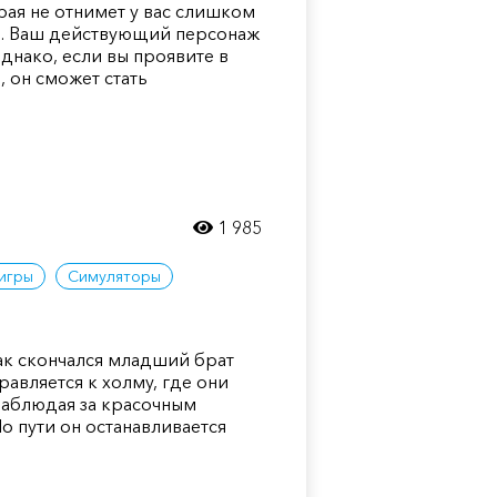
рая не отнимет у вас слишком
. Ваш действующий персонаж
днако, если вы проявите в
 он сможет стать
1 985
игры
Симуляторы
как скончался младший брат
авляется к холму, где они
наблюдая за красочным
 пути он останавливается