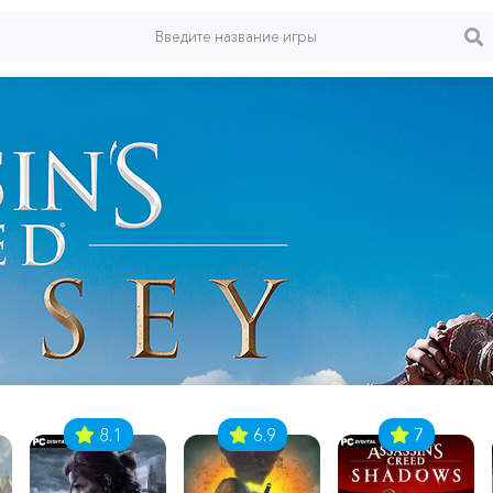
8.1
6.9
7