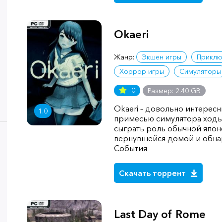
Okaeri
Жанр:
Экшен игры
Приклю
Хоррор игры
Симуляторы
0
Размер: 2.40 GB
Okaeri – довольно интересн
1.0
примесью симулятора ходь
сыграть роль обычной япо
вернувшейся домой и обн
События
Скачать торрент
Last Day of Rome