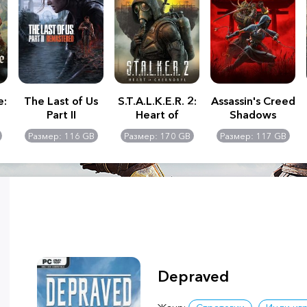
e:
The Last of Us
S.T.A.L.K.E.R. 2:
Assassin's Creed
Part II
Heart of
Shadows
Remastered
Chernobyl -
Размер: 116 GB
Размер: 170 GB
Размер: 117 GB
Ultimate Edition
Depraved