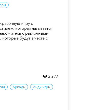
оры
красочную игру с
тилем, которая называется
знакомитесь с различными
 которые будут вместе с
2 299
гии
Аркады
Инди игры