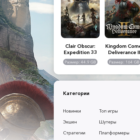
.R. 2:
Assassin's Creed
Clair Obscur:
Kingdom Com
of
Shadows
Expedition 33
Deliverance II
l -
0 GB
Размер: 117 GB
Размер: 44.9 GB
Размер: 164 GB
dition
Категории
Новинки
Топ игры
Экшен
Шутеры
Стратегии
Платформеры