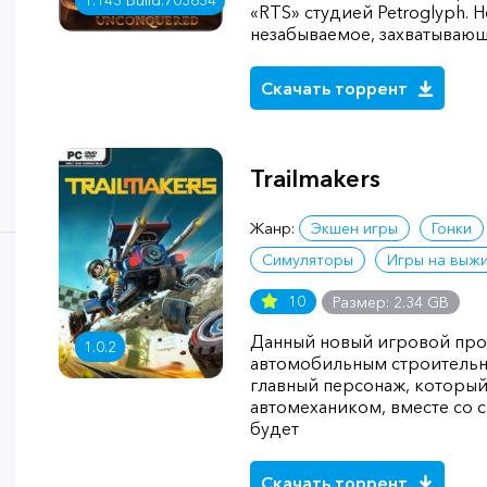
1.143 Build.703634
«RTS» студией Petroglyph. Н
незабываемое, захватываю
Скачать торрент
Trailmakers
Жанр:
Экшен игры
Гонки
Симуляторы
Игры на выж
10
Размер: 2.34 GB
Данный новый игровой про
1.0.2
автомобильным строительн
главный персонаж, который
автомехаником, вместе со
будет
Скачать торрент