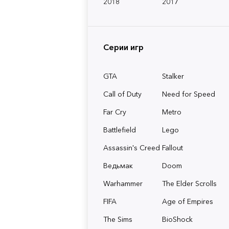
2018
2017
Серии игр
GTA
Stalker
Call of Duty
Need for Speed
Far Cry
Metro
Battlefield
Lego
Assassin's Creed
Fallout
Ведьмак
Doom
Warhammer
The Elder Scrolls
FIFA
Age of Empires
The Sims
BioShock