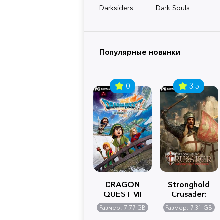
Darksiders
Dark Souls
Популярные новинки
0
3.5
DRAGON
Stronghold
QUEST VII
Crusader:
Reimagined
Definitive
Размер: 7.77 GB
Размер: 7.31 GB
Edition