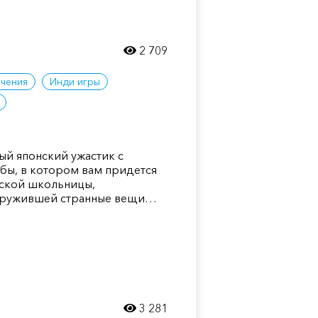
2 709
чения
Инди игры
ый японский ужастик с
бы, в котором вам придется
нской школьницы,
аружившей странные вещи…
3 281