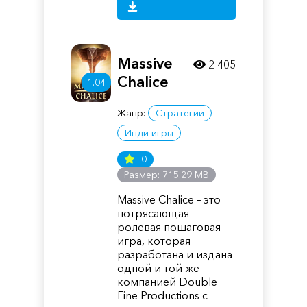
Massive
2 405
Chalice
1.04
Жанр:
Стратегии
Инди игры
0
Размер: 715.29 MB
Massive Chalice – это
потрясающая
ролевая пошаговая
игра, которая
разработана и издана
одной и той же
компанией Double
Fine Productions с