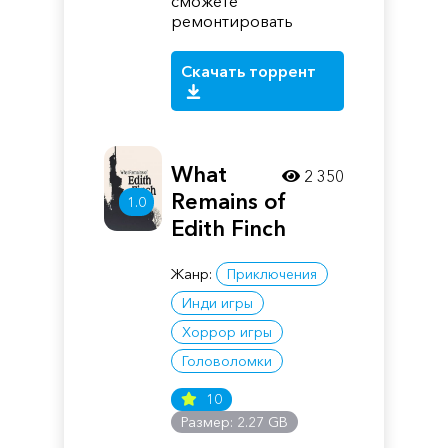
сможете
ремонтировать
Скачать торрент
What
2 350
Remains of
1.0
Edith Finch
Жанр:
Приключения
Инди игры
Хоррор игры
Головоломки
10
Размер: 2.27 GB