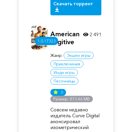
Скачать торрент
American
2 491
Fugitive
1.0.17323
Жанр:
Экшен игры
Приключения
Инди игры
Песочницы
0
Размер: 873.46 MB
Совсем недавно
издатель Curve Digital
анонсировал
изометрический