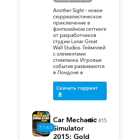
Another Sight – новое
сюрреалистическое
приключение в
фэнтезийном сеттинге
от разработчиков
студии Lunar Great
Wall Studios. Геймплей
с элементами
стимпанка. Игровые
события развиваются
в Лондоне в
Скачать торрент
Car Mechanic
2 815
Simulator
1.1.6.0
2015: Gold