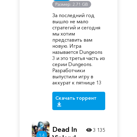
Размер: 2.71 GB
За последний год
вышло не мало
стратегий и сегодня
мы хотим
представить вам
новую. Игра
называется Dungeons
3 и это третья часть из
серии Dungeons.
Разработчики
выпустили игру в
аккурат к пятнице 13
Скачать торрент
Dead In
3 135
1.4