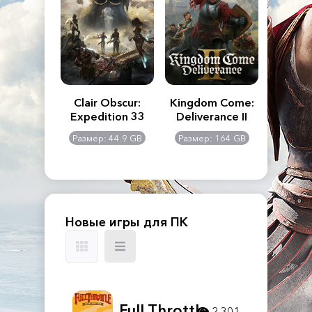
n's Creed
Clair Obscur:
Kingdom Come:
The La
dows
Expedition 33
Deliverance II
Pa
Rema
: 117 GB
Размер: 44.9 GB
Размер: 164 GB
Размер
Новые игры для ПК
Full Throttle
2 301