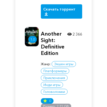
Скачать торрент
Another
2 366
Sight:
1.0
Definitive
Edition
Жанр:
Экшен игры
Платформеры
Приключения
Инди игры
Головоломки
0
Размер: 2.72 GB