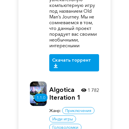
компьютерную игру
под названием Old
Man’s Journey. Мы не
сомневаемся в том,
что данный проект
порадует вас своими
необычными,
интересными
Скачать торрент
Algotica
1 782
Iteration 1
1.1.0
Жанр:
Приключения
Инди игры
Головоломки