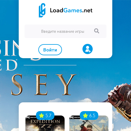
Войти
7
5.7
6.5