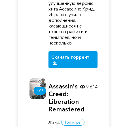
улучшенную версию
хита Ассассинс Крид.
Игра получила
дополнения,
касающиеся не
только графики и
геймплея, но и
несколько
Скачать торрент
Assassin's
9 614
1.03
Creed:
Liberation
Remastered
Жанр:
Топ игры