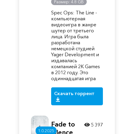
Размер: 4.8 GB
Spec Ops: The Line -
компьютерная
видеоигра в жанре
шутер от третьего
лица. Игра была
разработана
немецкой студией
Yager Development и
издавалась
компанией 2K Games
в 2012 году. Это
одиннадцатая игра
Скачать торрент
Fade to
5 397
1.0.2025
Silence