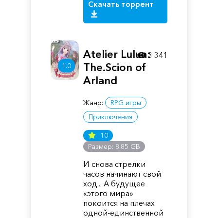
Скачать торрент
Atelier Lulua:
3 341
The.Scion of
1.0
Arland
Жанр:
RPG игры
Приключения
10
Размер: 8.85 GB
И снова стрелки
часов начинают свой
ход... А будущее
«этого мира»
покоится на плечах
одной-единственной