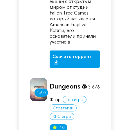
экшен с открытым
миром от студии
Fallen Tree Games,
который называется
American Fugitive.
Кстати, его
основатели приняли
участие в
Скачать торрент
Dungeons 3
3 676
1.6.0
Жанр:
Топ игры
Стратегии
RPG игры
10