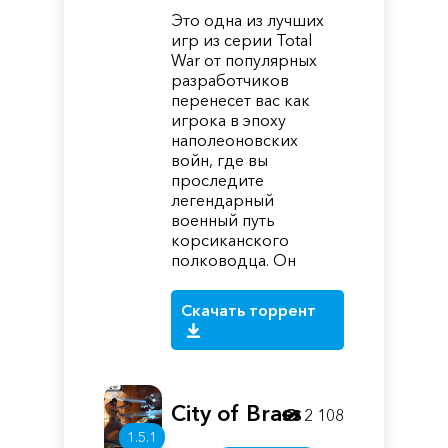
Это одна из лучших
игр из серии Total
War от популярных
разработчиков
перенесет вас как
игрока в эпоху
наполеоновских
войн, где вы
проследите
легендарный
военный путь
корсиканского
полководца. Он
Скачать торрент
City of Brass
2 108
1.5.1