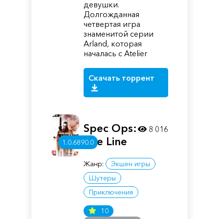
девушки.
Долгожданная
четвертая игра
знаменитой серии
Arland, которая
началась с Atelier
Скачать торрент
Spec Ops:
8 016
The Line
1.0.6890.0
Жанр:
Экшен игры
Шутеры
Приключения
10