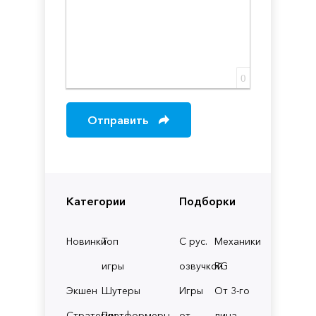
0
Отправить
Категории
Подборки
Новинки
Топ
С рус.
Механики
игры
озвучкой
RG
Экшен
Шутеры
Игры
От 3-го
Стратегии
Платформеры
от
лица