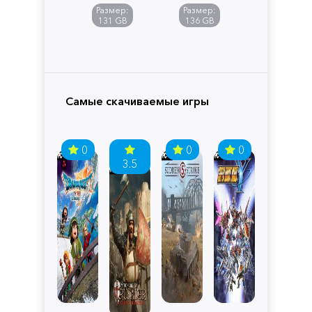
of
Размер:
Размер:
Pandora
131 GB
136 GB
Самые скачиваемые игры
0
0
0
3.5