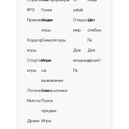
RPG
Гонки
xatab
Приключения
Инди
Открытый
Для
игры
мир
слабых
Хоррор
Симуляторы
Пк
игры
Для
Для
Спортивные
Игры
мощных
двоих!
игры
на
Пк
выживание
Логические
Головоломки
Квесты
Поиск
предме.
Драки
Игры