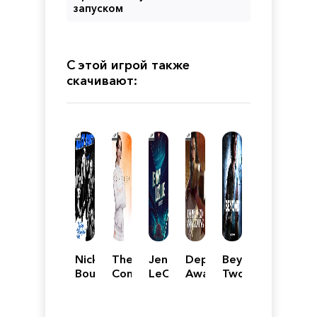
запуском
С этой игрой также
скачивают:
Nick
The
Jenny
Depraved
Beyond:
Bounty
Complex
LeClue
Awakening
Two
and
-
Souls
the
Detectivu
Dame