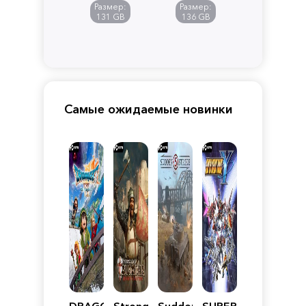
of
Размер:
Размер:
Pandora
131 GB
136 GB
Самые ожидаемые новинки
DRAGON
Stronghold
Sudden
SUPER