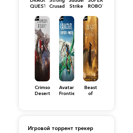
QUEST
Crusader:
Strike
ROBOT
VII
Definitive
5
WARS
Reimagined
Edition
Y
Crimson
Avatar:
Beast
Desert
Frontiers
of
of
Reincarnation
Pandora
Игровой торрент трекер