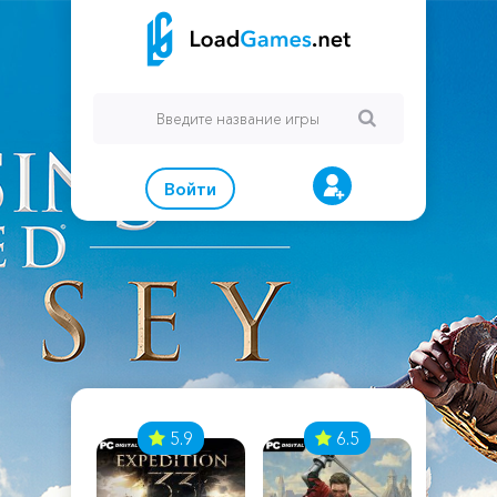
Войти
7
5.9
6.5