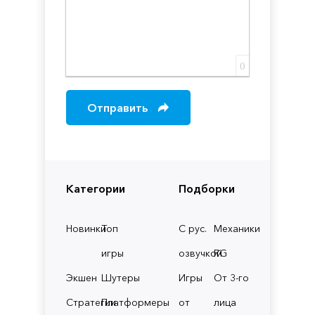
0
Отправить
Категории
Подборки
Новинки
Топ
С рус.
Механики
игры
озвучкой
RG
Экшен
Шутеры
Игры
От 3-го
Стратегии
Платформеры
от
лица