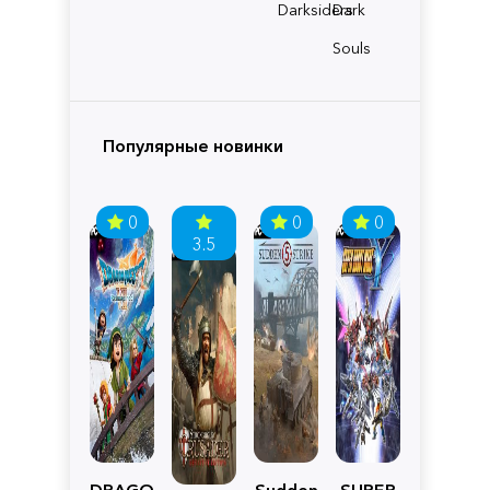
Darksiders
Dark
Souls
Популярные новинки
0
0
0
3.5
DRAGON
Sudden
SUPER