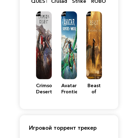
QUEST
Crusader:
Strike
ROBOT
VII
Definitive
5
WARS
Reimagined
Edition
Y
Crimson
Avatar:
Beast
Desert
Frontiers
of
of
Reincarnation
Pandora
Игровой торрент трекер