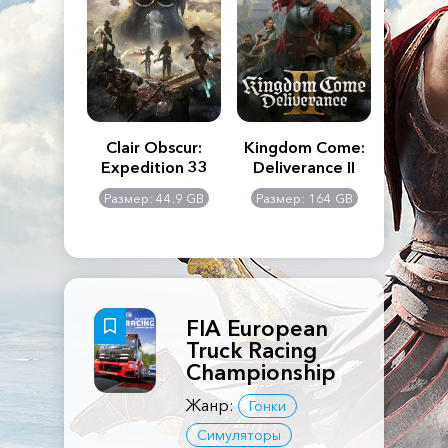
n's Creed
Clair Obscur:
Kingdom Come:
The La
dows
Expedition 33
Deliverance II
Pa
Rema
: 117 GB
Размер: 44.9 GB
Размер: 164 GB
Размер
FIA European
Truck Racing
Championship
Жанр:
Гонки
Симуляторы