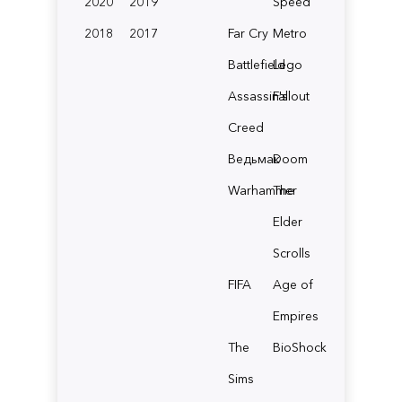
2020
2019
Speed
2018
2017
Far Cry
Metro
Battlefield
Lego
Assassin's
Fallout
Creed
Ведьмак
Doom
Warhammer
The
Elder
Scrolls
FIFA
Age of
Empires
The
BioShock
Sims