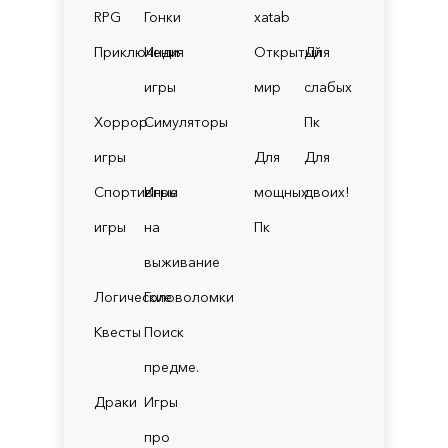
RPG
Гонки
xatab
Приключения
Инди
Открытый
Для
игры
мир
слабых
Хоррор
Симуляторы
Пк
игры
Для
Для
Спортивные
Игры
мощных
двоих!
игры
на
Пк
выживание
Логические
Головоломки
Квесты
Поиск
предме.
Драки
Игры
про