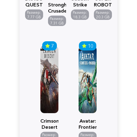
QUEST
Stronghold
Strike
ROBOT
VII
Crusader:
5
WARS
Размер:
Размер:
Размер:
Reimagined
Definitive
Y
7.77 GB
18.3 GB
20.3 GB
Размер:
Edition
7.31 GB
7
10
Crimson
Avatar:
Desert
Frontiers
of
Размер:
Размер: