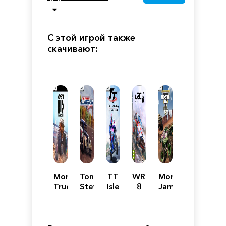
С этой игрой также
скачивают:
Monster
Tony
TT
WRC
Monster
Truck
Stewart's
Isle
8
Jam
Championship
All-
of
FIA
Steel
American
Man
World
Titans
Racing
Ride
Rally