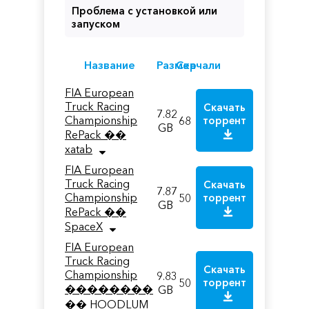
Проблема с установкой или
запуском
Название
Размер
Скачали
FIA European
Truck Racing
Скачать
7.82
Championship
68
торрент
GB
RePack ��
xatab
FIA European
Truck Racing
Скачать
7.87
Championship
50
торрент
GB
RePack ��
SpaceX
FIA European
Truck Racing
Скачать
Championship
9.83
50
торрент
��������
GB
�� HOODLUM