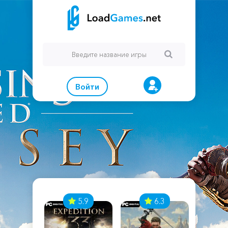
Войти
7
5.9
6.3