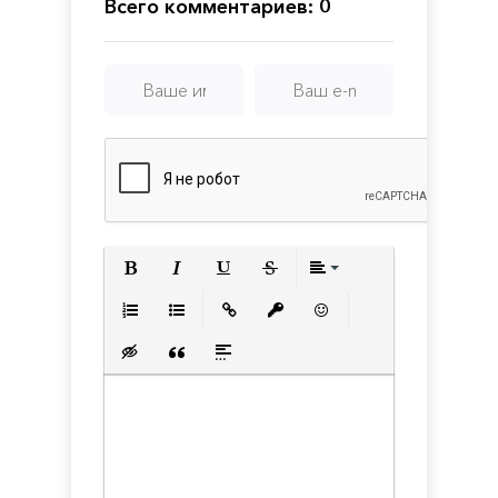
on
Championship
Всего комментариев: 0
the
Edge
2
Полужирный
Курсив
Подчеркнутый
Зачеркнутый
Выравнивани
Нумерованный список
Маркированный список
Вставить ссылку
Вставить защищенную с
Вставить смайлик
Вставка скрытого текста
Вставка цитаты
Вставка спойлера