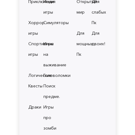
Приключения
Инди
Открытый
Для
игры
мир
слабых
Хоррор
Симуляторы
Пк
игры
Для
Для
Спортивные
Игры
мощных
двоих!
игры
на
Пк
выживание
Логические
Головоломки
Квесты
Поиск
предме.
Драки
Игры
про
зомби