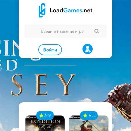
Войти
7
5.9
6.5