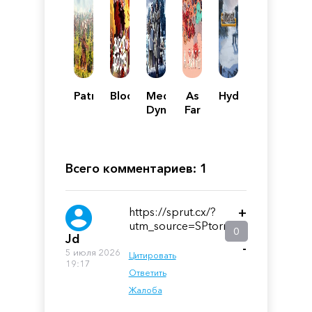
Patron
Bloodroots
Medieval
As
Hydroneer
Dynasty
Far
As
The
Eye
Всего комментариев: 1
https://sprut.cx/?
+
utm_source=SPtorrent
0
Jd
-
5 июля 2026
Цитировать
19:17
Ответить
Жалоба