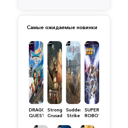
Самые ожидаемые новинки
DRAGON
Stronghold
Sudden
SUPER
QUEST
Crusader:
Strike
ROBOT
VII
Definitive
5
WARS
Reimagined
Edition
Y