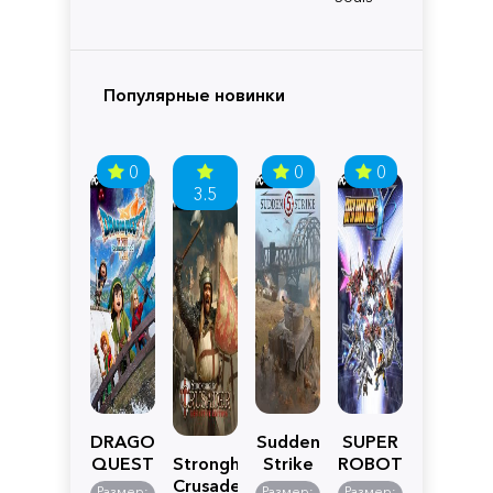
Популярные новинки
0
0
0
3.5
DRAGON
Sudden
SUPER
QUEST
Stronghold
Strike
ROBOT
VII
Crusader:
5
WARS
Размер:
Размер:
Размер: