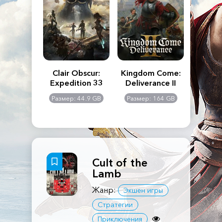
n's Creed
Clair Obscur:
Kingdom Come:
The La
dows
Expedition 33
Deliverance II
Pa
Rema
: 117 GB
Размер: 44.9 GB
Размер: 164 GB
Размер
Cult of the
Lamb
Жанр:
Экшен игры
Стратегии
Приключения