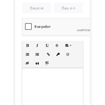
Полужирный
Курсив
Подчеркнутый
Зачеркнутый
Выравнивани
Нумерованный список
Маркированный список
Вставить ссылку
Вставить защищенную с
Вставить смайлик
Вставка скрытого текста
Вставка цитаты
Вставка спойлера