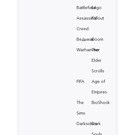
Battlefield
Lego
Assassin's
Fallout
Creed
Ведьмак
Doom
Warhammer
The
Elder
Scrolls
FIFA
Age of
Empires
The
BioShock
Sims
Darksiders
Dark
Souls