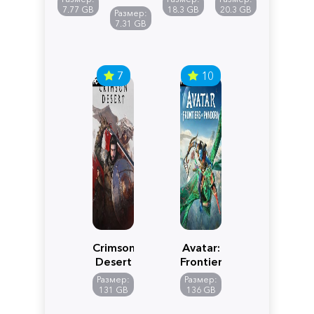
Reimagined
Definitive
Y
7.77 GB
18.3 GB
20.3 GB
Размер:
Edition
7.31 GB
7
10
Crimson
Avatar:
Desert
Frontiers
of
Размер:
Размер:
Pandora
131 GB
136 GB