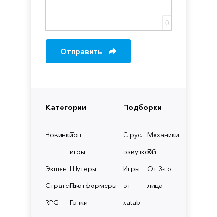
0
Отправить
Категории
Подборки
Новинки
Топ
С рус.
Механики
игры
озвучкой
RG
Экшен
Шутеры
Игры
От 3-го
Стратегии
Платформеры
от
лица
RPG
Гонки
xatab