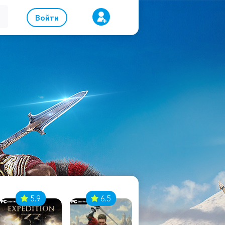
Войти
5.9
6.5
8.1