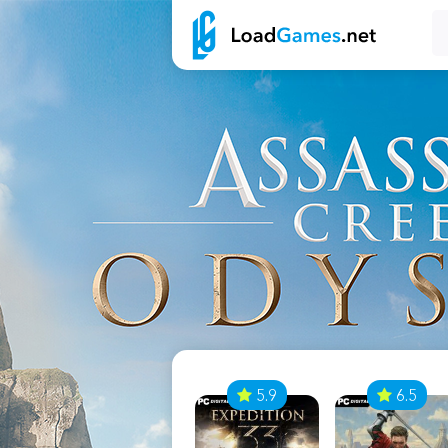
7
5.9
6.5