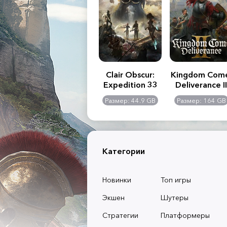
.R. 2:
Assassin's Creed
Clair Obscur:
Kingdom Com
of
Shadows
Expedition 33
Deliverance II
l -
0 GB
Размер: 117 GB
Размер: 44.9 GB
Размер: 164 GB
dition
Категории
Новинки
Топ игры
Экшен
Шутеры
Стратегии
Платформеры