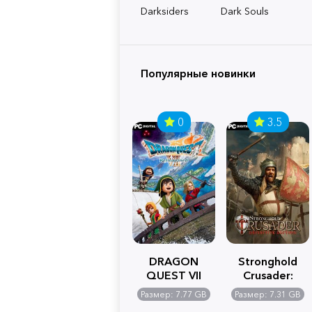
Darksiders
Dark Souls
Популярные новинки
0
3.5
DRAGON
Stronghold
QUEST VII
Crusader:
Reimagined
Definitive
Размер: 7.77 GB
Размер: 7.31 GB
Edition