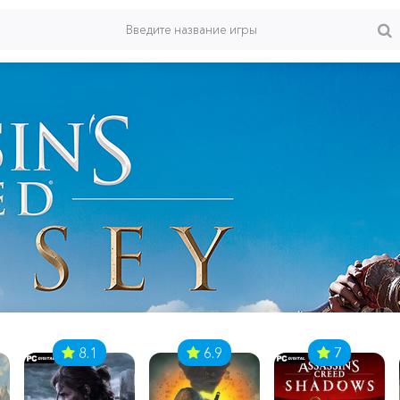
8.1
6.9
7