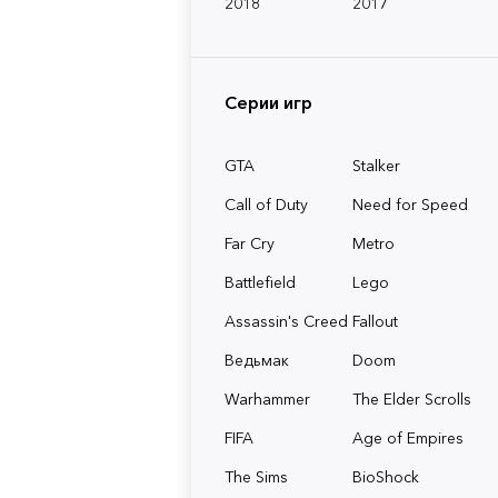
2018
2017
Серии игр
GTA
Stalker
Call of Duty
Need for Speed
Far Cry
Metro
Battlefield
Lego
Assassin's Creed
Fallout
Ведьмак
Doom
Warhammer
The Elder Scrolls
FIFA
Age of Empires
The Sims
BioShock