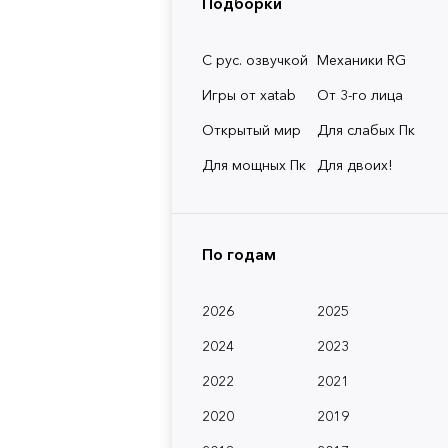
Подборки
С рус. озвучкой
Механики RG
Игры от xatab
От 3-го лица
Открытый мир
Для слабых Пк
Для мощных Пк
Для двоих!
По годам
2026
2025
2024
2023
2022
2021
2020
2019