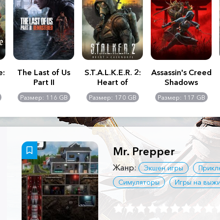
e:
The Last of Us
S.T.A.L.K.E.R. 2:
Assassin's Creed
Part II
Heart of
Shadows
Remastered
Chernobyl -
Размер: 116 GB
Размер: 170 GB
Размер: 117 GB
Ultimate Edition
Mr. Prepper
Жанр:
Экшен игры
Прикл
Симуляторы
Игры на выж