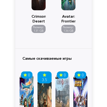
Crimson
Avatar:
Desert
Frontiers
of
Размер:
Размер:
Pandora
131 GB
136 GB
Самые скачиваемые игры
0
0
0
3.5