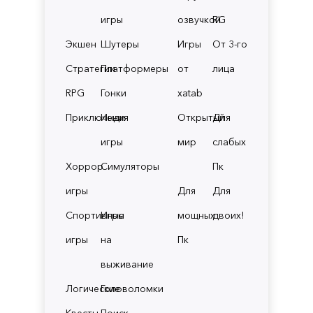
игры
озвучкой
RG
Экшен
Шутеры
Игры
От 3-го
Стратегии
Платформеры
от
лица
RPG
Гонки
xatab
Приключения
Инди
Открытый
Для
игры
мир
слабых
Хоррор
Симуляторы
Пк
игры
Для
Для
Спортивные
Игры
мощных
двоих!
игры
на
Пк
выживание
Логические
Головоломки
Квесты
Поиск