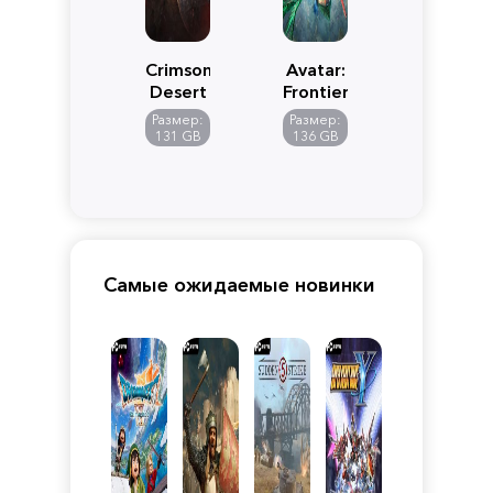
Crimson
Avatar:
Desert
Frontiers
of
Размер:
Размер:
Pandora
131 GB
136 GB
Самые ожидаемые новинки