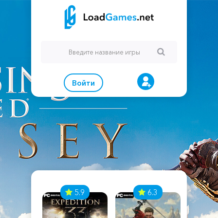
Войти
7
5.9
6.3