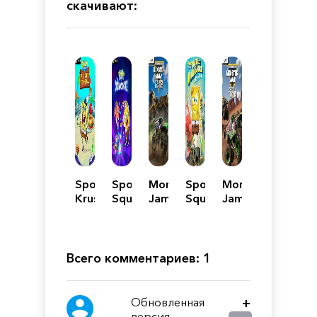
скачивают:
SpongeBob:
SpongeBob
Monster
SpongeBob
Monster
Krusty
SquarePants:
Jam
SquarePants:
Jam
Cook-
The
Steel
Battle
Steel
Off
Cosmic
Titans
for
Titans
Shake
2
Bikini
Bottom
Всего комментариев: 1
-
Rehydrated
Обновленная
+
версия