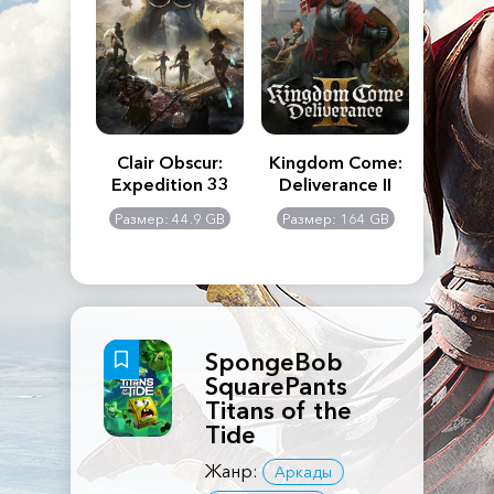
n's Creed
Clair Obscur:
Kingdom Come:
The La
dows
Expedition 33
Deliverance II
Pa
Rema
: 117 GB
Размер: 44.9 GB
Размер: 164 GB
Размер
SpongeBob
SquarePants
Titans of the
Tide
Жанр:
Аркады