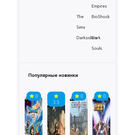
Empires
The
BioShock
Sims
Darksiders
Dark
Souls
Популярные новинки
0
0
0
3.5