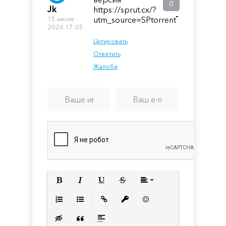
0
Jk
https://sprut.cx/?
-
15 июля
utm_source=SPtorrent
2026 17:05
Цитировать
Ответить
Жалоба
Полужирный
Курсив
Подчеркнутый
Зачеркнутый
Выравнивани
Нумерованный список
Маркированный список
Вставить ссылку
Вставить защищенную с
Вставить смайлик