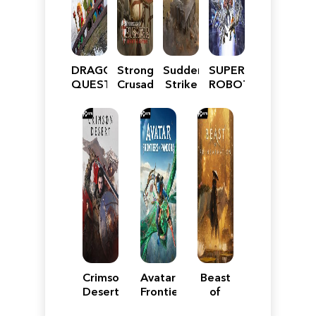
DRAGON
Stronghold
Sudden
SUPER
QUEST
Crusader:
Strike
ROBOT
VII
Definitive
5
WARS
Reimagined
Edition
Y
Crimson
Avatar:
Beast
Desert
Frontiers
of
of
Reincarnation