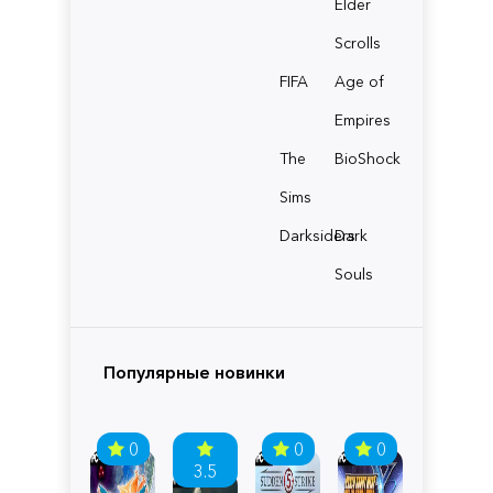
Elder
Scrolls
FIFA
Age of
Empires
The
BioShock
Sims
Darksiders
Dark
Souls
Популярные новинки
0
0
0
3.5