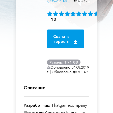
2 593
Инди игры
10
Скачать
торрент
Размер: 1.21 GB
Обновлено 04.08.2019
г. | Обновлено до v 1.49
Описание
Разработчик:
Thatgamecompany
Издатель:
Annapurna Interactive