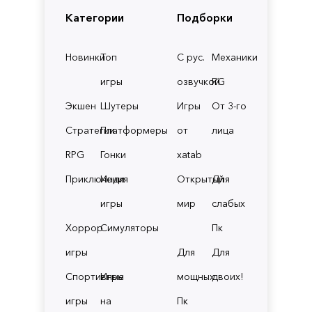
Категории
Подборки
Новинки
Топ
С рус.
Механики
игры
озвучкой
RG
Экшен
Шутеры
Игры
От 3-го
Стратегии
Платформеры
от
лица
RPG
Гонки
xatab
Приключения
Инди
Открытый
Для
игры
мир
слабых
Хоррор
Симуляторы
Пк
игры
Для
Для
Спортивные
Игры
мощных
двоих!
игры
на
Пк