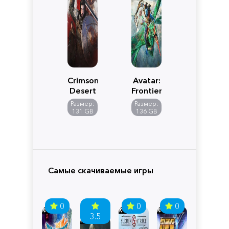
Crimson
Avatar:
Desert
Frontiers
of
Размер:
Размер:
Pandora
131 GB
136 GB
Самые скачиваемые игры
0
0
0
3.5