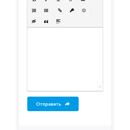
Полужирный
Курсив
Подчеркнутый
Зачеркнутый
Выравнивани
Нумерованный список
Маркированный список
Вставить ссылку
Вставить защищенную с
Вставить смайлик
Вставка скрытого текста
Вставка цитаты
Вставка спойлера
0
Отправить