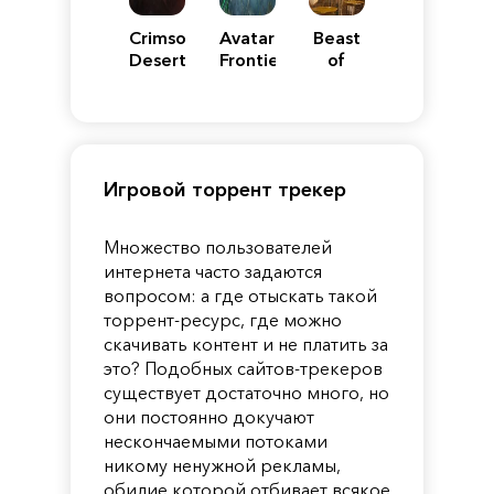
Crimson
Avatar:
Beast
Desert
Frontiers
of
of
Reincarnation
Pandora
Игровой торрент трекер
Множество пользователей
интернета часто задаются
вопросом: а где отыскать такой
торрент-ресурс, где можно
скачивать контент и не платить за
это? Подобных сайтов-трекеров
существует достаточно много, но
они постоянно докучают
нескончаемыми потоками
никому ненужной рекламы,
обилие которой отбивает всякое