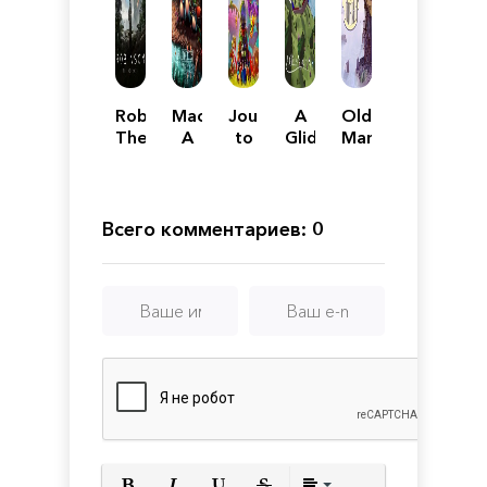
Robinson:
Macrotis:
Journey
A
Old
The
A
to
Glider's
Man's
Journey
Mother's
the
Journey
Journey
Journey
Savage
Planet
Всего комментариев: 0