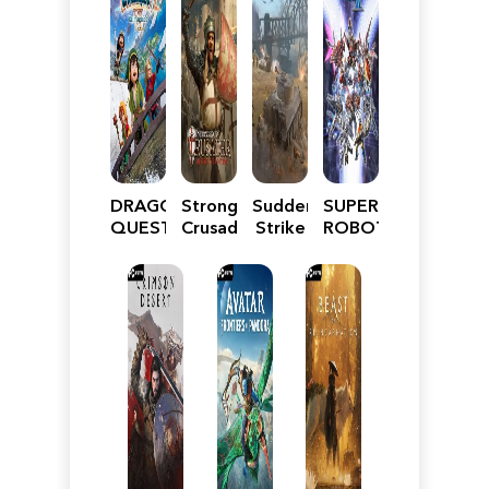
DRAGON
Stronghold
Sudden
SUPER
QUEST
Crusader:
Strike
ROBOT
VII
Definitive
5
WARS
Reimagined
Edition
Y