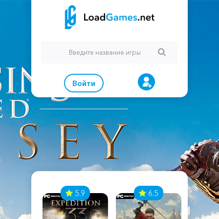
Войти
7
5.9
6.5