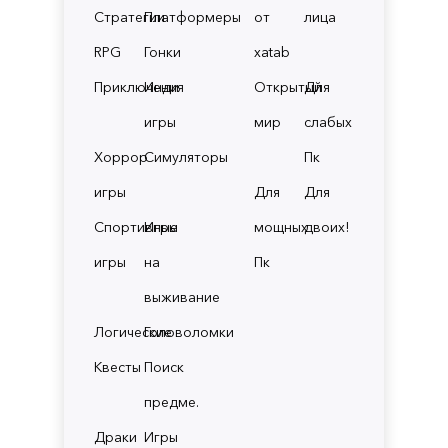
Стратегии
Платформеры
от
лица
RPG
Гонки
xatab
Приключения
Инди
Открытый
Для
игры
мир
слабых
Хоррор
Симуляторы
Пк
игры
Для
Для
Спортивные
Игры
мощных
двоих!
игры
на
Пк
выживание
Логические
Головоломки
Квесты
Поиск
предме.
Драки
Игры