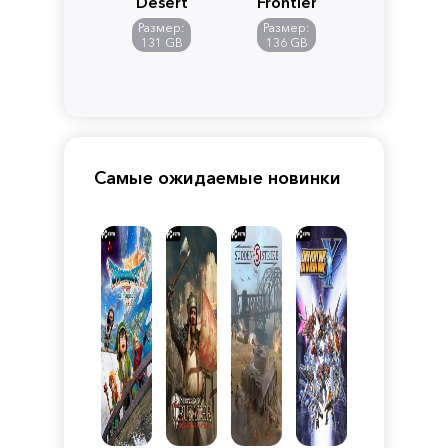
Desert
Frontiers
of
Размер:
Размер:
Pandora
131 GB
136 GB
Самые ожидаемые новинки