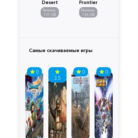
Desert
Frontiers
of
Размер:
Размер:
Pandora
131 GB
136 GB
Самые скачиваемые игры
0
0
0
3.5