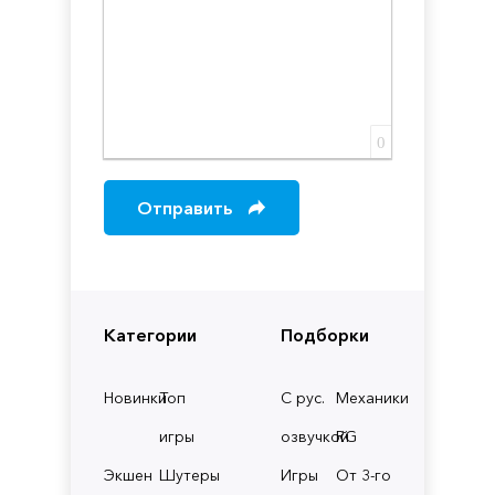
0
Отправить
Категории
Подборки
Новинки
Топ
С рус.
Механики
игры
озвучкой
RG
Экшен
Шутеры
Игры
От 3-го