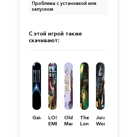
Проблема с установкой или
запуском
С этой игрой также
скачивают:
Gaia
LOST
Old
The
Jurassic
EMBER:
Man's
Long
World
Rekindled
Journey
Journey
Evolution
Edition
Home
-