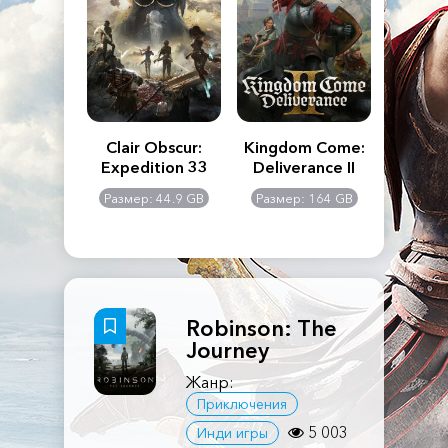
n's Creed
Clair Obscur:
Kingdom Come:
The La
dows
Expedition 33
Deliverance II
Pa
Rema
: 117 GB
Размер: 44.9 GB
Размер: 164 GB
Размер
Robinson: The
Journey
Жанр:
Приключения
5 003
Инди игры