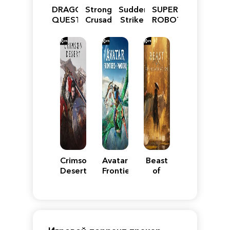
DRAGON
Stronghold
Sudden
SUPER
QUEST
Crusader:
Strike
ROBOT
VII
Definitive
5
WARS
Reimagined
Edition
Y
Crimson
Avatar:
Beast
Desert
Frontiers
of
of
Reincarnation
Pandora