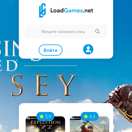
Войти
7
5.9
6.3