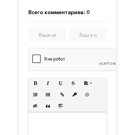
Premium
Edition
Всего комментариев: 0
Полужирный
Курсив
Подчеркнутый
Зачеркнутый
Выравнивани
Нумерованный список
Маркированный список
Вставить ссылку
Вставить защищенную с
Вставить смайлик
Вставка скрытого текста
Вставка цитаты
Вставка спойлера