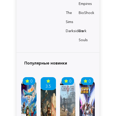
Empires
The
BioShock
Sims
Darksiders
Dark
Souls
Популярные новинки
0
0
0
3.5