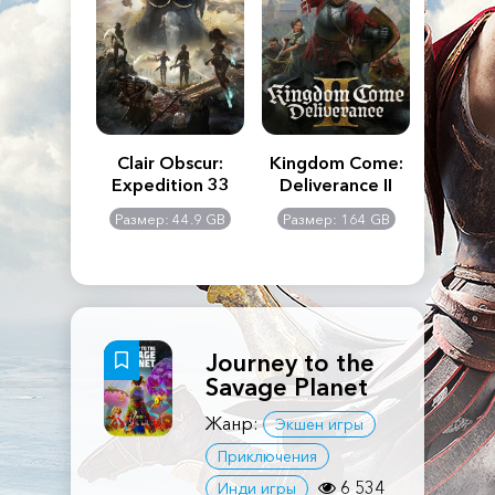
n's Creed
Clair Obscur:
Kingdom Come:
The La
dows
Expedition 33
Deliverance II
Pa
Rema
: 117 GB
Размер: 44.9 GB
Размер: 164 GB
Размер
Journey to the
Savage Planet
Жанр:
Экшен игры
Приключения
6 534
Инди игры