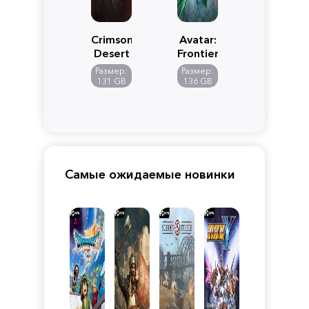
Crimson
Avatar:
Desert
Frontiers
of
Размер:
Размер:
Pandora
131 GB
136 GB
Самые ожидаемые новинки