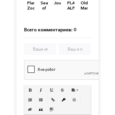
Planet
Sea
Journey
PLANET
Old
Zoo
of
ALPHA
Man's
Solitude
Journey
Всего комментариев: 0
Полужирный
Курсив
Подчеркнутый
Зачеркнутый
Выравнивани
Нумерованный список
Маркированный список
Вставить ссылку
Вставить защищенную с
Вставить смайлик