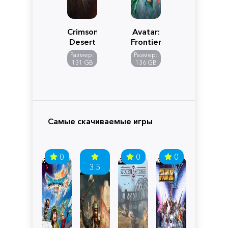
Crimson
Avatar:
Desert
Frontiers
of
Размер:
Размер:
Pandora
131 GB
136 GB
Самые скачиваемые игры
0
0
0
3.5