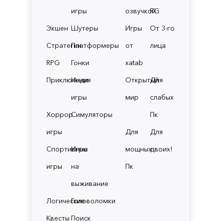
игры
озвучкой
RG
Экшен
Шутеры
Игры
От 3-го
Стратегии
Платформеры
от
лица
RPG
Гонки
xatab
Приключения
Инди
Открытый
Для
игры
мир
слабых
Хоррор
Симуляторы
Пк
игры
Для
Для
Спортивные
Игры
мощных
двоих!
игры
на
Пк
выживание
Логические
Головоломки
Квесты
Поиск