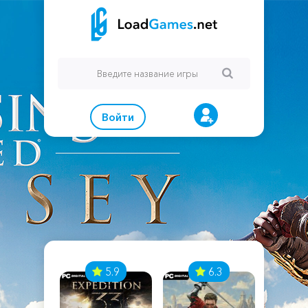
Войти
7
5.9
6.3