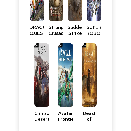
DRAGON
Stronghold
Sudden
SUPER
QUEST
Crusader:
Strike
ROBOT
VII
Definitive
5
WARS
Reimagined
Edition
Y
Crimson
Avatar:
Beast
Desert
Frontiers
of
of
Reincarnation
Pandora