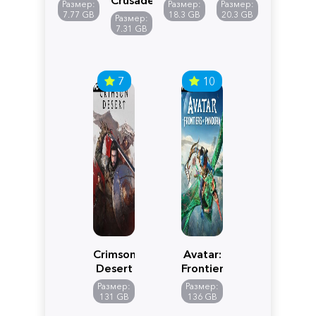
Размер:
Размер:
Размер:
Reimagined
Definitive
Y
7.77 GB
18.3 GB
20.3 GB
Размер:
Edition
7.31 GB
7
10
Crimson
Avatar:
Desert
Frontiers
of
Размер:
Размер:
Pandora
131 GB
136 GB