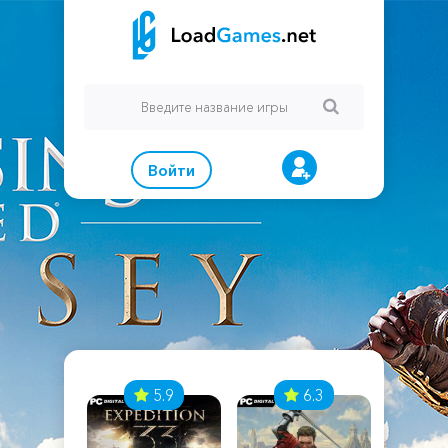
Войти
7
5.9
6.3