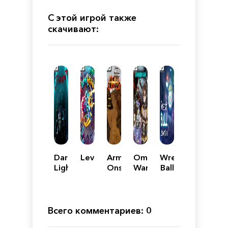
С этой игрой также
скачивают:
Dark
Levelhead
Armoured
Omnibion
Wreckin'
Light
Onslaught
War
Ball
Adventure
Всего комментариев: 0