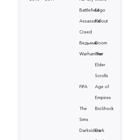
Battlefield
Lego
Assassin's
Fallout
Creed
Ведьмак
Doom
Warhammer
The
Elder
Scrolls
FIFA
Age of
Empires
The
BioShock
Sims
Darksiders
Dark