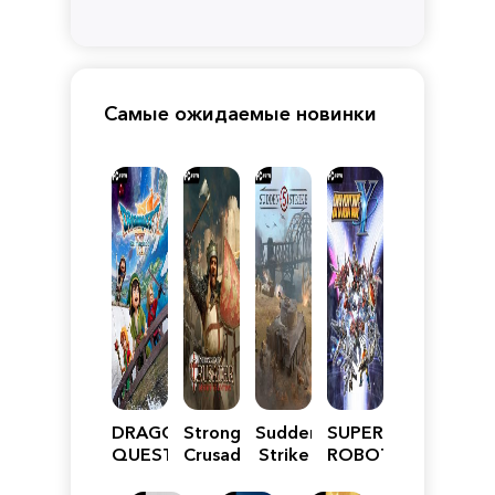
Самые ожидаемые новинки
DRAGON
Stronghold
Sudden
SUPER
QUEST
Crusader:
Strike
ROBOT
VII
Definitive
5
WARS