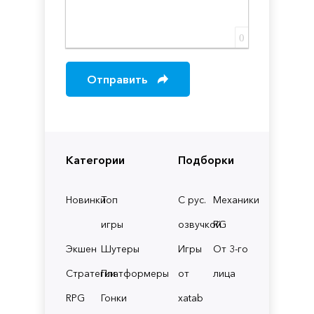
0
Отправить
Категории
Подборки
Новинки
Топ
С рус.
Механики
игры
озвучкой
RG
Экшен
Шутеры
Игры
От 3-го
Стратегии
Платформеры
от
лица
RPG
Гонки
xatab