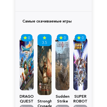
Самые скачиваемые игры
0
0
0
3.5
DRAGON
Sudden
SUPER
QUEST
Stronghold
Strike
ROBOT
VII
Crusader:
5
WARS