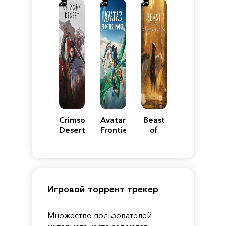
Reimagined
Edition
Y
Crimson
Avatar:
Beast
Desert
Frontiers
of
of
Reincarnation
Pandora
Игровой торрент трекер
Множество пользователей