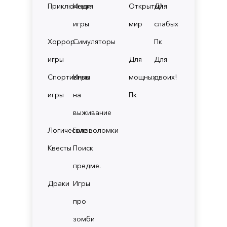
Приключения
Инди
Открытый
Для
игры
мир
слабых
Хоррор
Симуляторы
Пк
игры
Для
Для
Спортивные
Игры
мощных
двоих!
игры
на
Пк
выживание
Логические
Головоломки
Квесты
Поиск
предме.
Драки
Игры
про
зомби