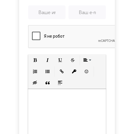
Полужирный
Курсив
Подчеркнутый
Зачеркнутый
Выравнивани
Нумерованный список
Маркированный список
Вставить ссылку
Вставить защищенную с
Вставить смайлик
Вставка скрытого текста
Вставка цитаты
Вставка спойлера