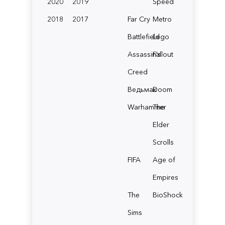
2020
2019
Speed
2018
2017
Far Cry
Metro
Battlefield
Lego
Assassin's
Fallout
Creed
Ведьмак
Doom
Warhammer
The
Elder
Scrolls
FIFA
Age of
Empires
The
BioShock
Sims