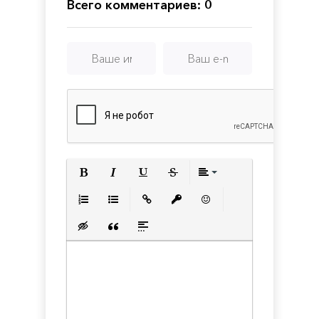
Всего комментариев: 0
Полужирный
Курсив
Подчеркнутый
Зачеркнутый
Выравнивани
Нумерованный список
Маркированный список
Вставить ссылку
Вставить защищенную с
Вставить смайлик
Вставка скрытого текста
Вставка цитаты
Вставка спойлера