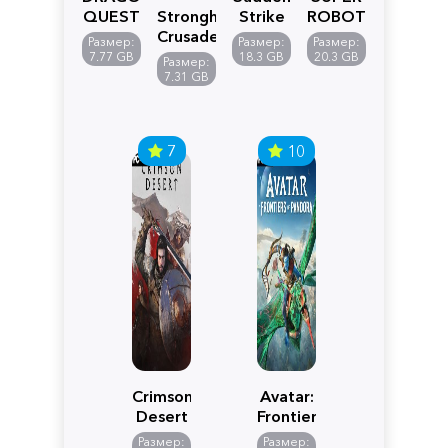
QUEST
Stronghold
Strike
ROBOT
VII
Crusader:
5
WARS
Размер:
Размер:
Размер:
Reimagined
Definitive
Y
7.77 GB
18.3 GB
20.3 GB
Размер:
Edition
7.31 GB
7
10
Crimson
Avatar:
Desert
Frontiers
of
Размер:
Размер: