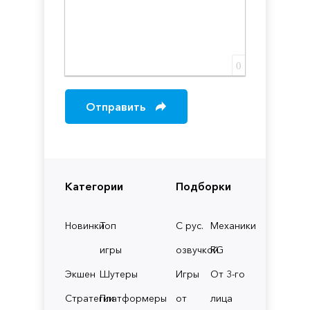
0
Отправить
Категории
Подборки
Новинки
Топ
С рус.
Механики
игры
озвучкой
RG
Экшен
Шутеры
Игры
От 3-го
Стратегии
Платформеры
от
лица