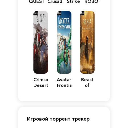
QUEST
Crusader:
Strike
ROBOT
VII
Definitive
5
WARS
Reimagined
Edition
Y
Crimson
Avatar:
Beast
Desert
Frontiers
of
of
Reincarnation
Pandora
Игровой торрент трекер