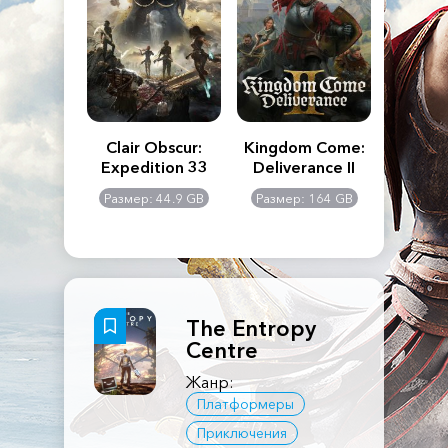
n's Creed
Clair Obscur:
Kingdom Come:
The La
dows
Expedition 33
Deliverance II
Pa
Rema
: 117 GB
Размер: 44.9 GB
Размер: 164 GB
Размер
The Entropy
Centre
Жанр:
Платформеры
Приключения