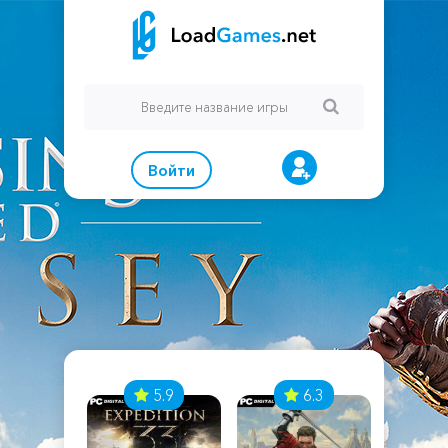
Войти
7
5.9
6.3