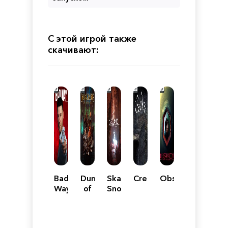
С этой игрой также
скачивают:
Bad
Dungeons
Skabma
Creaks
Observation
Way
of
Snowfall
Sundaria