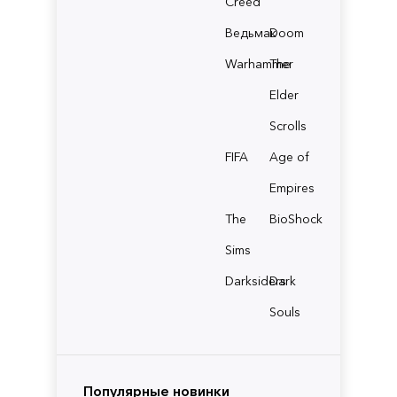
Creed
Ведьмак
Doom
Warhammer
The
Elder
Scrolls
FIFA
Age of
Empires
The
BioShock
Sims
Darksiders
Dark
Souls
Популярные новинки