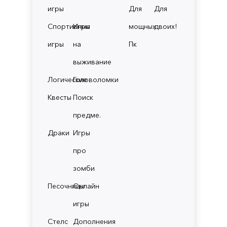
игры
Для
Для
Спортивные
Игры
мощных
двоих!
игры
на
Пк
выживание
Логические
Головоломки
Квесты
Поиск
предме.
Драки
Игры
про
зомби
Песочницы
Онлайн
игры
Стелс
Дополнения