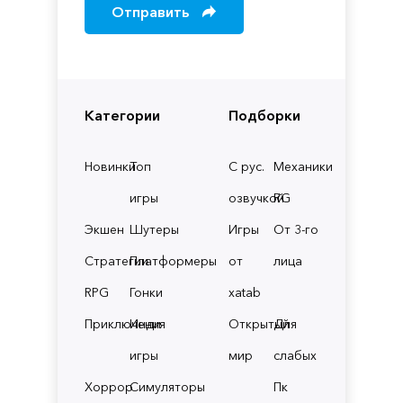
Отправить
Категории
Подборки
Новинки
Топ
С рус.
Механики
игры
озвучкой
RG
Экшен
Шутеры
Игры
От 3-го
Стратегии
Платформеры
от
лица
RPG
Гонки
xatab
Приключения
Инди
Открытый
Для
игры
мир
слабых
Хоррор
Симуляторы
Пк