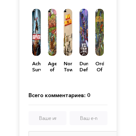
Achilles:
Age
Northend
Dungeon
Order
Survivor
of
Tower
Defenders:
Of
Defense
Defense
Awakened
The
Gatekeepers
Всего комментариев: 0