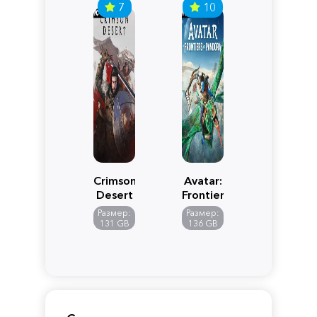
7
10
Crimson
Avatar:
Desert
Frontiers
of
Размер:
Размер:
Pandora
131 GB
136 GB