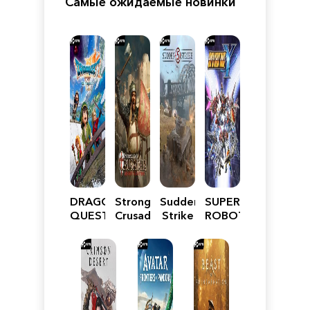
Самые ожидаемые новинки
DRAGON
Stronghold
Sudden
SUPER
QUEST
Crusader:
Strike
ROBOT
VII
Definitive
5
WARS
Reimagined
Edition
Y