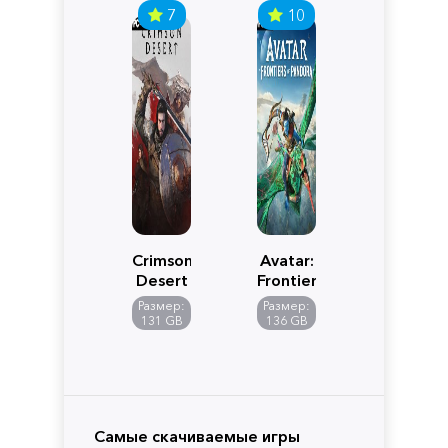
7
10
Crimson
Avatar:
Desert
Frontiers
of
Размер:
Размер:
Pandora
131 GB
136 GB
Самые скачиваемые игры