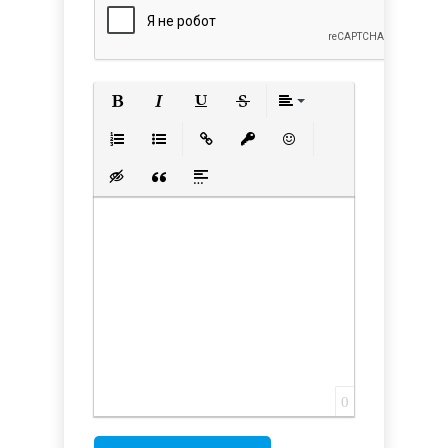
Полужирный
Курсив
Подчеркнутый
Зачеркнутый
Выравнивани
Нумерованный список
Маркированный список
Вставить ссылку
Вставить защищенную с
Вставить смайлик
Вставка скрытого текста
Вставка цитаты
Вставка спойлера
0