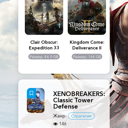
n's Creed
Clair Obscur:
Kingdom Come:
The La
dows
Expedition 33
Deliverance II
Pa
Rema
: 117 GB
Размер: 44.9 GB
Размер: 164 GB
Размер
XENOBREAKERS:
Classic Tower
Defense
Жанр:
Стратегии
146