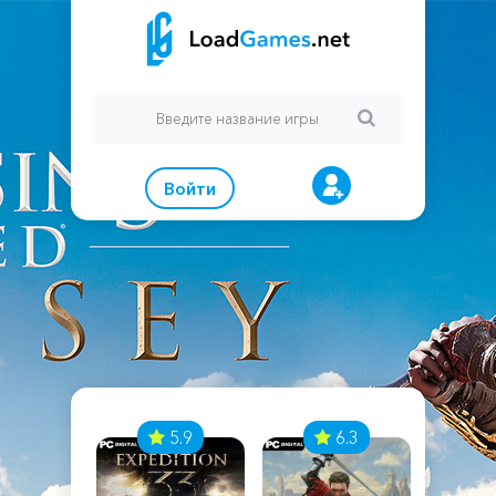
Войти
7
5.9
6.3