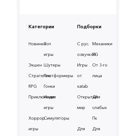
Категории
Подборки
Новинки
Топ
С рус.
Механики
игры
озвучкой
RG
Экшен
Шутеры
Игры
От 3-го
Стратегии
Платформеры
от
лица
RPG
Гонки
xatab
Приключения
Инди
Открытый
Для
игры
мир
слабых
Хоррор
Симуляторы
Пк
игры
Для
Для