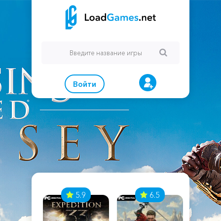
Войти
7
5.9
6.5