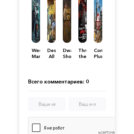
Westmark
Destroy
Dwarf
Through
Constructor
Manor
All
Shop
the
Plus
Humans!
Darkest
of
Times
Всего комментариев: 0