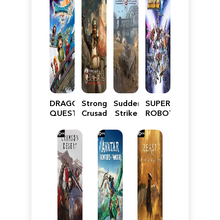
DRAGON
Stronghold
Sudden
SUPER
QUEST
Crusader:
Strike
ROBOT
VII
Definitive
5
WARS
Reimagined
Edition
Y