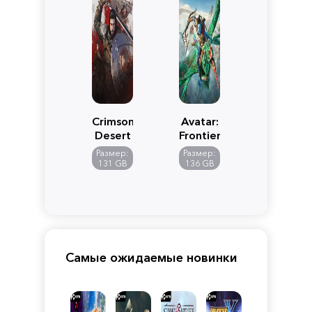
Crimson
Avatar:
Desert
Frontiers
of
Размер:
Размер:
Pandora
131 GB
136 GB
Самые ожидаемые новинки