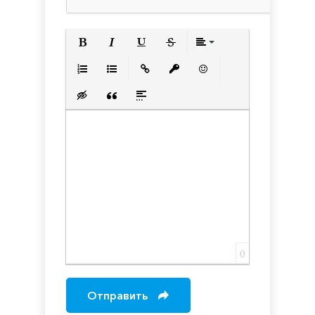
Полужирный
Курсив
Подчеркнутый
Зачеркнутый
Выравнивани
Нумерованный список
Маркированный список
Вставить ссылку
Вставить защищенную с
Вставить смайлик
Вставка скрытого текста
Вставка цитаты
Вставка спойлера
0
Отправить