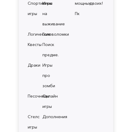
Спортивные
Игры
мощных
двоих!
игры
на
Пк
выживание
Логические
Головоломки
Квесты
Поиск
предме.
Драки
Игры
про
зомби
Песочницы
Онлайн
игры
Стелс
Дополнения
игры