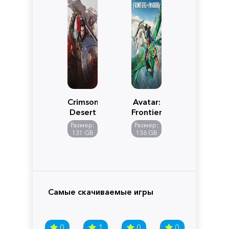
Crimson
Avatar:
Desert
Frontiers
of
Размер:
Размер:
Pandora
131 GB
136 GB
Самые скачиваемые игры
0
1
0
0