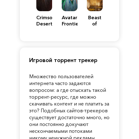
Crimson
Avatar:
Beast
Desert
Frontiers
of
of
Reincarnation
Pandora
Игровой торрент трекер
Множество пользователей
интернета часто задаются
вопросом: а где отыскать такой
торрент-ресурс, где можно
скачивать контент и не платить за
это? Подобных сайтов-трекеров
существует достаточно много, но
они постоянно докучают
нескончаемыми потоками
никому ненужной рекламы,