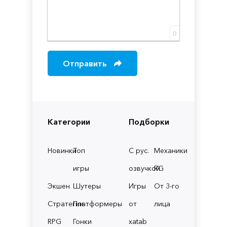
0
Отправить
Категории
Подборки
Новинки
Топ
С рус.
Механики
игры
озвучкой
RG
Экшен
Шутеры
Игры
От 3-го
Стратегии
Платформеры
от
лица
RPG
Гонки
xatab