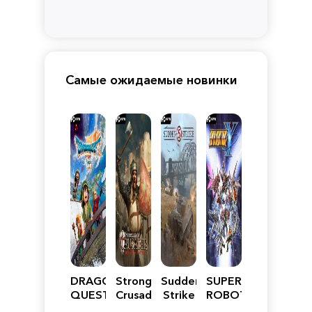
Самые ожидаемые новинки
DRAGON
Stronghold
Sudden
SUPER
QUEST
Crusader:
Strike
ROBOT
VII
Definitive
5
WARS