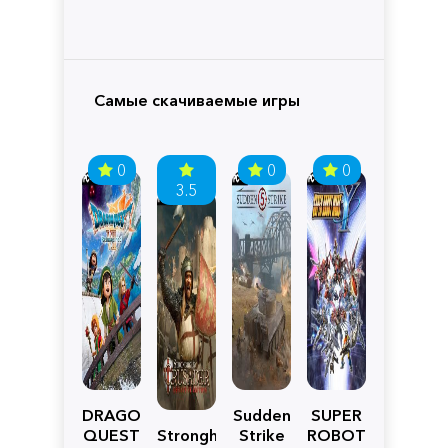
Самые скачиваемые игры
0
0
0
3.5
DRAGON
Sudden
SUPER
QUEST
Stronghold
Strike
ROBOT