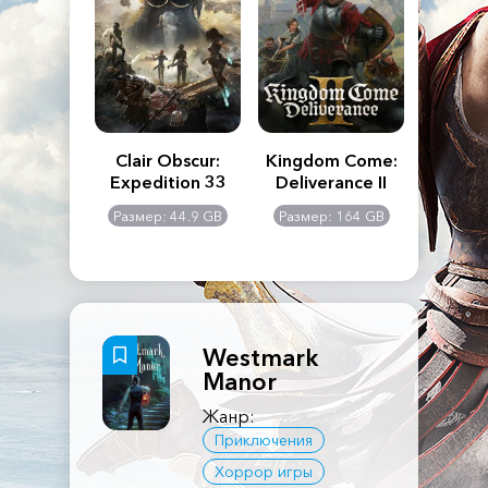
n's Creed
Clair Obscur:
Kingdom Come:
The La
dows
Expedition 33
Deliverance II
Pa
Rema
: 117 GB
Размер: 44.9 GB
Размер: 164 GB
Размер
Westmark
Manor
Жанр:
Приключения
Хоррор игры