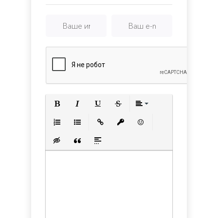
Полужирный
Курсив
Подчеркнутый
Зачеркнутый
Выравнивани
Нумерованный список
Маркированный список
Вставить ссылку
Вставить защищенную с
Вставить смайлик
Вставка скрытого текста
Вставка цитаты
Вставка спойлера