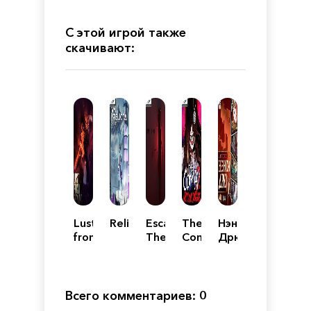
С этой игрой также
скачивают:
Lust
Relicta
Escape
The
Нэнси
from
The
Coma
Дрю
Beyond:
Manor
2:
M
Vicious
Edition
Sisters
Всего комментариев: 0