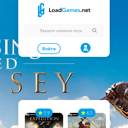
Войти
7
5.9
6.5