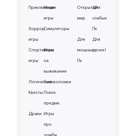
Приключения
Инди
Открытый
Для
игры
мир
слабых
Хоррор
Симуляторы
Пк
игры
Для
Для
Спортивные
Игры
мощных
двоих!
игры
на
Пк
выживание
Логические
Головоломки
Квесты
Поиск
предме.
Драки
Игры
про
зомби