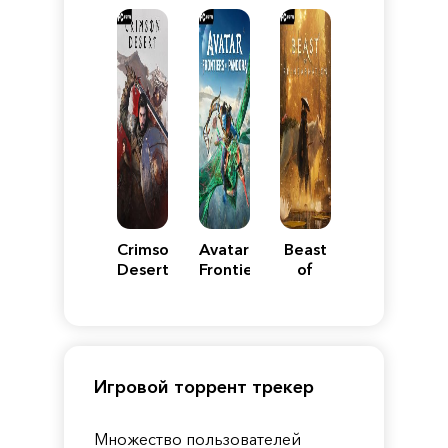
Reimagined
Edition
Y
Crimson
Avatar:
Beast
Desert
Frontiers
of
of
Reincarnation
Pandora
Игровой торрент трекер
Множество пользователей