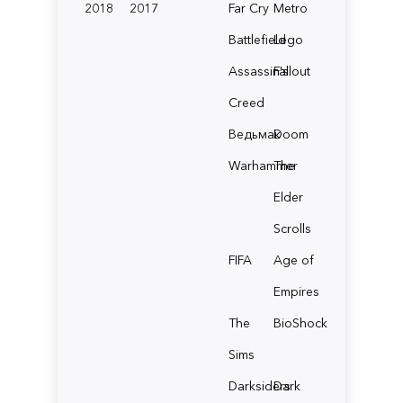
2018
2017
Far Cry
Metro
Battlefield
Lego
Assassin's
Fallout
Creed
Ведьмак
Doom
Warhammer
The
Elder
Scrolls
FIFA
Age of
Empires
The
BioShock
Sims
Darksiders
Dark