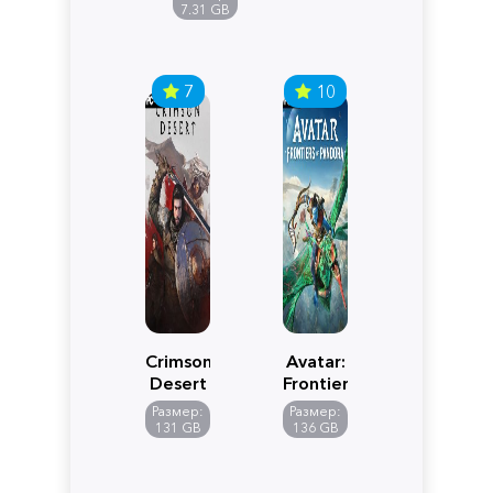
Edition
7.31 GB
7
10
Crimson
Avatar:
Desert
Frontiers
of
Размер:
Размер:
Pandora
131 GB
136 GB