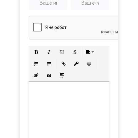
Полужирный
Курсив
Подчеркнутый
Зачеркнутый
Выравнивани
Нумерованный список
Маркированный список
Вставить ссылку
Вставить защищенную с
Вставить смайлик
Вставка скрытого текста
Вставка цитаты
Вставка спойлера