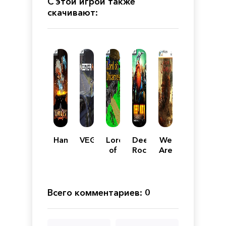
С этой игрой также
скачивают:
Hammerting
VEGTERIA
Lord
Deep
We
of
Rock
Are
Dwarves
Galactic
The
Dwarves
Всего комментариев: 0