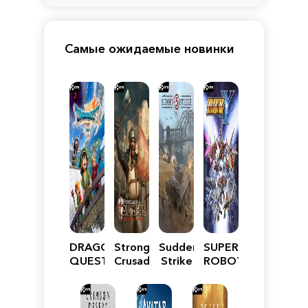
Самые ожидаемые новинки
DRAGON
Stronghold
Sudden
SUPER
QUEST
Crusader:
Strike
ROBOT
VII
Definitive
5
WARS
Reimagined
Edition
Y