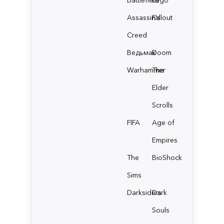
Battlefield
Lego
Assassin's
Fallout
Creed
Ведьмак
Doom
Warhammer
The
Elder
Scrolls
FIFA
Age of
Empires
The
BioShock
Sims
Darksiders
Dark
Souls