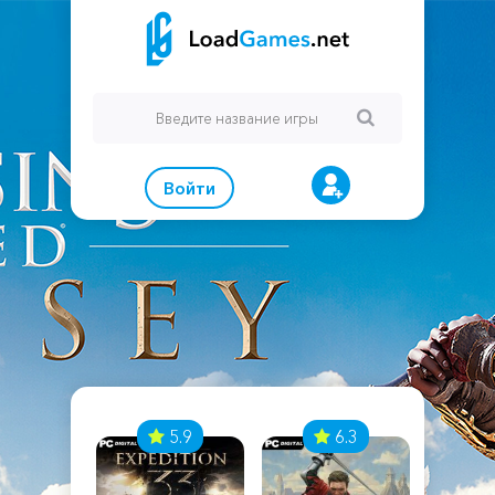
Войти
7
5.9
6.3