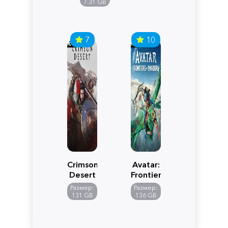
Edition
7.31 GB
7
10
Crimson
Avatar:
Desert
Frontiers
of
Размер:
Размер:
Pandora
131 GB
136 GB