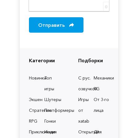
0
Отправить
Категории
Подборки
Новинки
Топ
С рус.
Механики
игры
озвучкой
RG
Экшен
Шутеры
Игры
От 3-го
Стратегии
Платформеры
от
лица
RPG
Гонки
xatab
Приключения
Инди
Открытый
Для