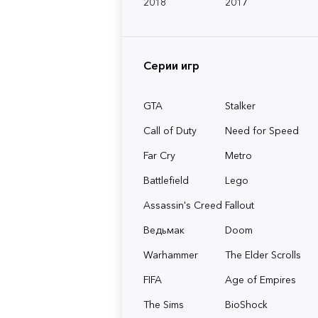
2018
2017
Серии игр
GTA
Stalker
Call of Duty
Need for Speed
Far Cry
Metro
Battlefield
Lego
Assassin's Creed
Fallout
Ведьмак
Doom
Warhammer
The Elder Scrolls
FIFA
Age of Empires
The Sims
BioShock