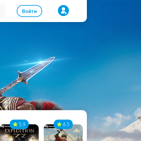
Войти
5.9
6.5
8.1