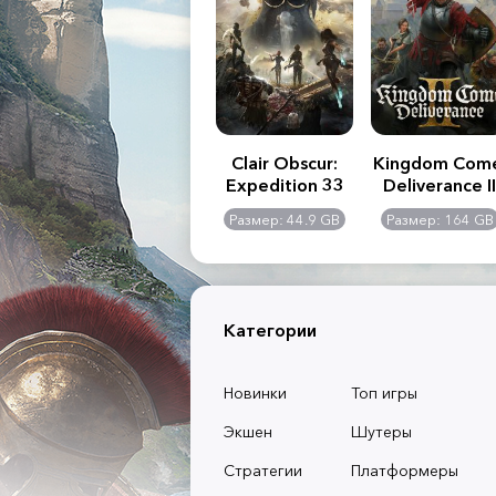
.R. 2:
Assassin's Creed
Clair Obscur:
Kingdom Com
of
Shadows
Expedition 33
Deliverance II
l -
0 GB
Размер: 117 GB
Размер: 44.9 GB
Размер: 164 GB
dition
Категории
Новинки
Топ игры
Экшен
Шутеры
Стратегии
Платформеры