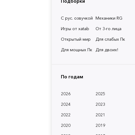
Подборки
С рус. озвучкой
Механики RG
Игры от xatab
От 3-го лица
Открытый мир
Для слабых Пк
Для мощных Пк
Для двоих!
По годам
2026
2025
2024
2023
2022
2021
2020
2019