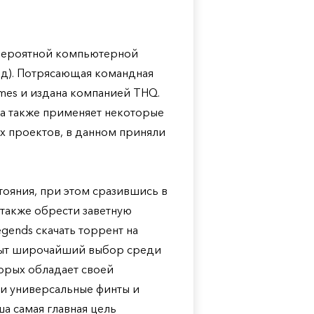
евероятной компьютерной
енд). Потрясающая командная
ames и издана компанией THQ.
 а также применяет некоторые
х проектов, в данном приняли
тояния, при этом сразившись в
 также обрести заветную
gends скачать торрент на
крыт широчайший выбор среди
орых обладает своей
ои универсальные финты и
ша самая главная цель