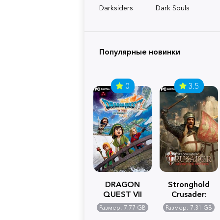
Darksiders
Dark Souls
Популярные новинки
0
3.5
DRAGON
Stronghold
QUEST VII
Crusader:
Reimagined
Definitive
Размер: 7.77 GB
Размер: 7.31 GB
Edition