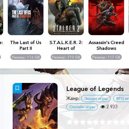
e:
The Last of Us
S.T.A.L.K.E.R. 2:
Assassin's Creed
Part II
Heart of
Shadows
Remastered
Chernobyl -
Размер: 116 GB
Размер: 170 GB
Размер: 117 GB
Ultimate Edition
League of Legends
Жанр:
Экшен игры
RPG и
2 933
Онлайн игры