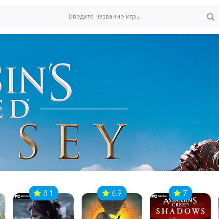
8.1
6.9
7