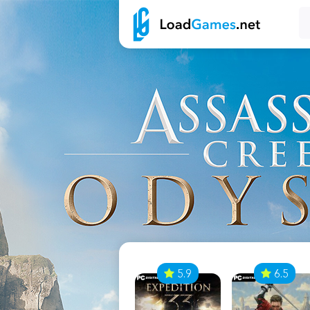
7
5.9
6.5