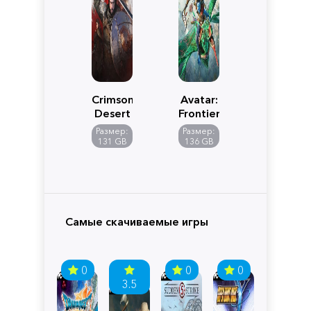
Crimson
Avatar:
Desert
Frontiers
of
Размер:
Размер:
Pandora
131 GB
136 GB
Самые скачиваемые игры
0
0
0
3.5