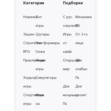
Категории
Подборки
Новинки
Топ
С рус.
Механики
игры
озвучкой
RG
Экшен
Шутеры
Игры
От 3-го
Стратегии
Платформеры
от
лица
RPG
Гонки
xatab
Приключения
Инди
Открытый
Для
игры
мир
слабых
Хоррор
Симуляторы
Пк
игры
Для
Для
Спортивные
Игры
мощных
двоих!
игры
на
Пк