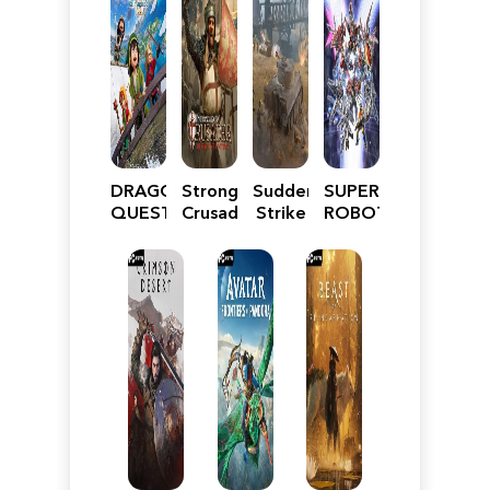
DRAGON
Stronghold
Sudden
SUPER
QUEST
Crusader:
Strike
ROBOT
VII
Definitive
5
WARS
Reimagined
Edition
Y