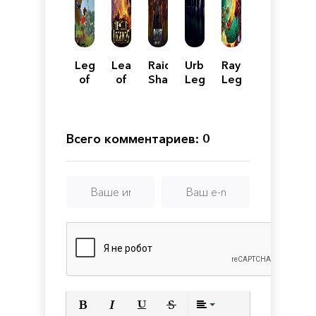
Legends
League
Raid
Urban
Rayman:
of
of
Shadow
Legends
Legends
Ethernal
Legends
Legends
:
The
Dry
Body
Всего комментариев: 0