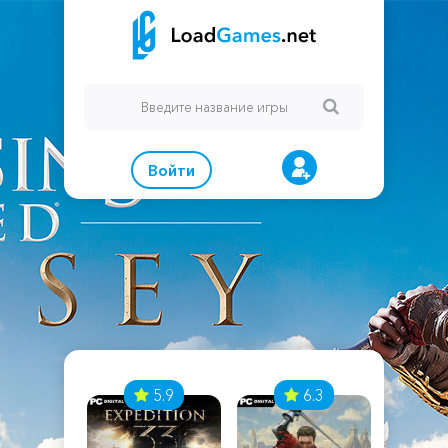
Войти
7
5.9
6.3