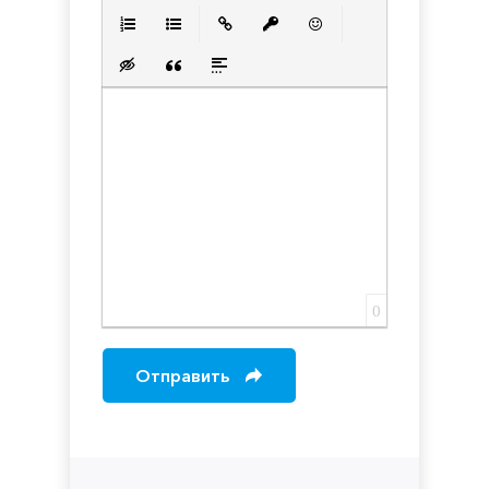
Полужирный
Курсив
Подчеркнутый
Зачеркнутый
Выравнивани
Нумерованный список
Маркированный список
Вставить ссылку
Вставить защищенную с
Вставить смайлик
Вставка скрытого текста
Вставка цитаты
Вставка спойлера
0
Отправить