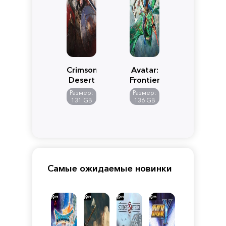
Crimson
Avatar:
Desert
Frontiers
of
Размер:
Размер:
Pandora
131 GB
136 GB
Самые ожидаемые новинки