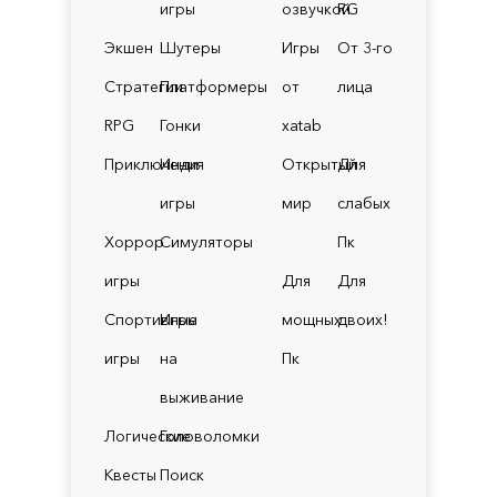
игры
озвучкой
RG
Экшен
Шутеры
Игры
От 3-го
Стратегии
Платформеры
от
лица
RPG
Гонки
xatab
Приключения
Инди
Открытый
Для
игры
мир
слабых
Хоррор
Симуляторы
Пк
игры
Для
Для
Спортивные
Игры
мощных
двоих!
игры
на
Пк
выживание
Логические
Головоломки
Квесты
Поиск