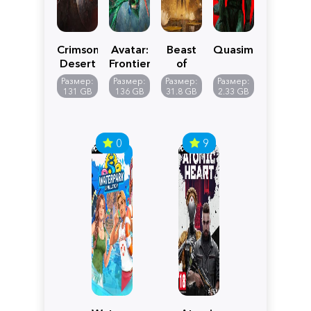
Crimson
Avatar:
Beast
Quasimorph
Desert
Frontiers
of
of
Reincarnation
Размер:
Размер:
Размер:
Размер:
Pandora
131 GB
136 GB
31.8 GB
2.33 GB
0
9