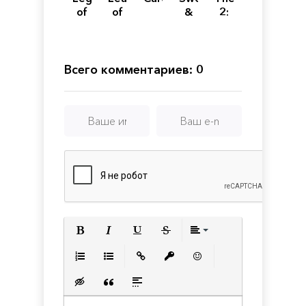
of
of
&
2:
Ethernal
Legends
Souls:
The
Neverseen
Shattering
Всего комментариев: 0
Полужирный
Курсив
Подчеркнутый
Зачеркнутый
Выравнивани
Нумерованный список
Маркированный список
Вставить ссылку
Вставить защищенную с
Вставить смайлик
Вставка скрытого текста
Вставка цитаты
Вставка спойлера