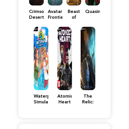
Crimson
Avatar:
Beast
Quasimorph
Desert
Frontiers
of
of
Reincarnation
Pandora
Waterpark
Atomic
The
Simulator
Heart
Relic:
First
Guardian