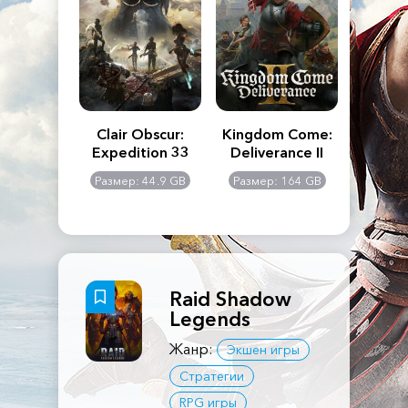
n's Creed
Clair Obscur:
Kingdom Come:
The La
dows
Expedition 33
Deliverance II
Pa
Rema
: 117 GB
Размер: 44.9 GB
Размер: 164 GB
Размер
Raid Shadow
Legends
Жанр:
Экшен игры
Стратегии
RPG игры