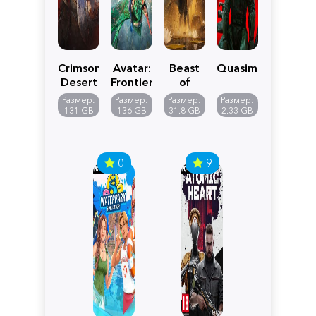
Crimson
Avatar:
Beast
Quasimorph
Desert
Frontiers
of
of
Reincarnation
Размер:
Размер:
Размер:
Размер:
Pandora
131 GB
136 GB
31.8 GB
2.33 GB
0
9