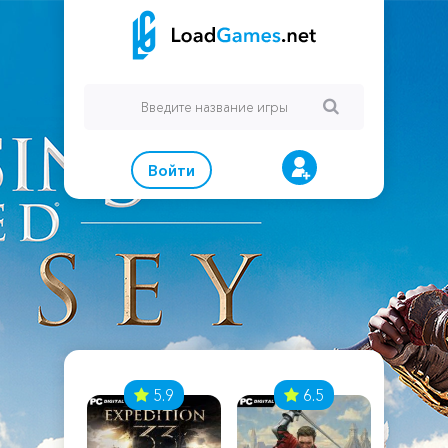
Войти
7
5.9
6.5