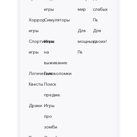
игры
мир
слабых
Хоррор
Симуляторы
Пк
игры
Для
Для
Спортивные
Игры
мощных
двоих!
игры
на
Пк
выживание
Логические
Головоломки
Квесты
Поиск
предме.
Драки
Игры
про
зомби