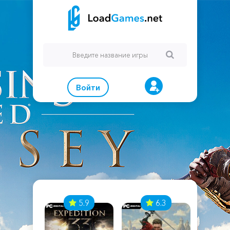
Войти
7
5.9
6.3