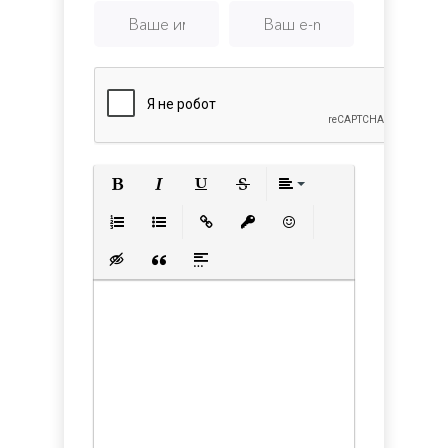
Полужирный
Курсив
Подчеркнутый
Зачеркнутый
Выравнивани
Нумерованный список
Маркированный список
Вставить ссылку
Вставить защищенную с
Вставить смайлик
Вставка скрытого текста
Вставка цитаты
Вставка спойлера