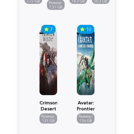
Reimagined
Definitive
Y
7.77 GB
18.3 GB
20.3 GB
Размер:
Edition
7.31 GB
7
10
Crimson
Avatar:
Desert
Frontiers
of
Размер:
Размер:
Pandora
131 GB
136 GB