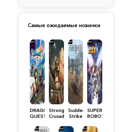
Самые ожидаемые новинки
DRAGON
Stronghold
Sudden
SUPER
QUEST
Crusader:
Strike
ROBOT
VII
Definitive
5
WARS
Reimagined
Edition
Y