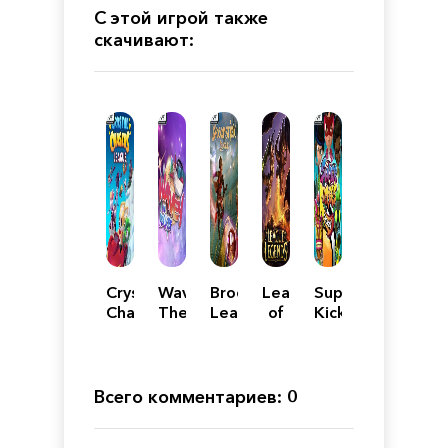
С этой игрой также
скачивают:
Crystal
Wavey
Broomstick
League
Super
Chasers
The
League
of
Kickers
League
Rocket
Legends
League
Всего комментариев: 0