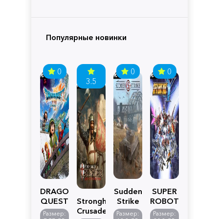
Популярные новинки
0
0
0
3.5
DRAGON
Sudden
SUPER
QUEST
Stronghold
Strike
ROBOT
VII
Crusader:
5
WARS
Размер:
Размер:
Размер: