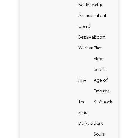
Battlefield
Lego
Assassin's
Fallout
Creed
Ведьмак
Doom
Warhammer
The
Elder
Scrolls
FIFA
Age of
Empires
The
BioShock
Sims
Darksiders
Dark
Souls