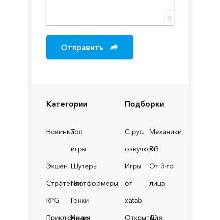
0
Отправить
Категории
Подборки
Новинки
Топ
С рус.
Механики
игры
озвучкой
RG
Экшен
Шутеры
Игры
От 3-го
Стратегии
Платформеры
от
лица
RPG
Гонки
xatab
Приключения
Инди
Открытый
Для