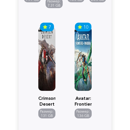
Размер:
Edition
7.31 GB
7
10
Crimson
Avatar:
Desert
Frontiers
of
Размер:
Размер:
Pandora
131 GB
136 GB