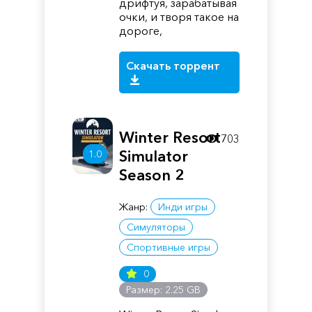
дрифтуя, зарабатывая
очки, и творя такое на
дороге,
Скачать торрент
Winter Resort
703
Simulator
1.0
Season 2
Жанр:
Инди игры
Симуляторы
Спортивные игры
0
Размер: 2.25 GB