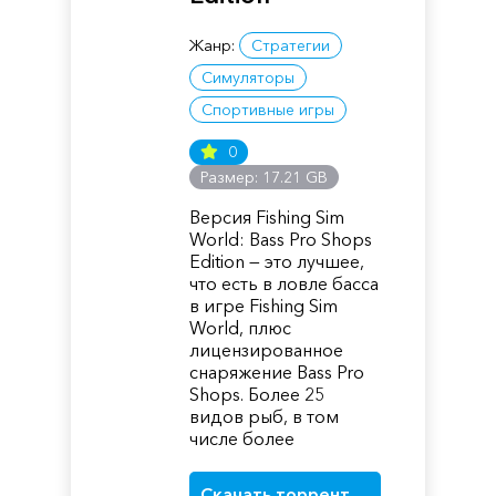
Жанр:
Стратегии
Симуляторы
Спортивные игры
0
Размер: 17.21 GB
Версия Fishing Sim
World: Bass Pro Shops
Edition — это лучшее,
что есть в ловле басса
в игре Fishing Sim
World, плюс
лицензированное
снаряжение Bass Pro
Shops. Более 25
видов рыб, в том
числе более
Скачать торрент