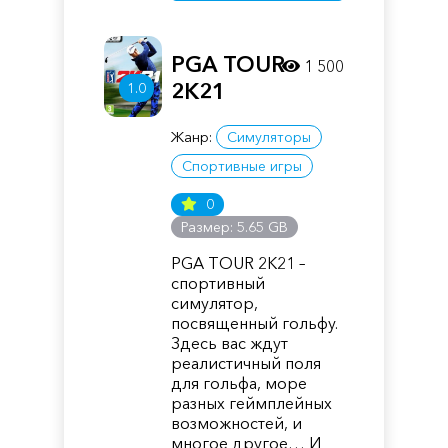
PGA TOUR
1 500
2K21
1.0
Жанр:
Симуляторы
Спортивные игры
0
Размер: 5.65 GB
PGA TOUR 2K21 –
спортивный
симулятор,
посвященный гольфу.
Здесь вас ждут
реалистичный поля
для гольфа, море
разных геймплейных
возможностей, и
многое другое… И