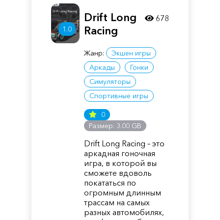
Drift Long
678
Racing
1.0
Жанр:
Экшен игры
Аркады
Гонки
Симуляторы
Спортивные игры
0
Размер: 3.00 GB
Drift Long Racing – это
аркадная гоночная
игра, в которой вы
сможете вдоволь
покататься по
огромным длинным
трассам на самых
разных автомобилях,