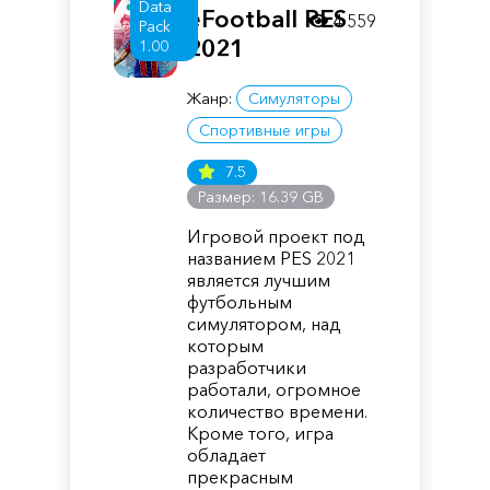
Data
eFootball PES
4 559
Pack
2021
1.00
Жанр:
Симуляторы
Спортивные игры
7.5
Размер: 16.39 GB
Игровой проект под
названием PES 2021
является лучшим
футбольным
симулятором, над
которым
разработчики
работали, огромное
количество времени.
Кроме того, игра
обладает
прекрасным