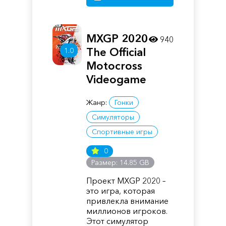
MXGP 2020 -
940
The Official
1.0
Motocross
Videogame
Жанр:
Гонки
Симуляторы
Спортивные игры
0
Размер: 14.85 GB
Проект MXGP 2020 –
это игра, которая
привлекла внимание
миллионов игроков.
Этот симулятор