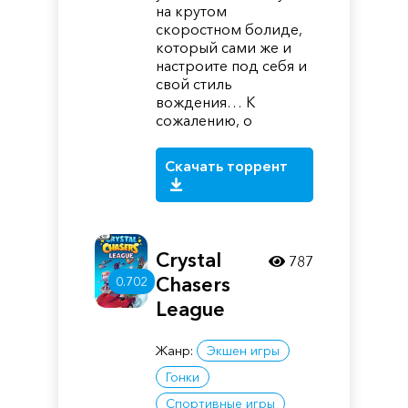
на крутом
скоростном болиде,
который сами же и
настроите под себя и
свой стиль
вождения… К
сожалению, о
Скачать торрент
Crystal
787
Chasers
0.702
League
Жанр:
Экшен игры
Гонки
Спортивные игры