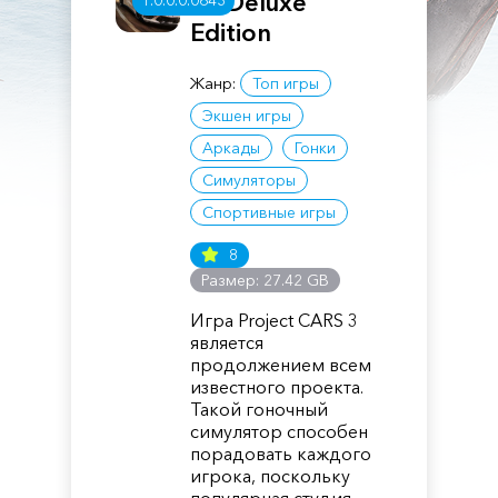
3 - Deluxe
1.0.0.0.0643
Edition
Жанр:
Топ игры
Экшен игры
Аркады
Гонки
Симуляторы
Спортивные игры
8
Размер: 27.42 GB
Игра Project CARS 3
является
продолжением всем
известного проекта.
Такой гоночный
симулятор способен
порадовать каждого
игрока, поскольку