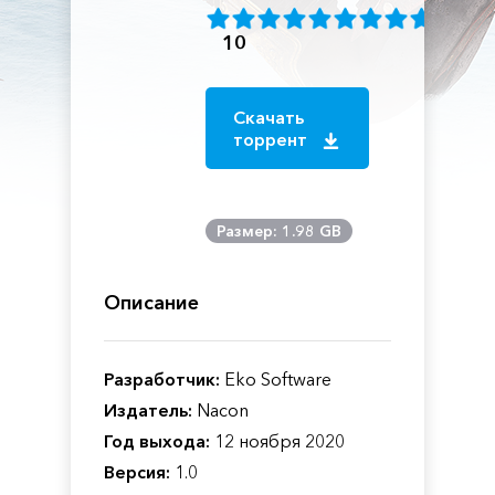
10
Скачать
торрент
Размер: 1.98 GB
Описание
Разработчик:
Eko Software
Издатель:
Nacon
Год выхода:
12 ноября 2020
Версия:
1.0