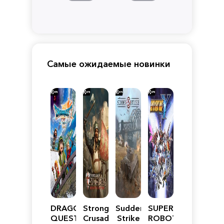
Самые ожидаемые новинки
DRAGON
Stronghold
Sudden
SUPER
QUEST
Crusader:
Strike
ROBOT