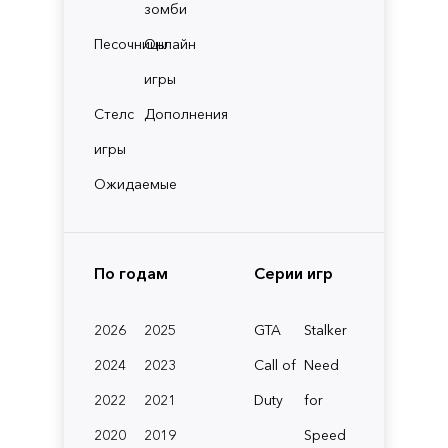
зомби
Песочницы
Онлайн
игры
Стелс
Дополнения
игры
Ожидаемые
По годам
Серии игр
2026
2025
GTA
Stalker
2024
2023
Call of
Need
2022
2021
Duty
for
2020
2019
Speed