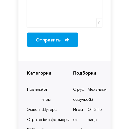
0
Отправить
Категории
Подборки
Новинки
Топ
С рус.
Механики
игры
озвучкой
RG
Экшен
Шутеры
Игры
От 3-го
Стратегии
Платформеры
от
лица