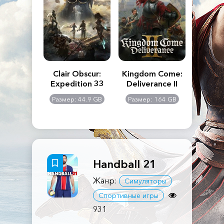
n's Creed
Clair Obscur:
Kingdom Come:
The La
dows
Expedition 33
Deliverance II
Pa
Rema
: 117 GB
Размер: 44.9 GB
Размер: 164 GB
Размер
Handball 21
Жанр:
Симуляторы
Спортивные игры
931