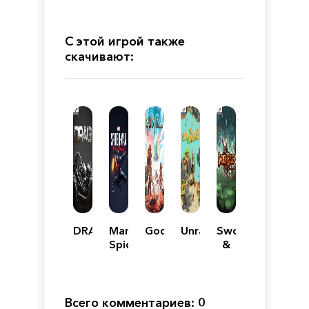
С этой игрой также
скачивают:
DRAG
Marvel's
Godfall
Unrailed!
Swords
Spider-
&
Man:
Souls:
Miles
Neverseen
Morales
Всего комментариев: 0