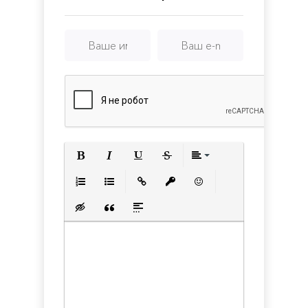
Полужирный
Курсив
Подчеркнутый
Зачеркнутый
Выравнивани
Нумерованный список
Маркированный список
Вставить ссылку
Вставить защищенную с
Вставить смайлик
Вставка скрытого текста
Вставка цитаты
Вставка спойлера