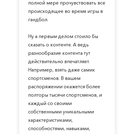
полной мере прочувствовать все
происходящее во время игры в
гандбол.
Ну а первым делом стоило бы
сказать о контенте. А ведь
разнообразие контента тут
действительно впечатляет.
Например, взять даже самих
спортсменов. В вашем
распоряжении окажется более
полторы тысячи спортсменов, и
каждый со своими
собственными уникальными
характеристиками,
способностями, навыками,