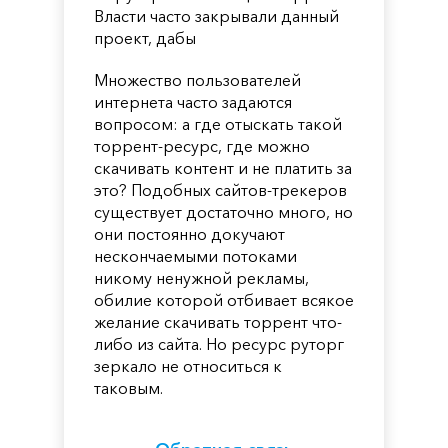
Власти часто закрывали данный
проект, дабы
Множество пользователей
интернета часто задаются
вопросом: а где отыскать такой
торрент-ресурс, где можно
скачивать контент и не платить за
это? Подобных сайтов-трекеров
существует достаточно много, но
они постоянно докучают
нескончаемыми потоками
никому ненужной рекламы,
обилие которой отбивает всякое
желание скачивать торрент что-
либо из сайта. Но ресурс руторг
зеркало не относиться к
таковым.