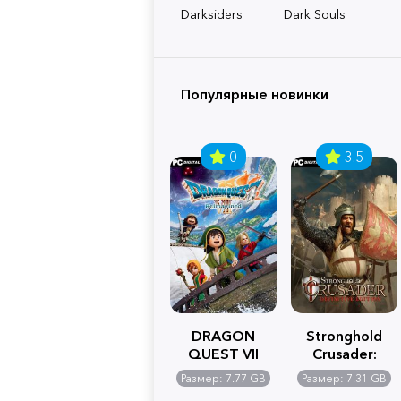
Darksiders
Dark Souls
Популярные новинки
0
3.5
DRAGON
Stronghold
QUEST VII
Crusader:
Reimagined
Definitive
Размер: 7.77 GB
Размер: 7.31 GB
Edition