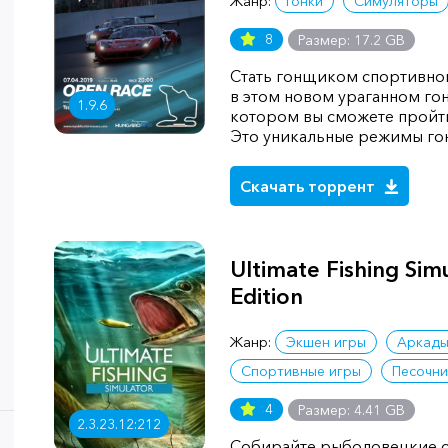
Жанр:
Гонки
Симуляторы
8
Размер: 17.2 GB
Стать гонщиком спортивно
в этом новом ураганном го
1.9.6
котором вы сможете пройти
Это уникальные режимы го
Скачать торрент
Ultimate Fishing Sim
Edition
Жанр:
Экшен игры
Аркад
Спортивные игры
Песочн
4
Размер: 4.41 GB
2.3.23.12:212
Собирайте рыболовецкие сн