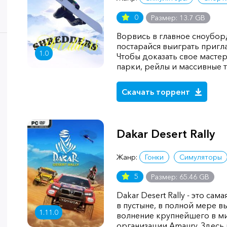
0
Размер: 13.7 GB
Ворвись в главное сноубор
постарайся выиграть пригл
1.0
Чтобы доказать свое масте
парки, рейлы и массивные 
Скачать торрент
Dakar Desert Rally
Жанр:
Гонки
Симуляторы
5
Размер: 65.46 GB
Dakar Desert Rally - это са
в пустыне, в полной мере 
1.11.0
волнение крупнейшего в м
организации Amaury. Здесь