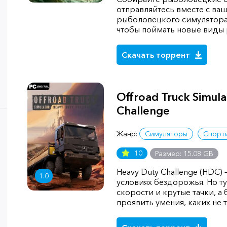
отправляйтесь вместе с ва
рыболовецкого симулятора
чтобы поймать новые виды 
Скачать торрент
Offroad Truck Simul
Challenge
Жанр:
Симуляторы
Спорт
10
Размер: 15.08 GB
Heavy Duty Challenge (HDC) 
1.0
условиях бездорожья. Но т
скорости и крутые тачки, 
проявить умения, каких не 