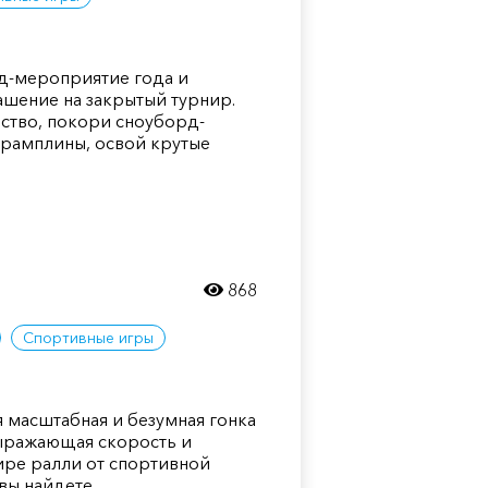
д-мероприятие года и
ашение на закрытый турнир.
рство, покори сноуборд-
трамплины, освой крутые
868
Спортивные игры
мая масштабная и безумная гонка
выражающая скорость и
ире ралли от спортивной
 вы найдете