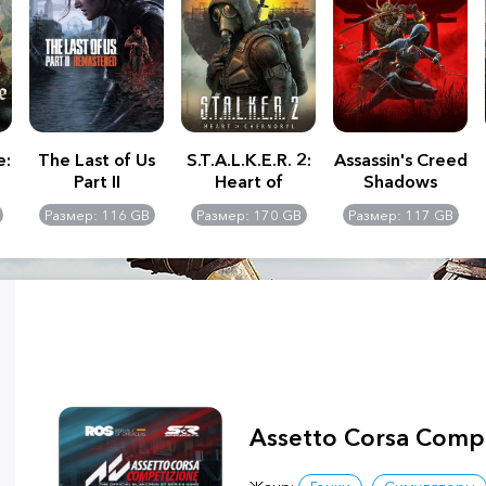
e:
The Last of Us
S.T.A.L.K.E.R. 2:
Assassin's Creed
Part II
Heart of
Shadows
Remastered
Chernobyl -
Размер: 116 GB
Размер: 170 GB
Размер: 117 GB
Ultimate Edition
Assetto Corsa Comp