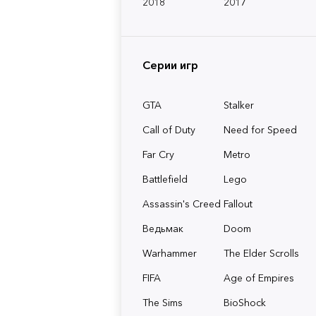
2018
2017
Серии игр
GTA
Stalker
Call of Duty
Need for Speed
Far Cry
Metro
Battlefield
Lego
Assassin's Creed
Fallout
Ведьмак
Doom
Warhammer
The Elder Scrolls
FIFA
Age of Empires
The Sims
BioShock