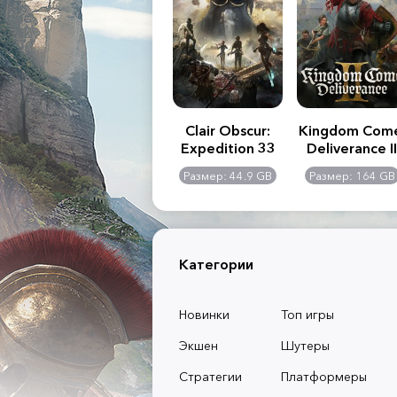
.R. 2:
Assassin's Creed
Clair Obscur:
Kingdom Com
of
Shadows
Expedition 33
Deliverance II
l -
0 GB
Размер: 117 GB
Размер: 44.9 GB
Размер: 164 GB
dition
Категории
Новинки
Топ игры
Экшен
Шутеры
Стратегии
Платформеры