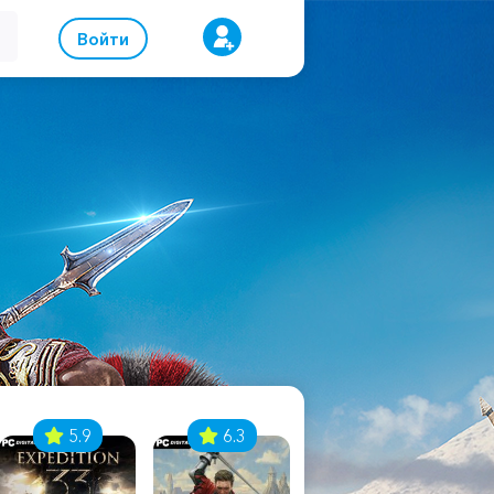
Войти
5.9
6.3
8.1