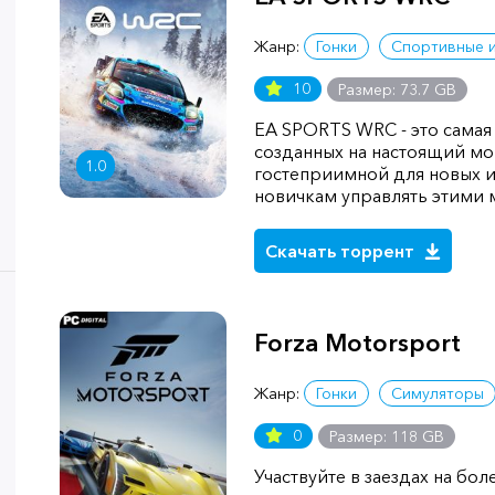
Жанр:
Гонки
Спортивные 
10
Размер: 73.7 GB
EA SPORTS WRC - это самая
созданных на настоящий мо
1.0
гостеприимной для новых и
новичкам управлять этим
Скачать торрент
Forza Motorsport
Жанр:
Гонки
Симуляторы
0
Размер: 118 GB
Участвуйте в заездах на бо