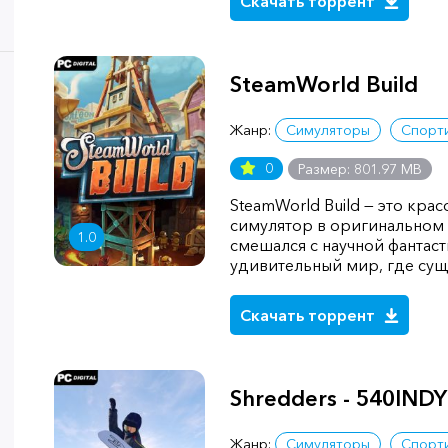
Скачать торрент
SteamWorld Build
Жанр:
Симуляторы
Спорт
0
Размер: 801.97 MB
SteamWorld Build — это кр
симулятор в оригинальном 
1.0
смешался с научной фантаст
удивительный мир, где су
Скачать торрент
Shredders - 540INDY
Жанр:
Симуляторы
Спорт