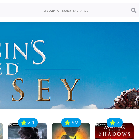
8.1
6.9
7