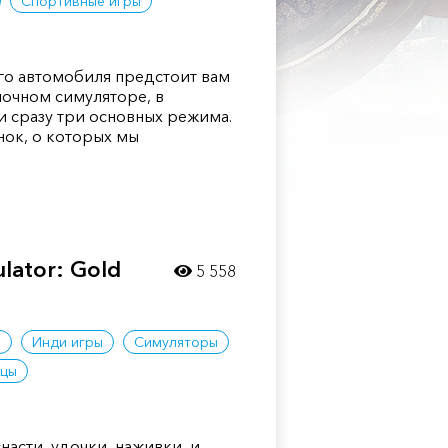
Спортивные игры
го автомобиля предстоит вам
ночном симуляторе, в
 сразу три основных режима.
нок, о которых мы
ulator: Gold
5 558
ы
Инди игры
Симуляторы
ицы
асти, удочки, наживки, и