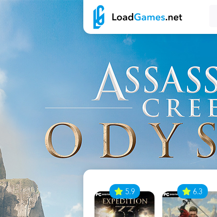
7
5.9
6.3