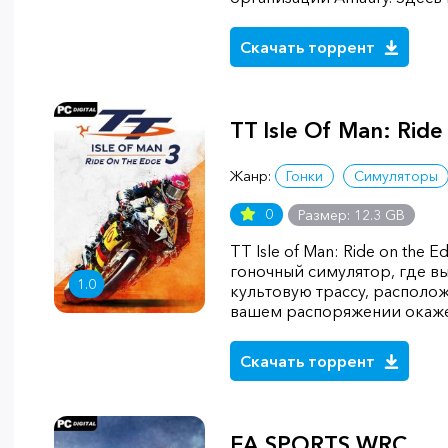
Скачать торрент
TT Isle Of Man: Ride
Жанр:
Гонки
Симуляторы
0
Размер: 12.3 GB
TT Isle of Man: Ride on the 
гоночный симулятор, где в
1.0
культовую трассу, располож
вашем распоряжении окаже
Скачать торрент
EA SPORTS WRC