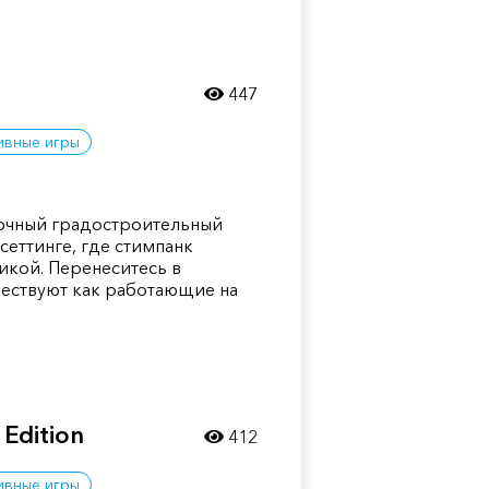
447
ивные игры
асочный градостроительный
сеттинге, где стимпанк
икой. Перенеситесь в
ществуют как работающие на
 Edition
412
ивные игры