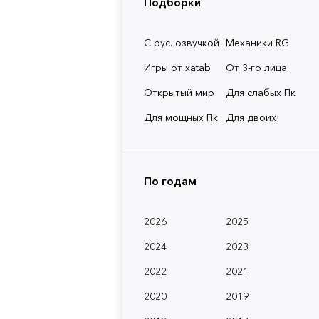
Подборки
С рус. озвучкой
Механики RG
Игры от xatab
От 3-го лица
Открытый мир
Для слабых Пк
Для мощных Пк
Для двоих!
По годам
2026
2025
2024
2023
2022
2021
2020
2019