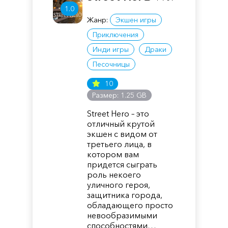
1.0
Жанр:
Экшен игры
Приключения
Инди игры
Драки
Песочницы
10
Размер: 1.25 GB
Street Hero – это
отличный крутой
экшен с видом от
третьего лица, в
котором вам
придется сыграть
роль некоего
уличного героя,
защитника города,
обладающего просто
невообразимыми
способностями…