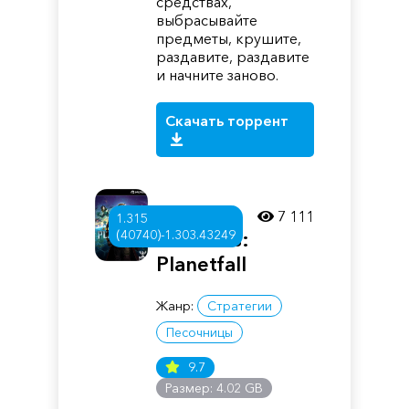
средствах,
выбрасывайте
предметы, крушите,
раздавите, раздавите
и начните заново.
Скачать торрент
Age of
7 111
1.315
(40740)-1.303.43249
Wonders:
Planetfall
Жанр:
Стратегии
Песочницы
9.7
Размер: 4.02 GB