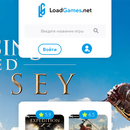
Войти
7
5.9
6.5