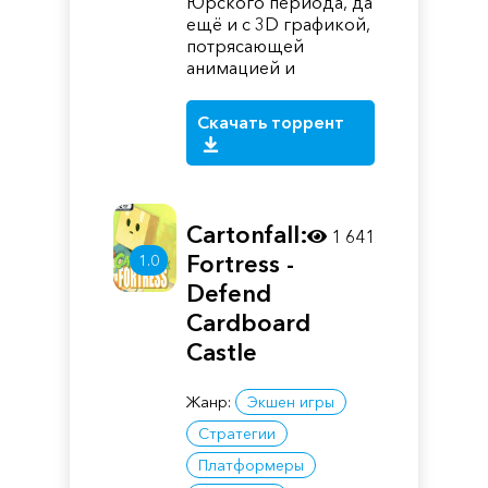
Юрского периода, да
ещё и с 3D графикой,
потрясающей
анимацией и
Скачать торрент
Cartonfall:
1 641
Fortress -
1.0
Defend
Cardboard
Castle
Жанр:
Экшен игры
Стратегии
Платформеры