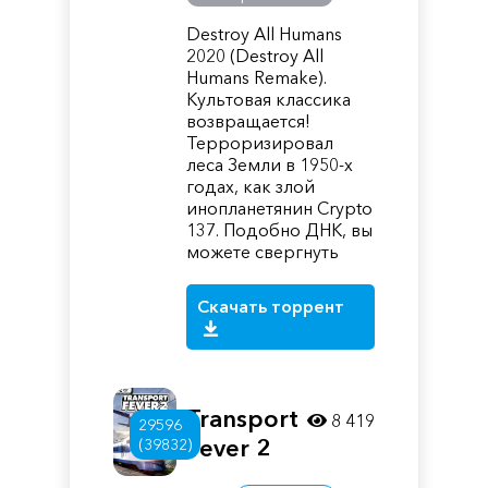
Destroy All Humans
2020 (Destroy All
Humans Remake).
Культовая классика
возвращается!
Терроризировал
леса Земли в 1950-х
годах, как злой
инопланетянин Crypto
137. Подобно ДНК, вы
можете свергнуть
Скачать торрент
Transport
8 419
29596
Fever 2
(39832)