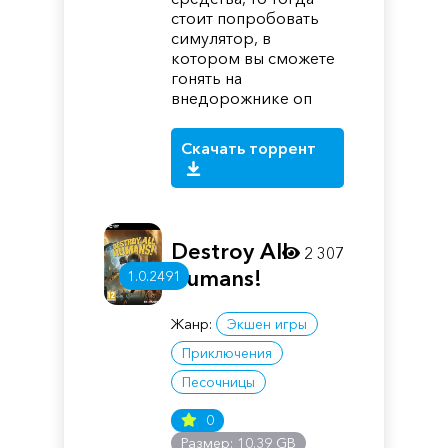
стоит попробовать
симулятор, в
котором вы сможете
гонять на
внедорожнике оп
Скачать торрент
Destroy All
2 307
Humans!
1.0.2491
Жанр:
Экшен игры
Приключения
Песочницы
0
Размер: 10.39 GB