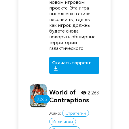
новом игровом
проекте. Эта игра
выполнена в стиле
песочницы, где вы
как игрок должны
будете снова
покорять обширные
территории
галактического
Скачать торрент
World of
2 263
Contraptions
0.26.2
Жанр:
Стратегии
Инди игры