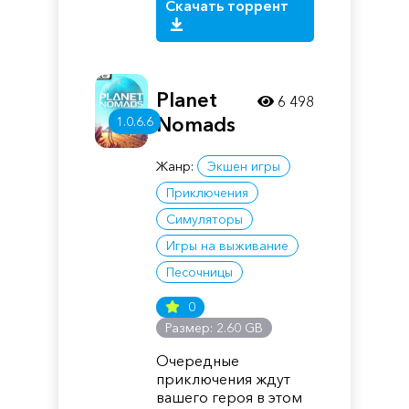
Скачать торрент
Planet
6 498
Nomads
1.0.6.6
Жанр:
Экшен игры
Приключения
Симуляторы
Игры на выживание
Песочницы
0
Размер: 2.60 GB
Очередные
приключения ждут
вашего героя в этом