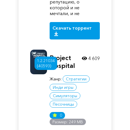
репутацию, о
которой и не
мечтали, и не
Скачать торрент
Project
4 609
1.2.21034
Hospital
(40593)
Жанр:
Стратегии
Инди игры
Симуляторы
Песочницы
0
Размер: 249 MB