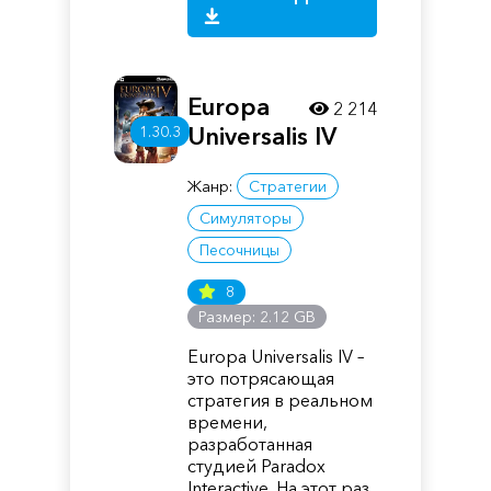
Europa
2 214
1.30.3
Universalis IV
Жанр:
Стратегии
Симуляторы
Песочницы
8
Размер: 2.12 GB
Europa Universalis IV –
это потрясающая
стратегия в реальном
времени,
разработанная
студией Paradox
Interactive. На этот раз