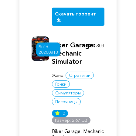
Скачать торрент
Biker Garage:
4 803
Build
Mechanic
20200813
Simulator
Жанр:
Стратегии
Гонки
Симуляторы
Песочницы
0
Размер: 2.67 GB
Biker Garage: Mechanic