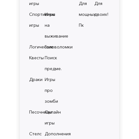
игры
Для
Для
Спортивные
Игры
мощных
двоих!
игры
на
Пк
выживание
Логические
Головоломки
Квесты
Поиск
предме.
Драки
Игры
про
зомби
Песочницы
Онлайн
игры
Стелс
Дополнения