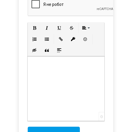
Полужирный
Курсив
Подчеркнутый
Зачеркнутый
Выравнивани
Нумерованный список
Маркированный список
Вставить ссылку
Вставить защищенную с
Вставить смайлик
Вставка скрытого текста
Вставка цитаты
Вставка спойлера
0