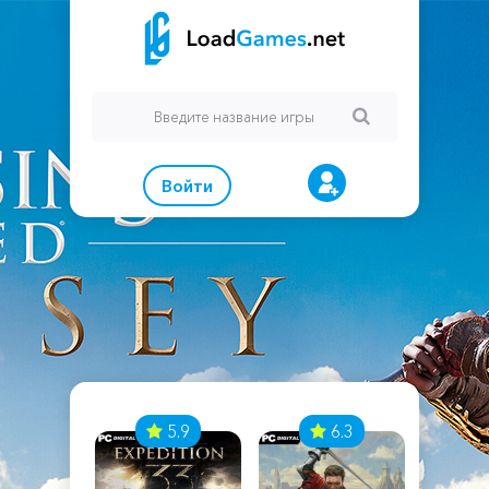
Войти
7
5.9
6.3