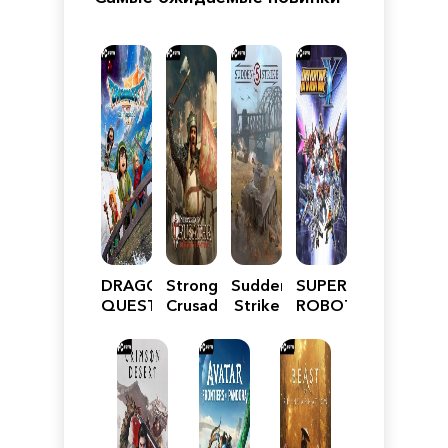
DRAGON
Stronghold
Sudden
SUPER
QUEST
Crusader:
Strike
ROBOT
VII
Definitive
5
WARS
Reimagined
Edition
Y