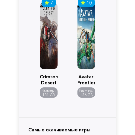
7
10
Crimson
Avatar:
Desert
Frontiers
of
Размер:
Размер:
Pandora
131 GB
136 GB
Самые скачиваемые игры