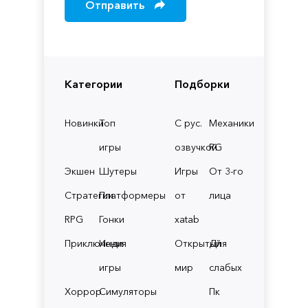
Отправить
Категории
Подборки
Новинки
Топ
С рус.
Механики
игры
озвучкой
RG
Экшен
Шутеры
Игры
От 3-го
Стратегии
Платформеры
от
лица
RPG
Гонки
xatab
Приключения
Инди
Открытый
Для
игры
мир
слабых
Хоррор
Симуляторы
Пк