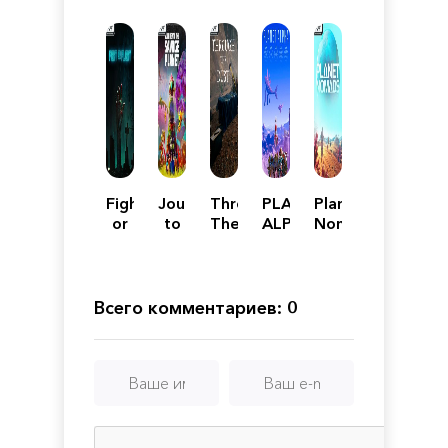
Fight
Journey
Through
PLANET
Planet
or
to
The
ALPHA
Nomads
Flight
the
Dust
Savage
Planet
Всего комментариев: 0