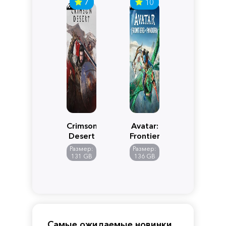
7
10
Crimson
Avatar:
Desert
Frontiers
of
Размер:
Размер:
Pandora
131 GB
136 GB
Самые ожидаемые новинки