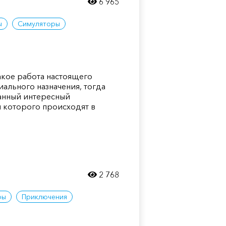
6 965
ы
Симуляторы
такое работа настоящего
иального назначения, тогда
анный интересный
я которого происходят в
2 768
ры
Приключения