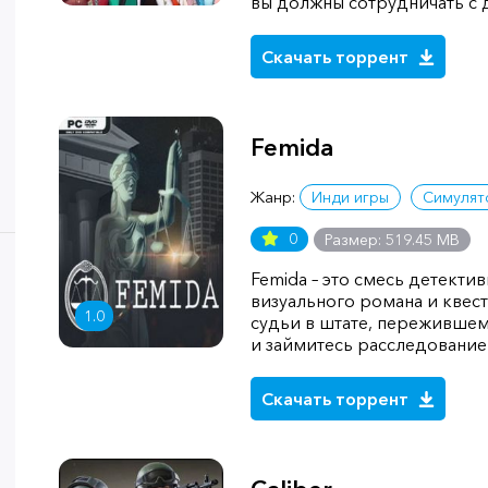
вы должны сотрудничать с
Скачать торрент
Femida
Жанр:
Инди игры
Симулят
0
Размер: 519.45 MB
Femida – это смесь детекти
визуального романа и квест
1.0
судьи в штате, переживше
и займитесь расследовани
Скачать торрент