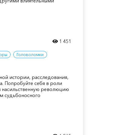
 другими влиятельными
1 451
оры
Головоломки
вной истории, расследования,
а. Попробуйте себя в роли
м насильственную революцию
ем судьбоносного