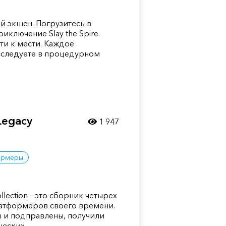
й экшен. Погрузитесь в
иключение Slay the Spire.
ути к мести. Каждое
сследуете в процедурном
Legacy
1 947
ормеры
lection – это сборник четырех
латформеров своего времени.
ы и подправлены, получили
ческих