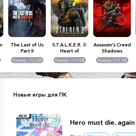
e:
The Last of Us
S.T.A.L.K.E.R. 2:
Assassin's Creed
Part II
Heart of
Shadows
Remastered
Chernobyl -
Размер: 116 GB
Размер: 170 GB
Размер: 117 GB
Ultimate Edition
Новые игры для ПК
Hero must die. again