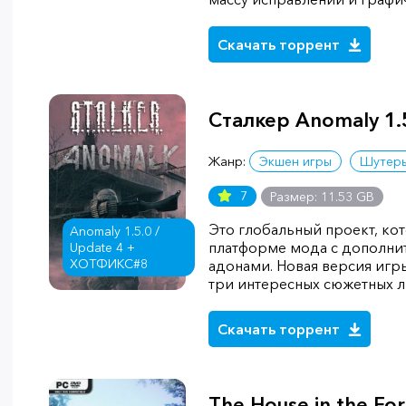
Скачать торрент
Сталкер Anomaly 1.
Жанр:
Экшен игры
Шутер
7
Размер: 11.53 GB
Это глобальный проект, ко
Anomaly 1.5.0 /
платформе мода с дополн
Update 4 +
ХОТФИКС#8
адонами. Новая версия игр
три интересных сюжетных ли
Скачать торрент
The House in the For