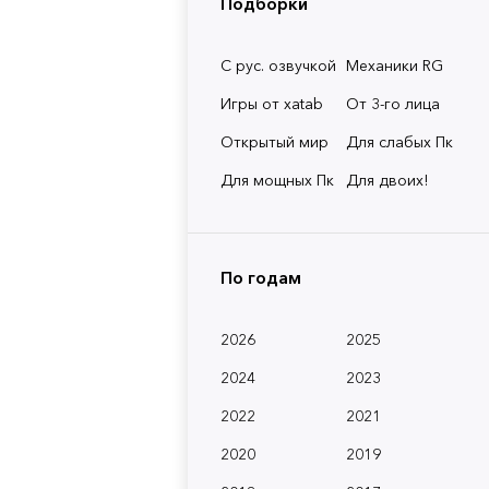
Подборки
С рус. озвучкой
Механики RG
Игры от xatab
От 3-го лица
Открытый мир
Для слабых Пк
Для мощных Пк
Для двоих!
По годам
2026
2025
2024
2023
2022
2021
2020
2019