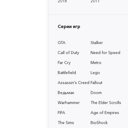
2018
2017
Серии игр
GTA
Stalker
Call of Duty
Need for Speed
Far Cry
Metro
Battlefield
Lego
Assassin's Creed
Fallout
Ведьмак
Doom
Warhammer
The Elder Scrolls
FIFA
Age of Empires
The Sims
BioShock