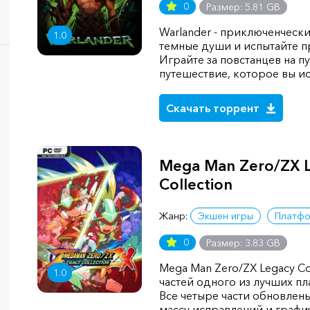
0
Размер: 5.81 GB
Warlander - приключенчески
1.0
темные души и испытайте пр
Играйте за повстанцев на п
путешествие, которое вы и
Скачать торрент
Mega Man Zero/ZX 
Collection
Жанр:
Экшен игры
Платф
0
Размер: 3.83 GB
Mega Man Zero/ZX Legacy Col
1.0
частей одного из лучших п
Все четыре части обновлен
массу исправлений и графи