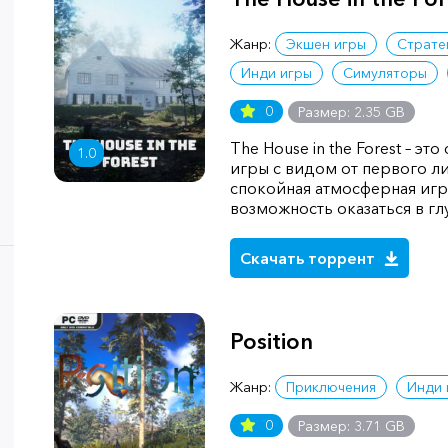
Жанр:
Экшен игры
Страте
Инди игры
Симуляторы
0
Размер: 2.35 GB
The House in the Forest – э
1.0
игры с видом от первого л
спокойная атмосферная игр
возможность оказаться в г
Скачать торрент
Position
Жанр:
Приключения
Инди 
0
Размер: 3.71 GB