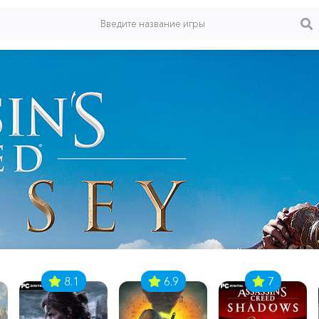
8.1
6.9
7