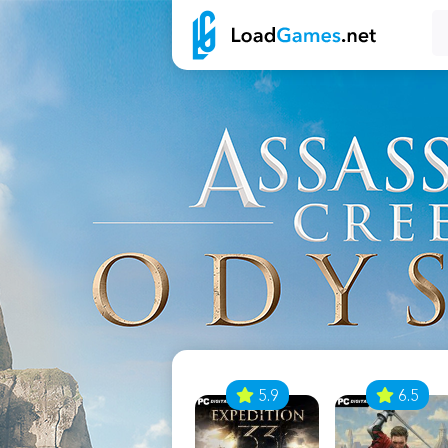
7
5.9
6.5