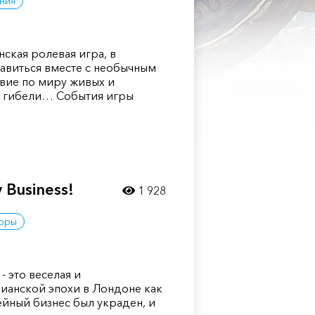
ния
понская ролевая игра, в
авиться вместе с необычным
вие по миру живых и
 к гибели… События игры
 Business!
1 928
оры
- это веселая и
ианской эпохи в Лондоне как
ейный бизнес был украден, и