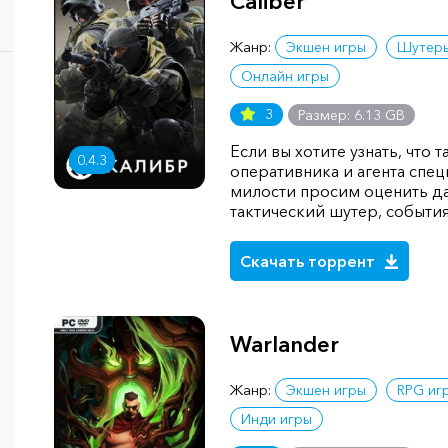
Caliber
Жанр:
Экшен игры
Шутер
Онлайн игры
3
Размер: 6.13 GB
Если вы хотите узнать, что 
0.4.3
оперативника и агента спец
милости просим оценить д
тактический шутер, событи
Скачать торрент
Warlander
Жанр:
Экшен игры
RPG иг
Инди игры