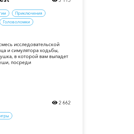
3 115
гии
Приключения
Головоломки
то смесь исследовательской
ица и симулятора ходьбы,
ушка, в которой вам выпадет
луши, посреди
2 662
игры