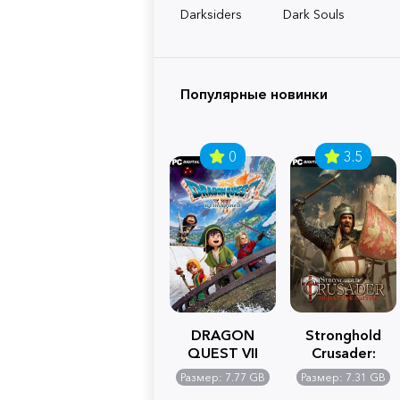
Darksiders
Dark Souls
Популярные новинки
0
3.5
DRAGON
Stronghold
QUEST VII
Crusader:
Reimagined
Definitive
Размер: 7.77 GB
Размер: 7.31 GB
Edition