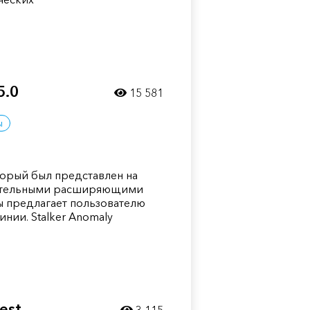
5.0
15 581
ы
торый был представлен на
ительными расширяющими
ы предлагает пользователю
нии. Stalker Anomaly
est