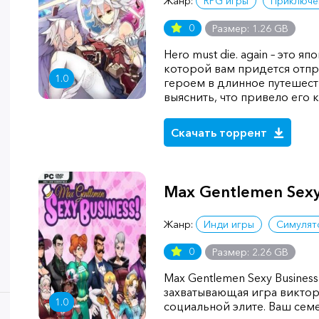
Жанр:
RPG игры
Приключе
0
Размер: 1.26 GB
Hero must die. again – это я
которой вам придется отпр
1.0
героем в длинное путешест
выяснить, что привело его
Скачать торрент
Max Gentlemen Sexy
Жанр:
Инди игры
Симулят
0
Размер: 2.26 GB
Max Gentlemen Sexy Business 
захватывающая игра виктор
1.0
социальной элите. Ваш сем