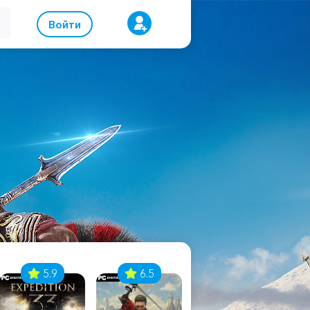
Войти
5.9
6.5
8.1