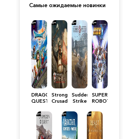
Самые ожидаемые новинки
DRAGON
Stronghold
Sudden
SUPER
QUEST
Crusader:
Strike
ROBOT
VII
Definitive
5
WARS
Reimagined
Edition
Y