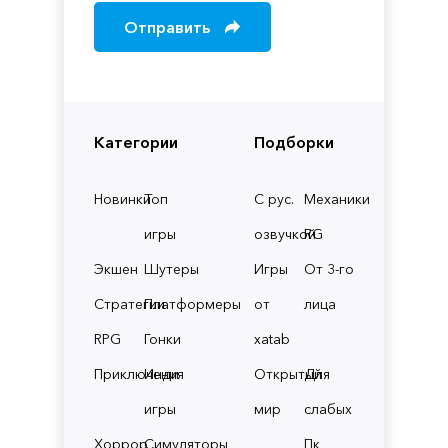
Отправить
Категории
Подборки
Новинки
Топ
С рус.
Механики
игры
озвучкой
RG
Экшен
Шутеры
Игры
От 3-го
Стратегии
Платформеры
от
лица
RPG
Гонки
xatab
Приключения
Инди
Открытый
Для
игры
мир
слабых
Хоррор
Симуляторы
Пк