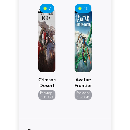
7
10
Crimson
Avatar:
Desert
Frontiers
of
Размер:
Размер:
Pandora
131 GB
136 GB