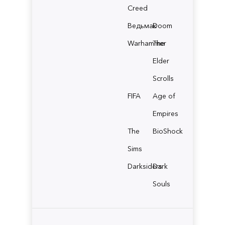
Creed
Ведьмак
Doom
Warhammer
The
Elder
Scrolls
FIFA
Age of
Empires
The
BioShock
Sims
Darksiders
Dark
Souls