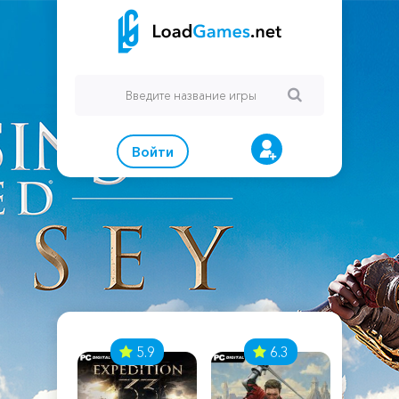
Войти
7
5.9
6.3