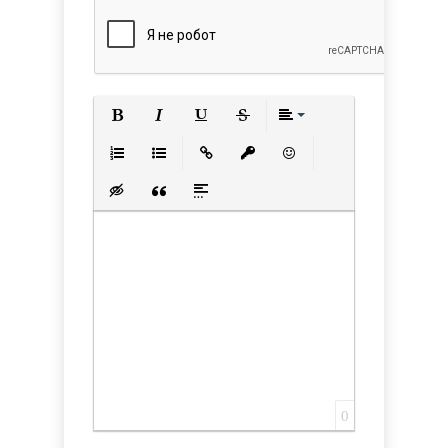
Полужирный
Курсив
Подчеркнутый
Зачеркнутый
Выравнивани
Нумерованный список
Маркированный список
Вставить ссылку
Вставить защищенную с
Вставить смайлик
Вставка скрытого текста
Вставка цитаты
Вставка спойлера
0