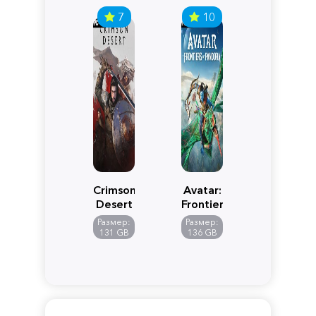
7
10
Crimson
Avatar:
Desert
Frontiers
of
Размер:
Размер:
Pandora
131 GB
136 GB