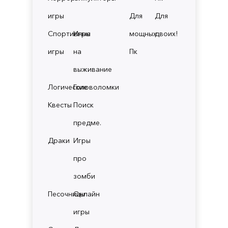
игры
Для
Для
Спортивные
Игры
мощных
двоих!
игры
на
Пк
выживание
Логические
Головоломки
Квесты
Поиск
предме.
Драки
Игры
про
зомби
Песочницы
Онлайн
игры