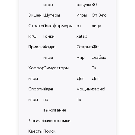
игры
озвучкой
RG
Экшен
Шутеры
Игры
От 3-го
Стратегии
Платформеры
от
лица
RPG
Гонки
xatab
Приключения
Инди
Открытый
Для
игры
мир
слабых
Хоррор
Симуляторы
Пк
игры
Для
Для
Спортивные
Игры
мощных
двоих!
игры
на
Пк
выживание
Логические
Головоломки
Квесты
Поиск