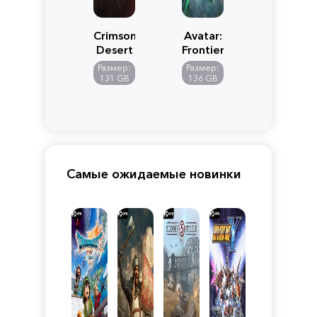
Crimson
Avatar:
Desert
Frontiers
of
Размер:
Размер:
Pandora
131 GB
136 GB
Самые ожидаемые новинки