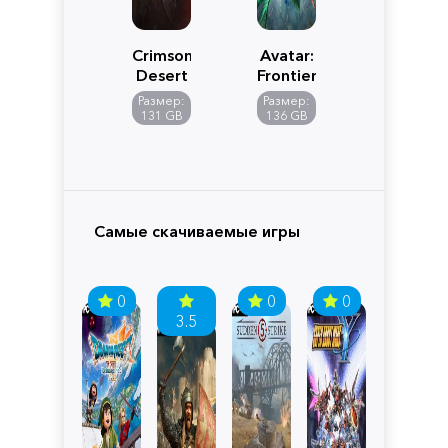
Crimson
Avatar:
Desert
Frontiers
of
Размер:
Размер:
Pandora
131 GB
136 GB
Самые скачиваемые игры
0
0
0
3.5