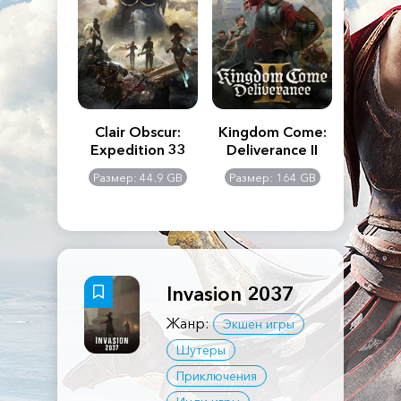
n's Creed
Clair Obscur:
Kingdom Come:
The La
dows
Expedition 33
Deliverance II
Pa
Rema
: 117 GB
Размер: 44.9 GB
Размер: 164 GB
Размер
Invasion 2037
Жанр:
Экшен игры
Шутеры
Приключения