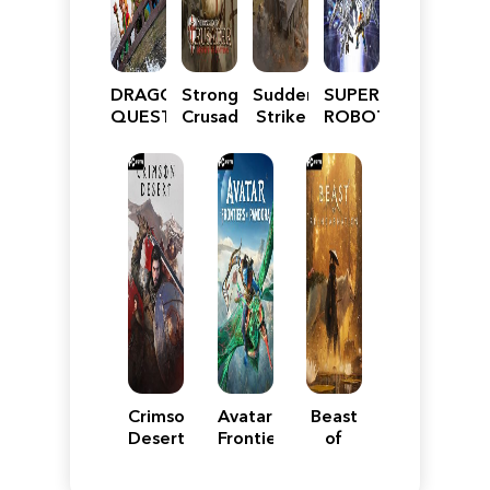
DRAGON
Stronghold
Sudden
SUPER
QUEST
Crusader:
Strike
ROBOT
VII
Definitive
5
WARS
Reimagined
Edition
Y
Crimson
Avatar:
Beast
Desert
Frontiers
of
of
Reincarnation
Pandora