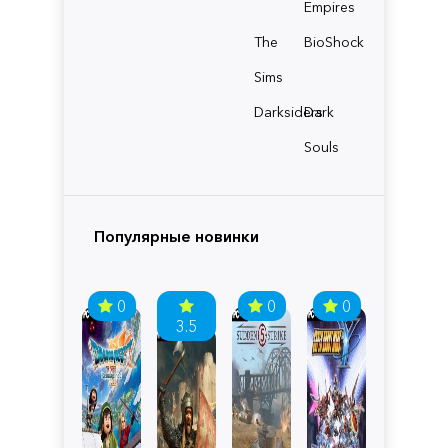
Empires
The
BioShock
Sims
Darksiders
Dark
Souls
Популярные новинки
0
0
0
3.5