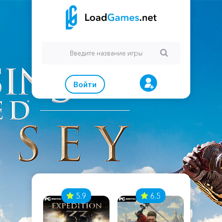
Войти
7
5.9
6.5