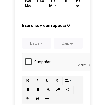
Invasion
Heavenworld
10
EBOLA
The
Machine
Miles
Last
To
of
Safety
Us
Всего комментариев: 0
Полужирный
Курсив
Подчеркнутый
Зачеркнутый
Выравнивани
Нумерованный список
Маркированный список
Вставить ссылку
Вставить защищенную с
Вставить смайлик
Вставка скрытого текста
Вставка цитаты
Вставка спойлера